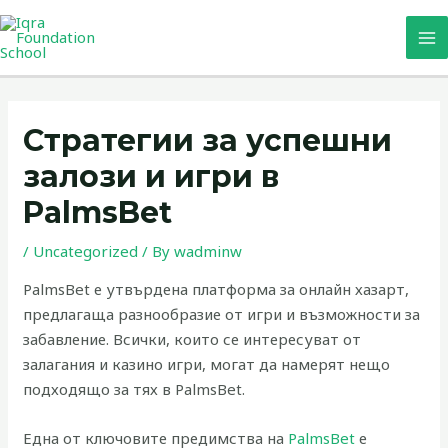
Skip
MA
to
M
content
Post
navigation
Стратегии за успешни
залози и игри в
PalmsBet
/
Uncategorized
/ By
wadminw
PalmsBet е утвърдена платформа за онлайн хазарт,
предлагаща разнообразие от игри и възможности за
забавление. Всички, които се интересуват от
залагания и казино игри, могат да намерят нещо
подходящо за тях в PalmsBet.
Една от ключовите предимства на
PalmsBet
е