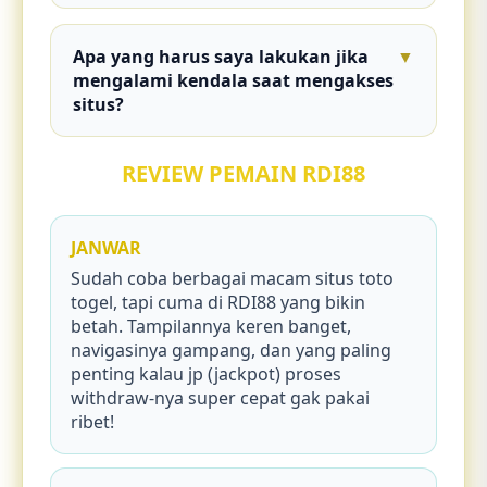
(dompet digital) yang online selama 24 jam.
Proses transaksi di RDI88 sangat mudah dan
cepat. Kami mendukung berbagai metode
Apa yang harus saya lakukan jika
▼
pembayaran, mulai dari transfer bank lokal
mengalami kendala saat mengakses
ternama di Indonesia hingga metode e-wallet
situs?
(dompet digital) yang online selama 24 jam.
Jika Anda mengalami kendala atau memiliki
pertanyaan, Anda bisa langsung
REVIEW PEMAIN RDI88
menghubungi tim Customer Service RDI88
yang siaga 24/7 melalui fitur Live Chat atau
kontak resmi lainnya. Kami siap membantu
JANWAR
Anda dengan ramah dan cepat.
Sudah coba berbagai macam situs toto
togel, tapi cuma di RDI88 yang bikin
betah. Tampilannya keren banget,
navigasinya gampang, dan yang paling
penting kalau jp (jackpot) proses
withdraw-nya super cepat gak pakai
ribet!