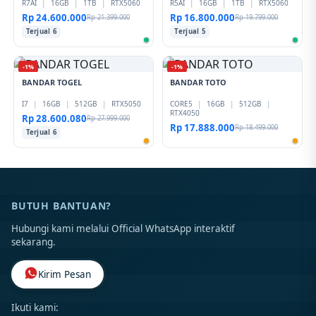
R7AI
|
16GB
|
1TB
|
RTX5060
R5AI
|
16GB
|
1TB
|
RTX5060
Rp 24.600.000
Rp 16.800.000
Rp 21.399.000
Rp 19.799.000
Terjual 6
Terjual 5
-1%
-1%
BANDAR TOGEL
BANDAR TOTO
I7
|
16GB
|
512GB
|
RTX5050
CORE5
|
16GB
|
512GB
|
RTX4050
Rp 28.600.080
Rp 27.999.000
Rp 17.888.000
Rp 18.499.000
Terjual 6
BUTUH BANTUAN?
Hubungi kami melalui Official WhatsApp interaktif
sekarang.
Kirim Pesan
Ikuti kami: