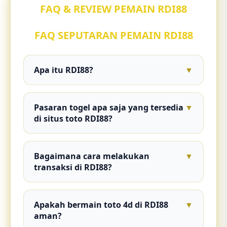
FAQ & REVIEW PEMAIN RDI88
FAQ SEPUTARAN PEMAIN RDI88
Apa itu RDI88?
▼
RDI88 adalah situs toto togel resmi dan
terpercaya di Indonesia yang menyediakan
Pasaran togel apa saja yang tersedia
▼
berbagai macam pasaran togel terlengkap,
di situs toto RDI88?
mulai dari taruhan 2D, 3D, hingga toto 4D
dengan sistem keamanan tingkat tinggi dan
Sebagai situs toto togel terlengkap, RDI88
layanan 24 jam.
menyediakan puluhan pasaran internasional
Bagaimana cara melakukan
▼
resmi yang sangat populer, memastikan
transaksi di RDI88?
Anda memiliki banyak pilihan untuk
memasang angka keberuntungan setiap hari.
Proses transaksi di RDI88 sangat mudah dan
cepat. Kami mendukung berbagai metode
Apakah bermain toto 4d di RDI88
▼
pembayaran, mulai dari transfer bank lokal
aman?
ternama di Indonesia hingga metode e-wallet