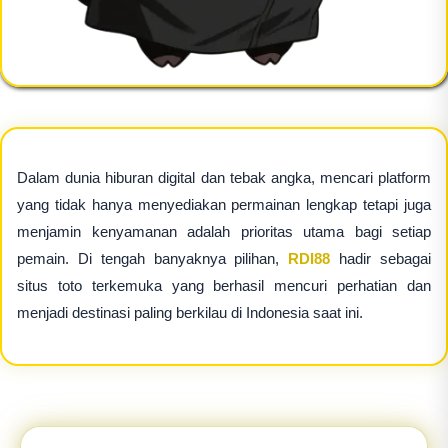
Dalam dunia hiburan digital dan tebak angka, mencari platform
yang tidak hanya menyediakan permainan lengkap tetapi juga
menjamin kenyamanan adalah prioritas utama bagi setiap
pemain. Di tengah banyaknya pilihan,
RDI88
hadir sebagai
situs toto terkemuka yang berhasil mencuri perhatian dan
menjadi destinasi paling berkilau di Indonesia saat ini.