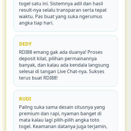
togel satu ini. Sistemnya adil dan hasil
result-nya selalu transparan serta tepat
waktu. Pas buat yang suka ngerumus
angka tiap hari.
DEDY
RDI88 emang gak ada duanya! Proses
deposit kilat, pilihan permainannya
banyak, dan kalau ada kendala langsung
selesai di tangan Live Chat-nya. Sukses
terus buat RDI88!
RUDI
Paling suka sama desain situsnya yang
premium dan rapi, nyaman banget di
mata kalau lagi pilih-pilih angka toto
togel. Keamanan datanya juga terjamin,