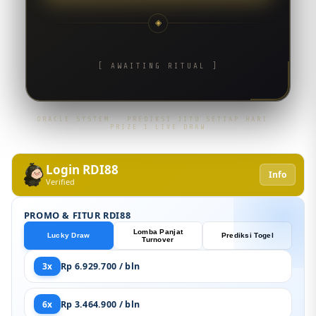
◈
[ AWAITING RITUAL ]
ORACLE SYSTEM · PREDIKSI JITU SETIAP HARI ·
PRIZE 1 LIVE DRAW
Login RDI88
Info
Verified
PROMO & FITUR RDI88
Lomba Panjat
Lucky Draw
Prediksi Togel
Turnover
3x
Rp 6.929.700 / bln
6x
Rp 3.464.900 / bln