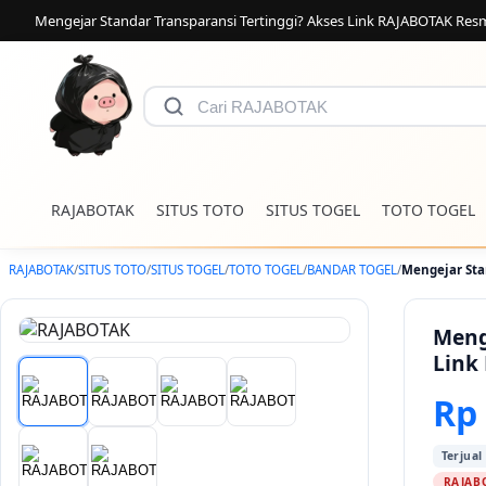
Mengejar Standar Transparansi Tertinggi? Akses Link RAJABOTAK Resmi
RAJABOTAK
SITUS TOTO
SITUS TOGEL
TOTO TOGEL
RAJABOTAK
/
SITUS TOTO
/
SITUS TOGEL
/
TOTO TOGEL
/
BANDAR TOGEL
/
Mengejar Sta
Meng
Link
Rp 
Terjual
RAJAB