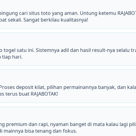
bingung cari situs toto yang aman. Untung ketemu RAJABOT
at sekali. Sangat berkilau kualitasnya!
togel satu ini. Sistemnya adil dan hasil result-nya selalu 
tiap hari.
oses deposit kilat, pilihan permainannya banyak, dan kal
ses terus buat RAJABOTAK!
g premium dan rapi, nyaman banget di mata kalau lagi pilih
i mainnya bisa tenang dan fokus.