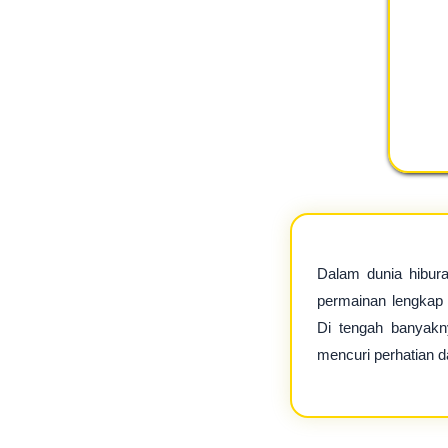
Dalam dunia hibura
permainan lengkap 
Di tengah banyakn
mencuri perhatian da