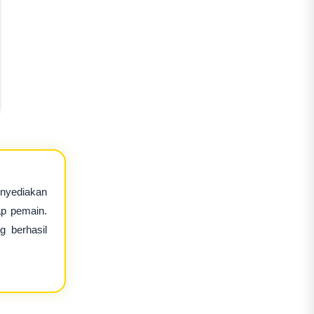
enyediakan
ap pemain.
g berhasil