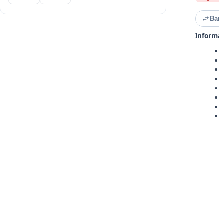
Ba
Inform