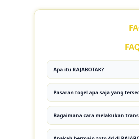
FA
FA
Apa itu RAJABOTAK?
RAJABOTAK adalah situs toto togel res
mulai dari taruhan 2D, 3D, hingga toto
Pasaran togel apa saja yang terse
Sebagai situs toto togel terlengkap, 
Anda memiliki banyak pilihan untuk me
Bagaimana cara melakukan trans
Proses transaksi di RAJABOTAK sangat
lokal ternama di Indonesia hingga meto
Apakah bermain toto 4d di RAJA