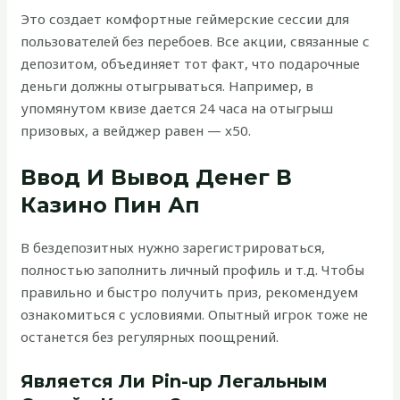
Это создает комфортные геймерские сессии для
пользователей без перебоев. Все акции, связанные с
депозитом, объединяет тот факт, что подарочные
деньги должны отыгрываться. Например, в
упомянутом квизе дается 24 часа на отыгрыш
призовых, а вейджер равен — x50.
Ввод И Вывод Денег В
Казино Пин Ап
В бездепозитных нужно зарегистрироваться,
полностью заполнить личный профиль и т.д. Чтобы
правильно и быстро получить приз, рекомендуем
ознакомиться с условиями. Опытный игрок тоже не
останется без регулярных поощрений.
Является Ли Pin-up Легальным