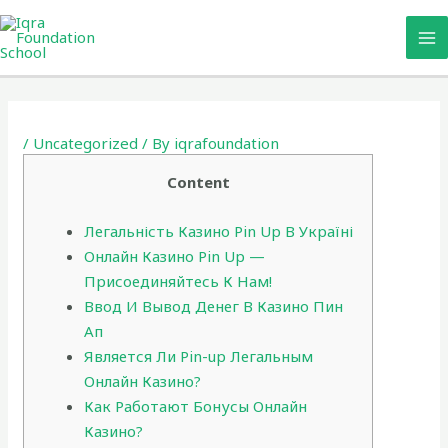
Skip
MA
to
M
content
Post
navigation
/
Uncategorized
/ By
iqrafoundation
Content
Легальність Казино Pin Up В Україні
Онлайн Казино Pin Up —
Присоединяйтесь К Нам!
Ввод И Вывод Денег В Казино Пин
Ап
Является Ли Pin-up Легальным
Онлайн Казино?
Как Работают Бонусы Онлайн
Казино?