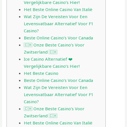
Vergelijkbare Casino’s Hier!
Het Beste Online Casino Van Italië
Wat Zijn De Vereisten Voor Een
Levensvatbaar Alternatief Voor F1
Casino?
Beste Online Casino’s Voor Canada
🇨🇭 Onze Beste Casino’s Voor
Zwitserland 🇨🇭
Ice Casino Alternatief ❤️
Vergelijkbare Casino’s Hier!
Het Beste Casino
Beste Online Casino’s Voor Canada
Wat Zijn De Vereisten Voor Een
Levensvatbaar Alternatief Voor F1
Casino?
🇨🇭 Onze Beste Casino’s Voor
Zwitserland 🇨🇭
Het Beste Online Casino Van Italië