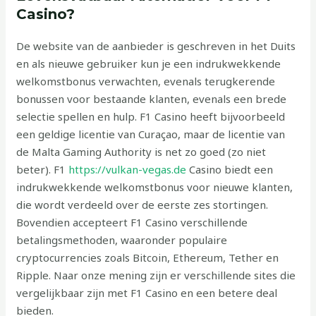
Casino?
De website van de aanbieder is geschreven in het Duits
en als nieuwe gebruiker kun je een indrukwekkende
welkomstbonus verwachten, evenals terugkerende
bonussen voor bestaande klanten, evenals een brede
selectie spellen en hulp. F1 Casino heeft bijvoorbeeld
een geldige licentie van Curaçao, maar de licentie van
de Malta Gaming Authority is net zo goed (zo niet
beter). F1
https://vulkan-vegas.de
Casino biedt een
indrukwekkende welkomstbonus voor nieuwe klanten,
die wordt verdeeld over de eerste zes stortingen.
Bovendien accepteert F1 Casino verschillende
betalingsmethoden, waaronder populaire
cryptocurrencies zoals Bitcoin, Ethereum, Tether en
Ripple. Naar onze mening zijn er verschillende sites die
vergelijkbaar zijn met F1 Casino en een betere deal
bieden.