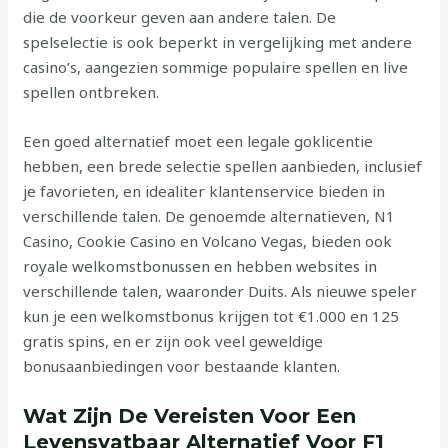
die de voorkeur geven aan andere talen. De
spelselectie is ook beperkt in vergelijking met andere
casino’s, aangezien sommige populaire spellen en live
spellen ontbreken.
Een goed alternatief moet een legale goklicentie
hebben, een brede selectie spellen aanbieden, inclusief
je favorieten, en idealiter klantenservice bieden in
verschillende talen. De genoemde alternatieven, N1
Casino, Cookie Casino en Volcano Vegas, bieden ook
royale welkomstbonussen en hebben websites in
verschillende talen, waaronder Duits. Als nieuwe speler
kun je een welkomstbonus krijgen tot €1.000 en 125
gratis spins, en er zijn ook veel geweldige
bonusaanbiedingen voor bestaande klanten.
Wat Zijn De Vereisten Voor Een
Levensvatbaar Alternatief Voor F1