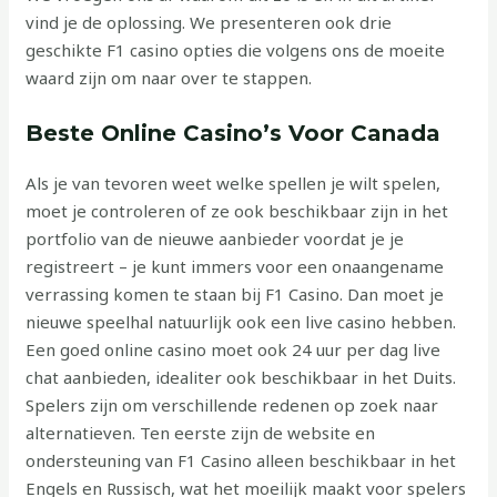
vind je de oplossing. We presenteren ook drie
geschikte F1 casino opties die volgens ons de moeite
waard zijn om naar over te stappen.
Beste Online Casino’s Voor Canada
Als je van tevoren weet welke spellen je wilt spelen,
moet je controleren of ze ook beschikbaar zijn in het
portfolio van de nieuwe aanbieder voordat je je
registreert – je kunt immers voor een onaangename
verrassing komen te staan bij F1 Casino. Dan moet je
nieuwe speelhal natuurlijk ook een live casino hebben.
Een goed online casino moet ook 24 uur per dag live
chat aanbieden, idealiter ook beschikbaar in het Duits.
Spelers zijn om verschillende redenen op zoek naar
alternatieven. Ten eerste zijn de website en
ondersteuning van F1 Casino alleen beschikbaar in het
Engels en Russisch, wat het moeilijk maakt voor spelers