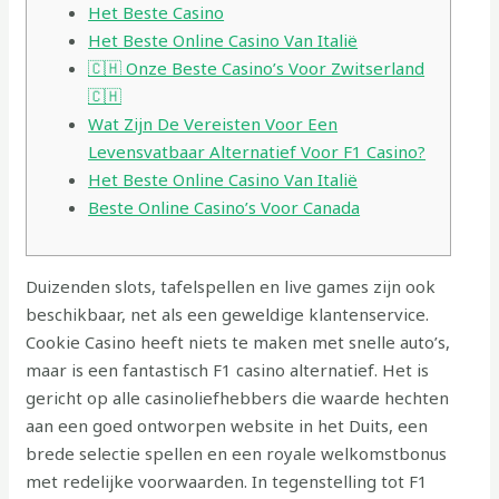
Het Beste Casino
Het Beste Online Casino Van Italië
🇨🇭 Onze Beste Casino’s Voor Zwitserland
🇨🇭
Wat Zijn De Vereisten Voor Een
Levensvatbaar Alternatief Voor F1 Casino?
Het Beste Online Casino Van Italië
Beste Online Casino’s Voor Canada
Duizenden slots, tafelspellen en live games zijn ook
beschikbaar, net als een geweldige klantenservice.
Cookie Casino heeft niets te maken met snelle auto’s,
maar is een fantastisch F1 casino alternatief. Het is
gericht op alle casinoliefhebbers die waarde hechten
aan een goed ontworpen website in het Duits, een
brede selectie spellen en een royale welkomstbonus
met redelijke voorwaarden. In tegenstelling tot F1