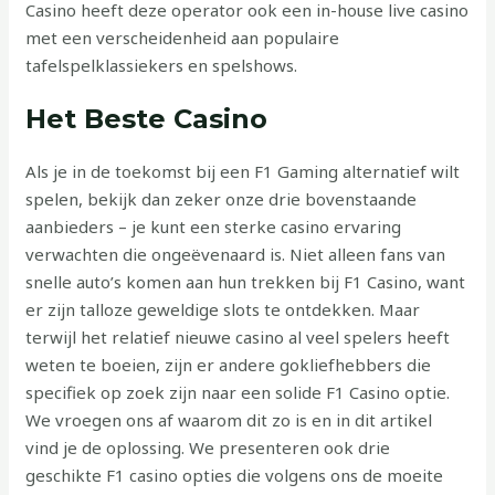
Casino heeft deze operator ook een in-house live casino
met een verscheidenheid aan populaire
tafelspelklassiekers en spelshows.
Het Beste Casino
Als je in de toekomst bij een F1 Gaming alternatief wilt
spelen, bekijk dan zeker onze drie bovenstaande
aanbieders – je kunt een sterke casino ervaring
verwachten die ongeëvenaard is. Niet alleen fans van
snelle auto’s komen aan hun trekken bij F1 Casino, want
er zijn talloze geweldige slots te ontdekken. Maar
terwijl het relatief nieuwe casino al veel spelers heeft
weten te boeien, zijn er andere gokliefhebbers die
specifiek op zoek zijn naar een solide F1 Casino optie.
We vroegen ons af waarom dit zo is en in dit artikel
vind je de oplossing. We presenteren ook drie
geschikte F1 casino opties die volgens ons de moeite