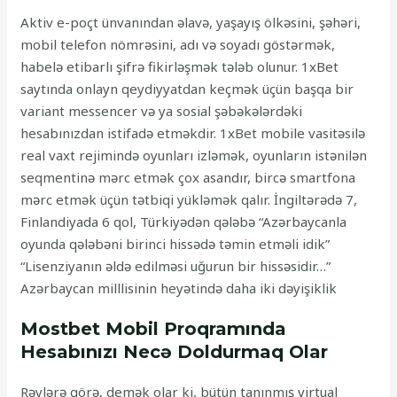
Aktiv e-poçt ünvanından əlavə, yaşayış ölkəsini, şəhəri,
mobil telefon nömrəsini, adı və soyadı göstərmək,
habelə etibarlı şifrə fikirləşmək tələb olunur. 1xBet
saytında onlayn qeydiyyatdan keçmək üçün başqa bir
variant messencer və ya sosial şəbəkələrdəki
hesabınızdan istifadə etməkdir. 1xBet mobile vasitəsilə
real vaxt rejimində oyunları izləmək, oyunların istənilən
seqmentinə mərc etmək çox asandır, bircə smartfona
mərc etmək üçün tətbiqi yükləmək qalır. İngiltərədə 7,
Finlandiyada 6 qol, Türkiyədən qələbə “Azərbaycanla
oyunda qələbəni birinci hissədə təmin etməli idik”
“Lisenziyanın əldə edilməsi uğurun bir hissəsidir…”
Azərbaycan milllisinin heyətində daha iki dəyişiklik
Mostbet Mobil Proqramında
Hesabınızı Necə Doldurmaq Olar
Rəylərə görə, demək olar ki, bütün tanınmış virtual