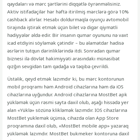
qaydaları və mərc şərtlərini diqqətlə öyrənməlisiniz.
Aktiv istifadəçilər hər həftə itirilmiş mərclərə görə 10%
cashback alırlar. Hesabı doldurmaqla oyunçu avtomobil
tirajında ​​iştirak etmək üçün bilet və digər qiymətli
hədiyyələr əldə edir. Bir insanın qumar oyununu nə vaxt
icad etdiyini söyləmək çətindir – bu əlamətdar hadisə
əsrlərin tutqun dərinliklərində itdi. Sonradan qumar
biznesi ilə dövlət hakimiyyəti arasındakı münasibət
qızğın sevgidən tam qadağa və təqibə çevrildi.
Üstəlik, qeyd etmək lazımdır ki, bu mərc kontorunun
mobil proqramı həm Android cihazlarına həm də iOS
cihazlarına uyğundur. Android cihazlarına MostBet apk
yükləmək üçün rəsmi sayta daxil olub, aşağı hissədə yer
alan «Yüklə» sözünə klikləmək lazımdır. IOS cihazlarına
MostBet yuklemək üçünsə, cihazda olan App Store
proqramına daxil olub, «MostBet mobile app» yazaraq
yükləmək lazımdır. MostBet bukmeker kontoruna daxil