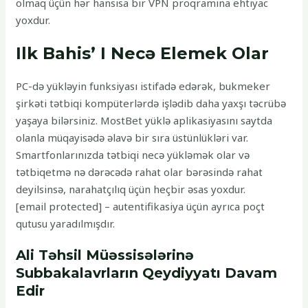
olmaq üçün hər hansısa bir VPN proqramına ehtiyac
yoxdur.
Ilk Bahis’ I Necə Elemek Olar
PC-də yükləyin funksiyası istifadə edərək, bukmeker
şirkəti tətbiqi kompüterlərdə işlədib daha yaxşı təcrübə
yaşaya bilərsiniz. MostBet yüklə aplikasiyasını saytda
olanla müqayisədə əlavə bir sıra üstünlükləri var.
Smartfonlarınızda tətbiqi necə yükləmək olar və
tətbiqetmə nə dərəcədə rahat olar bərəsində rahat
deyilsinsə, narahatçılıq üçün heçbir əsas yoxdur.
[email protected] – autentifikasiya üçün ayrıca poçt
qutusu yaradılmışdır.
Ali Təhsil Müəssisələrinə
Subbakalavrların Qeydiyyatı Davam
Edir