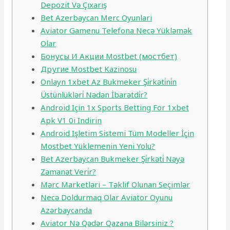
Depozit Və Çıxarış
Bet Azerbaycan Merc Oyunlari
Aviator Gamenu Telefona Necə Yükləmək
Olar
Бонусы И Акции Mostbet (мостбет)
Другие Mostbet Kazinosu
Onlayn 1xbet Az Bukmeker Şi̇rkəti̇ni̇n
Üstünlükləri̇ Nədən İbarətdi̇r?
Android Için 1x Sports Betting For 1xbet
Apk V1 0i Indirin
Android Işletim Sistemi Tüm Modeller İçin
Mostbet Yüklemenin Yeni Yolu?
Bet Azerbaycan Bukmeker Şi̇rkəti̇ Nəyə
Zəmanət Veri̇r?
Mərc Marketləri – Təklif Olunan Seçimlər
Necə Doldurmaq Olar Aviator Oyunu
Azərbaycanda
Aviator Nə Qədər Qazana Bilərsiniz ?