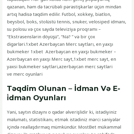
qazanan, həm də təcrübəli pərəstişkarlar üçün mindən
artıq hadisə təqdim edilir. Futbol, xokkey, biatlon,
beysbol, boks, stolüstü tennis, snuker, velosiped idmanı,
su polosu və çox sayda televiziya proqramı –
“Ekstrasenslərin döyüşü”, “Nə? ” və bir çox
digərləri.1xbet Azerbaycan Merc saytları, en yaxşı
bukmeker 1xbet Azerbaycan en yaxşı bukmeker –
Azerbaycan en yaxşı Merc sayt,1xbet merc sayt, en
yaxsi bukmeker saytlari,azerbaycan merc saytlari
ve merc oyunlari
Təqdim Olunan – İdman Və E-
i̇dman Oyunları
Yəni, saytın dizaynı o qədər əlverişlidir ki, istədiyiniz
məlumatı, statistikanı, etmək istədiniz mərci saniyələr
içində reallaşdırmaq mümkündür. MostBet mükəmməl