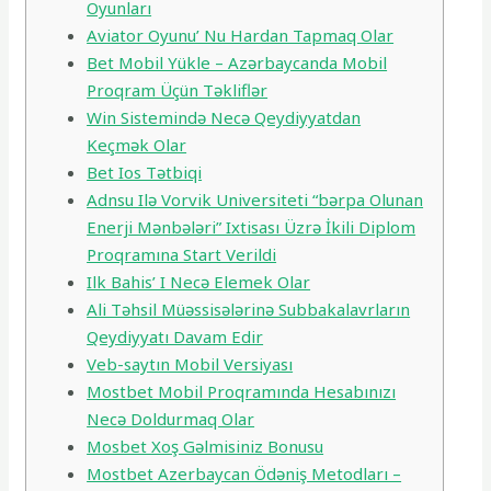
Oyunları
Aviator Oyunu’ Nu Hardan Tapmaq Olar
Bet Mobil Yükle – Azərbaycanda Mobil
Proqram Üçün Təkliflər
Win Sistemində Necə Qeydiyyatdan
Keçmək Olar
Bet Ios Tətbiqi
Adnsu Ilə Vorvik Universiteti “bərpa Olunan
Enerji Mənbələri” Ixtisası Üzrə İkili Diplom
Proqramına Start Verildi
Ilk Bahis’ I Necə Elemek Olar
Ali Təhsil Müəssisələrinə Subbakalavrların
Qeydiyyatı Davam Edir
Veb-saytın Mobil Versiyası
Mostbet Mobil Proqramında Hesabınızı
Necə Doldurmaq Olar
Mosbet Xoş Gəlmisiniz Bonusu
Mostbet Azerbaycan Ödəniş Metodları –