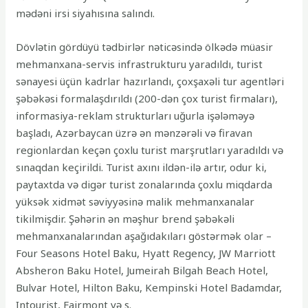
mədəni irsi siyahısına salındı.
Dövlətin gördüyü tədbirlər nəticəsində ölkədə müasir
mehmanxana-servis infrastrukturu yaradıldı, turist
sənayesi üçün kadrlar hazırlandı, çoxşaxəli tur agentləri
şəbəkəsi formalaşdırıldı (200-dən çox turist firmaları),
informasiya-reklam strukturları uğurla işələməyə
başladı, Azərbaycan üzrə ən mənzərəli və firavan
regionlardan keçən çoxlu turist marşrutları yaradıldı və
sınaqdan keçirildi. Turist axını ildən-ilə artır, odur ki,
paytaxtda və digər turist zonalarında çoxlu miqdarda
yüksək xidmət səviyyəsinə malik mehmanxanalar
tikilmişdir. Şəhərin ən məşhur brend şəbəkəli
mehmanxanalarından aşağıdakıları göstərmək olar –
Four Seasons Hotel Baku, Hyatt Regency, JW Marriott
Absheron Baku Hotel, Jumeirah Bilgah Beach Hotel,
Bulvar Hotel, Hilton Baku, Kempinski Hotel Badamdar,
Intourist, Fairmont və s.