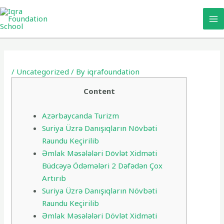
Skip
MA
to
M
content
Post
navigation
/
Uncategorized
/ By
iqrafoundation
Content
Azərbaycanda Turizm
Suriya Üzrə Danışıqların Növbəti
Raundu Keçirilib
Əmlak Məsələləri Dövlət Xidməti
Büdcəyə Ödəmələri 2 Dəfədən Çox
Artırıb
Suriya Üzrə Danışıqların Növbəti
Raundu Keçirilib
Əmlak Məsələləri Dövlət Xidməti