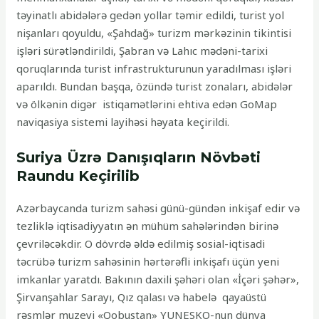
təyinatlı abidələrə gedən yollar təmir edildi, turist yol
nişanları qoyuldu, «Şahdağ» turizm mərkəzinin tikintisi
işləri sürətləndirildi, Şabran və Lahıc mədəni-tarixi
qoruqlarında turist infrastrukturunun yaradılması işləri
aparıldı. Bundan başqa, özündə turist zonaları, abidələr
və ölkənin digər istiqamətlərini ehtiva edən GoMap
naviqasiya sistemi layihəsi həyata keçirildi.
Suriya Üzrə Danışıqların Növbəti
Raundu Keçirilib
Azərbaycanda turizm sahəsi günü-gündən inkişaf edir və
tezliklə iqtisadiyyatın ən mühüm sahələrindən birinə
çevriləcəkdir. O dövrdə əldə edilmiş sosial-iqtisadi
təcrübə turizm sahəsinin hərtərəfli inkişafı üçün yeni
imkanlar yaratdı. Bakının daxili şəhəri olan «İçəri şəhər»,
Şirvanşahlar Sarayı, Qız qalası və habelə qayaüstü
rəsmlər muzeyi «Qobustan» YUNESKO-nun dünya