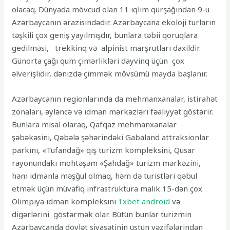
olacaq. Dünyada mövcud olan 11 iqlim qurşağından 9-u
Azərbaycanın ərazisindədir. Azərbaycana ekoloji turların
təşkili çox geniş yayılmışdır, bunlara təbii qoruqlara
gedilməsi, trekkinq və alpinist marşrutları daxildir.
Günorta çağı qum çimərlikləri dayvinq üçün çox
əlverişlidir, dənizdə çimmək mövsümü mayda başlanır.
Azərbaycanın regionlarında da mehmanxanalar, istirahət
zonaları, əyləncə və idman mərkəzləri fəaliyyət göstərir.
Bunlara misal olaraq, Qafqaz mehmanxanalar
şəbəkəsini, Qəbələ şəhərindəki Gabaland attraksionlar
parkını, «Tufandağ» qış turizm kompleksini, Qusar
rayonundakı möhtəşəm «Şahdağ» turizm mərkəzini,
həm idmanla məşğul olmaq, həm də turistləri qəbul
etmək üçün müvafiq infrastruktura malik 15-dən çox
Olimpiya idman kompleksini
1xbet android
və
digərlərini göstərmək olar. Bütün bunlar turizmin
Azərbaycanda dövlət siyasətinin üstün vəzifələrindən