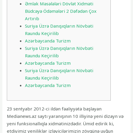
Əmlak Məsələləri Dövlət Xidməti
Büdcəyə Ödəmələri 2 Dəfədən Çox
Artırıb
Suriya Üzrə Danışıqların Növbəti
Raundu Keçirilib
Azərbaycanda Turizm
Suriya Üzrə Danışıqların Növbəti
Raundu Keçirilib
Azərbaycanda Turizm
Suriya Üzrə Danışıqların Növbəti
Raundu Keçirilib
Azərbaycanda Turizm
23 sentyabr 2012-ci ildən fəaliyyətə başlayan
Medianews.az saytı yaranışının 10 illiyinə yeni dizayn və
yeni funksionallıqla xidmətinizdədir. Ümid edirik ki,
etdiyimiz yeniliklər izləyicilərimizin zövqünə uyğun