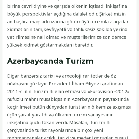
birinə çevrildiyinə və qarşıda ölkənin iqtisadi inkişafına
böyük perspektivlər açdığına dəlalət edir. Şirkətimizin
ən başlıca məqsədi üzərinə götürdüyü turizmlə əlaqədar
xidmətlərin tam,keyfiyyətli və təhlükəsiz şəkildə yerinə
yetirilməsinə nail olmaq və müştərilərimizə son dərəcə
yüksək xidmət göstərməkdən ibarətdir.
Azərbaycanda Turizm
Digər bənzərsiz tarixi və arxeoloji raritetlər də öz
növbəsini gözləyir. Prezident İlham Əliyev tərəfindən
2011-ci ilin Turizm İli elan etməsi və «Eurovision -2012»
nüfuzlu mahnı müsabiqəsinin Azərbaycanın paytaxtında
keçirilməsi bütün dünyadan turistlərin ölkəmizə axışması
üçün şərait yaratdı və ölkənin turizm sənayesinin
inkişafına güclü təkan verdi. Məsələn, Turizm İli
çərçivəsində turist rayonlarında bir çox yeni
mehmanxanalar açıldı, tarixi və mədəni qoruqlar, xüsusi