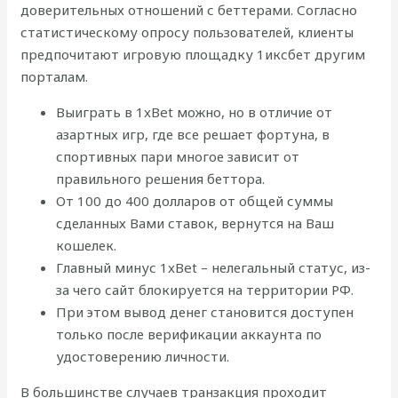
доверительных отношений с беттерами. Согласно
статистическому опросу пользователей, клиенты
предпочитают игровую площадку 1иксбет другим
порталам.
Выиграть в 1xBet можно, но в отличие от
азартных игр, где все решает фортуна, в
спортивных пари многое зависит от
правильного решения беттора.
От 100 до 400 долларов от общей суммы
сделанных Вами ставок, вернутся на Ваш
кошелек.
Главный минус 1xBet – нелегальный статус, из-
за чего сайт блокируется на территории РФ.
При этом вывод денег становится доступен
только после верификации аккаунта по
удостоверению личности.
В большинстве случаев транзакция проходит