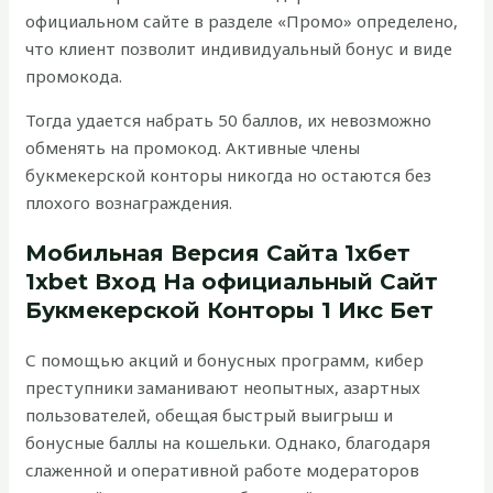
официальном сайте в разделе «Промо» определено,
что клиент позволит индивидуальный бонус и виде
промокода.
Тогда удается набрать 50 баллов, их невозможно
обменять на промокод. Активные члены
букмекерской конторы никогда но остаются без
плохого вознаграждения.
Мобильная Версия Сайта 1хбет
1xbet Вход На официальный Сайт
Букмекерской Конторы 1 Икс Бет
С помощью акций и бонусных программ, кибер
преступники заманивают неопытных, азартных
пользователей, обещая быстрый выигрыш и
бонусные баллы на кошельки. Однако, благодаря
слаженной и оперативной работе модераторов