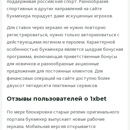
поддерживая российский спорт. Разнообразие
спортивных и других направлений на сайте
букмекера порадует даже искушенных игроков.
Для ставок через зеркало не нужно повторно
регистрироваться, нужно только авторизоваться с
действующими логином и паролем. Характерной
особенностью букмекера является щедрая бонусная
программа, включающая приветственные бонусы
для новичков и разнообразные акционные
предложения для постоянных клиентов. Для
финансовых операций на сайте доступно более
двухсот пятидесяти платежных сервисов.
Отзывы пользователей о 1xbet
По мере блокировки старых реплик оригинального
портала букмекер выпускает новые рабочие
зеркала. Мобильная версия открывается