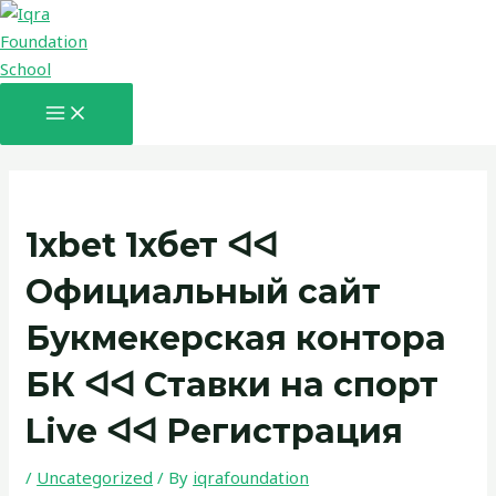
MAIN
Skip
Post
MENU
to
navigation
content
1xbet 1хбет ᐊᐊ
Официальный сайт
Букмекерская контора
БК ᐊᐊ Ставки на спорт
Live ᐊᐊ Регистрация
/
Uncategorized
/ By
iqrafoundation