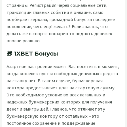
страницы. Регистрация через социальные сети,
трансляции главных событий в онлайне, само
подбирает зеркала, громадной бонус за последнее
пополнение, чего ещё желать? Если знаешь, что
делать же в спорте пошарив то поднять денежек
вполне реально.
🎁 1XBET Бонусы
Азартное настроение может Вас посетить в момент,
когда кошелек пуст и свободных денежных средств
на ставку нет. В таком случае, букмекерская
контора предоставляет долг на стартовую сумму.
Это необходимое условие во всех легальных и
надежных букмекерских конторах для получения
денег и выигрышей. Главное, что отличает эту
букмекерскую контору от остальных – это
постоянное сохранение и поддерживание