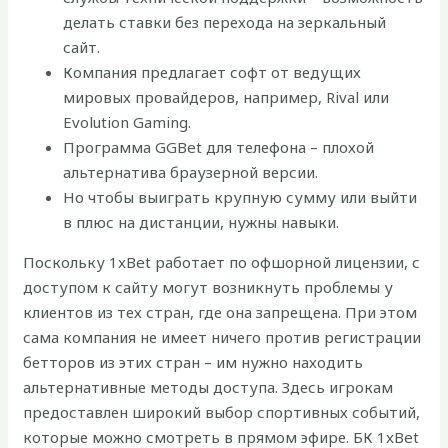
делать ставки без перехода на зеркальный
сайт.
Компания предлагает софт от ведущих
мировых провайдеров, например, Rival или
Evolution Gaming.
Программа GGBet для телефона – плохой
альтернатива браузерной версии.
Но чтобы выиграть крупную сумму или выйти
в плюс на дистанции, нужны навыки.
Поскольку 1xBet работает по офшорной лицензии, с
доступом к сайту могут возникнуть проблемы у
клиентов из тех стран, где она запрещена. При этом
сама компания не имеет ничего против регистрации
бетторов из этих стран – им нужно находить
альтернативные методы доступа. Здесь игрокам
предоставлен широкий выбор спортивных событий,
которые можно смотреть в прямом эфире. БК 1xBet