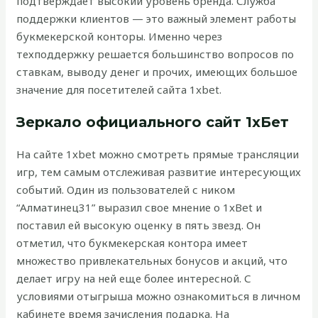
подтверждает высокий уровень бренда. Служба
поддержки клиентов — это важный элемент работы
букмекерской конторы. Именно через
техподдержку решается большинство вопросов по
ставкам, выводу денег и прочих, имеющих большое
значение для посетителей сайта 1xbet.
Зеркало официального сайт 1хБет
На сайте 1xbet можно смотреть прямые трансляции
игр, тем самым отслеживая развитие интересующих
событий. Один из пользователей с ником
“Алматинец31” выразил свое мнение о 1xBet и
поставил ей высокую оценку в пять звезд. Он
отметил, что букмекерская контора имеет
множество привлекательных бонусов и акций, что
делает игру на ней еще более интересной. С
условиями отыгрыша можно ознакомиться в личном
кабинете время зачисления подарка. На