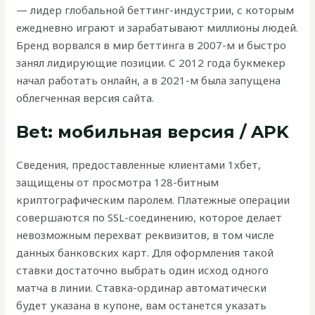
— лидер глобальной беттинг-индустрии, с которым
ежедневно играют и зарабатывают миллионы людей.
Бренд ворвался в мир беттинга в 2007-м и быстро
занял лидирующие позиции. С 2012 года букмекер
начал работать онлайн, а в 2021-м была запущена
облегченная версия сайта.
Bet: мобильная версия / APK
Сведения, предоставленные клиентами 1xбет,
защищены от просмотра 128-битным
криптографическим паролем. Платежные операции
совершаются по SSL-соединению, которое делает
невозможным перехват реквизитов, в том числе
данных банковских карт. Для оформления такой
ставки достаточно выбрать один исход одного
матча в линии. Ставка-ординар автоматически
будет указана в купоне, вам останется указать