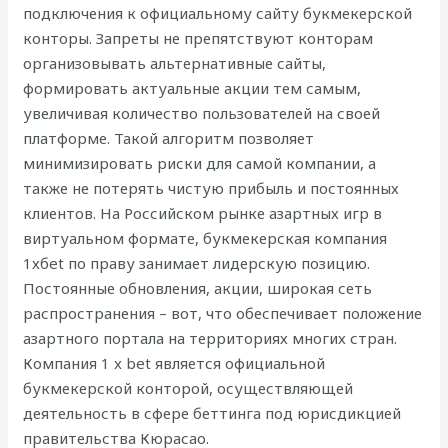
подключения к официальному сайту букмекерской
конторы. Запреты не препятствуют конторам
организовывать альтернативные сайты,
формировать актуальные акции тем самым,
увеличивая количество пользователей на своей
платформе. Такой алгоритм позволяет
минимизировать риски для самой компании, а
также не потерять чистую прибыль и постоянных
клиентов. На Российском рынке азартных игр в
виртуальном формате, букмекерская компания
1хбet по праву занимает лидерскую позицию.
Постоянные обновления, акции, широкая сеть
распространения – вот, что обеспечивает положение
азартного портала на территориях многих стран.
Компания 1 x bet является официальной
букмекерской конторой, осуществляющей
деятельность в сфере беттинга под юрисдикцией
правительства Кюрасао.