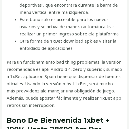
deportivas”, que encontrará durante la barra de
menú vertical entre ma izquierda.
Este bono solo es accesible para los nuevos
usuarios y se activa de manera automática tras
realizar un primer ingreso sobre ela plataforma.
Otra forma de 1xBet download apk es visitar la
entoldado de aplicaciones.
Para un funcionamiento bad thing problemas, la versión
recomendada es apk Android 4. zero y superior, sumado
a 1xBet aplicacion Spain tiene que dispensar de fuentes
oficiales. Usando la versión móvil 1xBet, será mucho
más provvidenziale manejar una obligación de juego.
Además, puede apostar fácilmente y realizar 1xBet app
retiros sin interrupción.
Bono De Bienvenida 1xbet +