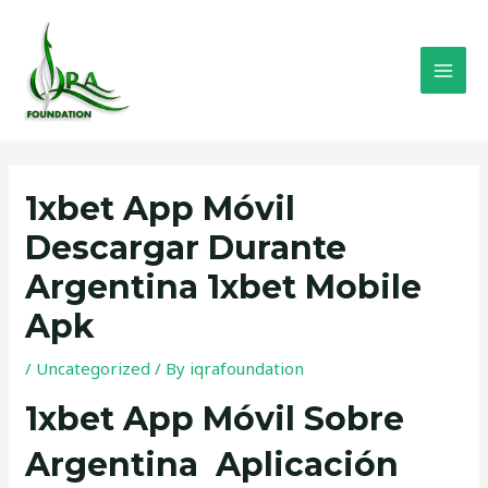
Skip
MAI
to
MEN
content
Post
navigation
1xbet App Móvil
Descargar Durante
Argentina 1xbet Mobile
Apk
/
Uncategorized
/ By
iqrafoundation
1xbet App Móvil Sobre
Argentina ️ Aplicación