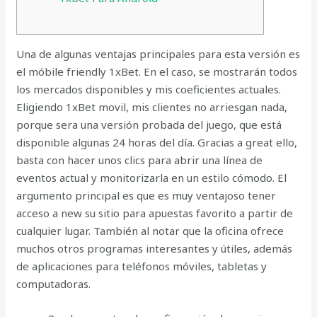
Una de algunas ventajas principales para esta versión es
el móbile friendly 1xBet. En el caso, se mostrarán todos
los mercados disponibles y mis coeficientes actuales.
Eligiendo 1xBet movil, mis clientes no arriesgan nada,
porque sera una versión probada del juego, que está
disponible algunas 24 horas del día. Gracias a great ello,
basta con hacer unos clics para abrir una línea de
eventos actual y monitorizarla en un estilo cómodo. El
argumento principal es que es muy ventajoso tener
acceso a new su sitio para apuestas favorito a partir de
cualquier lugar. También al notar que la oficina ofrece
muchos otros programas interesantes y útiles, además
de aplicaciones para teléfonos móviles, tabletas y
computadoras.