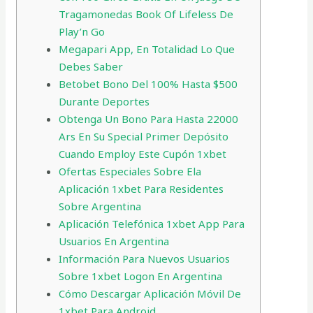
Tragamonedas Book Of Lifeless De
Play’n Go
Megapari App, En Totalidad Lo Que
Debes Saber
Betobet Bono Del 100% Hasta $500
Durante Deportes
Obtenga Un Bono Para Hasta 22000
Ars En Su Special Primer Depósito
Cuando Employ Este Cupón 1xbet
Ofertas Especiales Sobre Ela
Aplicación 1xbet Para Residentes
Sobre Argentina
Aplicación Telefónica 1xbet App Para
Usuarios En Argentina
Información Para Nuevos Usuarios
Sobre 1xbet Logon En Argentina
Cómo Descargar Aplicación Móvil De
1xbet Para Android