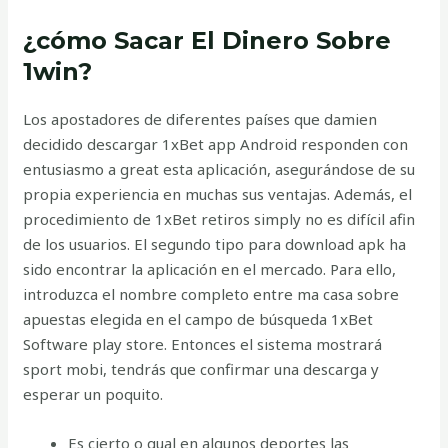
¿cómo Sacar El Dinero Sobre
1win?
Los apostadores de diferentes países que damien
decidido descargar 1xBet app Android responden con
entusiasmo a great esta aplicación, asegurándose de su
propia experiencia en muchas sus ventajas. Además, el
procedimiento de 1xBet retiros simply no es difícil afin
de los usuarios. El segundo tipo para download apk ha
sido encontrar la aplicación en el mercado. Para ello,
introduzca el nombre completo entre ma casa sobre
apuestas elegida en el campo de búsqueda 1xBet
Software play store. Entonces el sistema mostrará
sport mobi, tendrás que confirmar una descarga y
esperar un poquito.
Es cierto o qual en algunos deportes las