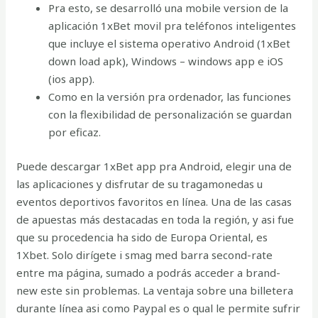
Pra esto, se desarrolló una mobile version de la
aplicación 1xBet movil pra teléfonos inteligentes
que incluye el sistema operativo Android (1xBet
down load apk), Windows – windows app e iOS
(ios app).
Como en la versión pra ordenador, las funciones
con la flexibilidad de personalización se guardan
por eficaz.
Puede descargar 1xBet app pra Android, elegir una de
las aplicaciones y disfrutar de su tragamonedas u
eventos deportivos favoritos en línea. Una de las casas
de apuestas más destacadas en toda la región, y asi fue
que su procedencia ha sido de Europa Oriental, es
1Xbet. Solo dirígete i smag med barra second-rate
entre ma página, sumado a podrás acceder a brand-
new este sin problemas. La ventaja sobre una billetera
durante línea asi como Paypal es o qual le permite sufrir