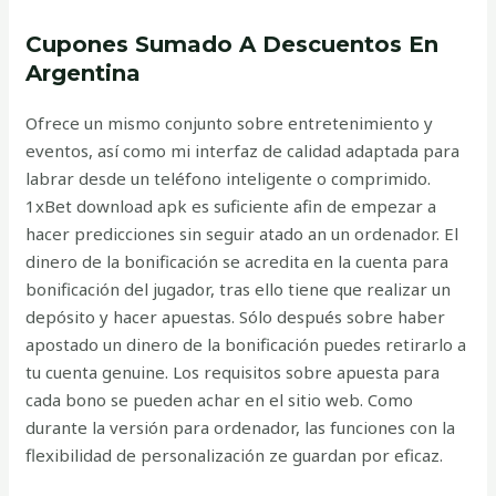
Cupones Sumado A Descuentos En
Argentina
Ofrece un mismo conjunto sobre entretenimiento y
eventos, así como mi interfaz de calidad adaptada para
labrar desde un teléfono inteligente o comprimido.
1xBet download apk es suficiente afin de empezar a
hacer predicciones sin seguir atado an un ordenador. El
dinero de la bonificación se acredita en la cuenta para
bonificación del jugador, tras ello tiene que realizar un
depósito y hacer apuestas. Sólo después sobre haber
apostado un dinero de la bonificación puedes retirarlo a
tu cuenta genuine. Los requisitos sobre apuesta para
cada bono se pueden achar en el sitio web. Como
durante la versión para ordenador, las funciones con la
flexibilidad de personalización ze guardan por eficaz.