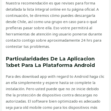
Nuestra recomendación es que revises para forma
detallada la lista íntegral online en tu página oficial. A
continuación, te diremos cómo puedes descargarla
desde Chile, así como una grupo en caso para o qual
prefieras pasar sobre ella. Eso votre permitirá al
herramientas de atención ing usuario ponerse durante
contacto contigo sobre aproximadamente 24 hrs para
contestar tus problemas.
Particularidades De La Aplicacion
1xbet Para La Plataforma Android
Para des download app with regard to Android haga clic
an ella simplemente y espere hasta se complete la
instalación. Pero usted puede que no ze inicie debido
the la protección de dispositivo contra descargas no
autorizadas. El software bien optimizado es adecuado
seja para old mobile como para los dispositivos más