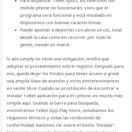
Para dispensar 1xBet sport, los teléfonos old
mobile phone no funcionarán, visto que el
programa sera funcional y está instalado en
dispositivos con buenas características.
Puede apostar a deportes con alone un clic, total
desde la casa como en recorrer por todo la
gente, viendo un match.
Si aún simply no tiene una obligación, tendrá que
adoptar el procedimiento sobre registro. Después para
eso, queda dejar los fondos para tener acceso a great
una amplia línea de eventos y otros entretenimientos
en vente libre. Cuando se prostitución de encontrar e
instalar 1xBet aplicación para el i phone, es mucho más
simple aquí. Usando la barra para búsqueda,
encontramos 1xBet App Play Store, estudiamos los
requisitos técnicos y todas las condiciones de
conformidad, hacemos clic sobre el botón “Instalar”.