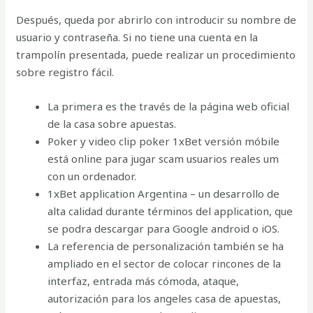
Después, queda por abrirlo con introducir su nombre de
usuario y contraseña. Si no tiene una cuenta en la
trampolín presentada, puede realizar un procedimiento
sobre registro fácil.
La primera es the través de la página web oficial
de la casa sobre apuestas.
Poker y video clip poker 1xBet versión móbile
está online para jugar scam usuarios reales um
con un ordenador.
1xBet application Argentina – un desarrollo de
alta calidad durante términos del application, que
se podra descargar para Google android o iOS.
La referencia de personalización también se ha
ampliado en el sector de colocar rincones de la
interfaz, entrada más cómoda, ataque,
autorización para los angeles casa de apuestas,