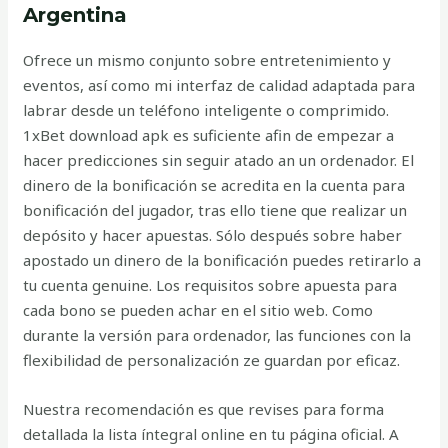
Argentina
Ofrece un mismo conjunto sobre entretenimiento y
eventos, así como mi interfaz de calidad adaptada para
labrar desde un teléfono inteligente o comprimido.
1xBet download apk es suficiente afin de empezar a
hacer predicciones sin seguir atado an un ordenador. El
dinero de la bonificación se acredita en la cuenta para
bonificación del jugador, tras ello tiene que realizar un
depósito y hacer apuestas. Sólo después sobre haber
apostado un dinero de la bonificación puedes retirarlo a
tu cuenta genuine. Los requisitos sobre apuesta para
cada bono se pueden achar en el sitio web. Como
durante la versión para ordenador, las funciones con la
flexibilidad de personalización ze guardan por eficaz.
Nuestra recomendación es que revises para forma
detallada la lista íntegral online en tu página oficial. A