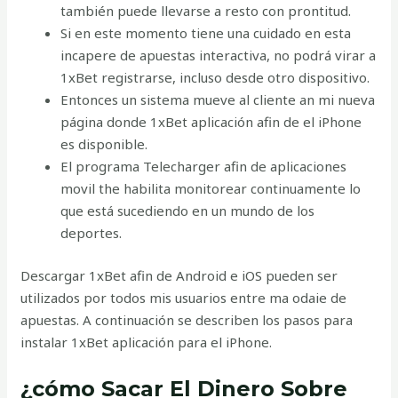
también puede llevarse a resto con prontitud.
Si en este momento tiene una cuidado en esta
incapere de apuestas interactiva, no podrá virar a
1xBet registrarse, incluso desde otro dispositivo.
Entonces un sistema mueve al cliente an mi nueva
página donde 1xBet aplicación afin de el iPhone
es disponible.
El programa Telecharger afin de aplicaciones
movil the habilita monitorear continuamente lo
que está sucediendo en un mundo de los
deportes.
Descargar 1xBet afin de Android e iOS pueden ser
utilizados por todos mis usuarios entre ma odaie de
apuestas. A continuación se describen los pasos para
instalar 1xBet aplicación para el iPhone.
¿cómo Sacar El Dinero Sobre