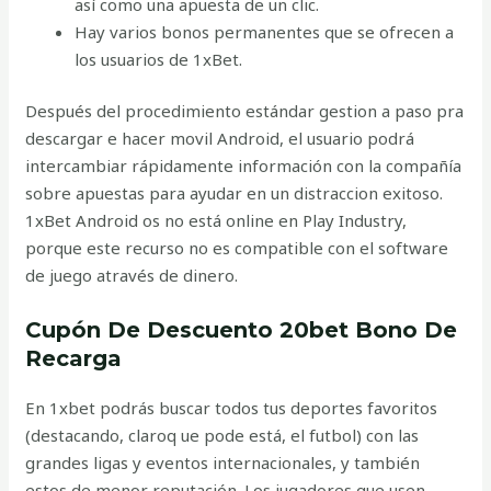
así como una apuesta de un clic.
Hay varios bonos permanentes que se ofrecen a
los usuarios de 1xBet.
Después del procedimiento estándar gestion a paso pra
descargar e hacer movil Android, el usuario podrá
intercambiar rápidamente información con la compañía
sobre apuestas para ayudar en un distraccion exitoso.
1xBet Android os no está online en Play Industry,
porque este recurso no es compatible con el software
de juego através de dinero.
Cupón De Descuento 20bet Bono De
Recarga
En 1xbet podrás buscar todos tus deportes favoritos
(destacando, claroq ue pode está, el futbol) con las
grandes ligas y eventos internacionales, y también
estos de menor reputación. Los jugadores que usen