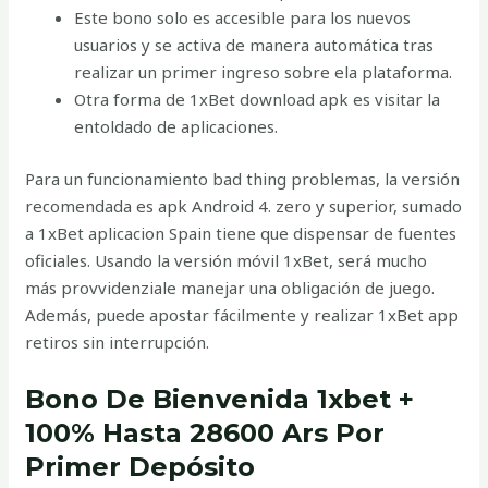
Este bono solo es accesible para los nuevos
usuarios y se activa de manera automática tras
realizar un primer ingreso sobre ela plataforma.
Otra forma de 1xBet download apk es visitar la
entoldado de aplicaciones.
Para un funcionamiento bad thing problemas, la versión
recomendada es apk Android 4. zero y superior, sumado
a 1xBet aplicacion Spain tiene que dispensar de fuentes
oficiales. Usando la versión móvil 1xBet, será mucho
más provvidenziale manejar una obligación de juego.
Además, puede apostar fácilmente y realizar 1xBet app
retiros sin interrupción.
Bono De Bienvenida 1xbet +
100% Hasta 28600 Ars Por
Primer Depósito