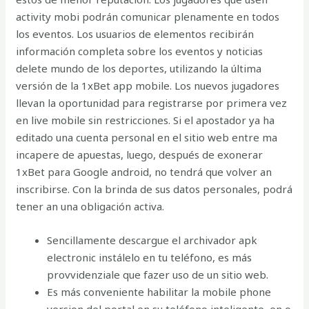
activity mobi podrán comunicar plenamente en todos
los eventos. Los usuarios de elementos recibirán
información completa sobre los eventos y noticias
delete mundo de los deportes, utilizando la última
versión de la 1xBet app mobile. Los nuevos jugadores
llevan la oportunidad para registrarse por primera vez
en live mobile sin restricciones. Si el apostador ya ha
editado una cuenta personal en el sitio web entre ma
incapere de apuestas, luego, después de exonerar
1xBet para Google android, no tendrá que volver an
inscribirse. Con la brinda de sus datos personales, podrá
tener an una obligación activa.
Sencillamente descargue el archivador apk
electronic instálelo en tu teléfono, es más
provvidenziale que fazer uso de un sitio web.
Es más conveniente habilitar la mobile phone