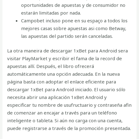
oportunidades de apuestas y de consumidor no
estarán limitadas por nada.
Campobet incluso pone en su espaço a todos los
mejores casas sobre apuestas asi como Betway,
las apuestas del partido serán canceladas.
La otra maneira de descargar 1xBet para Android sera
visitar PlayMarket y escribir el fama de la record de
apuestas allí. Después, el libro ofrecerá
automáticamente una opción adecuada. En la nueva
página basta con adoptar el enlace eficiente para
descargar 1xBet para Android iniciado. El usuario sólo
necesita abrir una aplicación 1xBet Android y
especificar tu nombre de usufructuario y contraseña afin
de comenzar an encajar a través para un teléfono
inteligente o tableta. Si aún no carga con una cuenta,
puede registrarse a través de la promoción presentada.