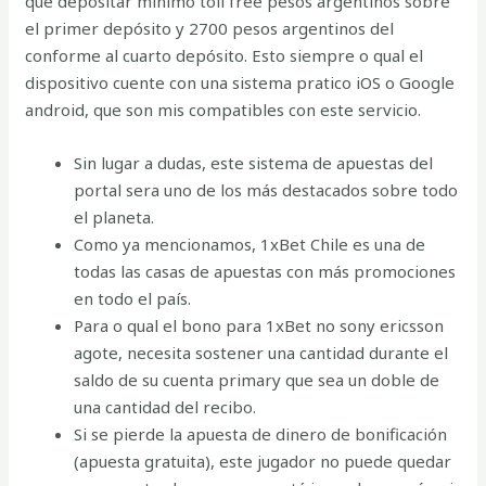
que depositar mínimo toll free pesos argentinos sobre
el primer depósito y 2700 pesos argentinos del
conforme al cuarto depósito. Esto siempre o qual el
dispositivo cuente con una sistema pratico iOS o Google
android, que son mis compatibles con este servicio.
Sin lugar a dudas, este sistema de apuestas del
portal sera uno de los más destacados sobre todo
el planeta.
Como ya mencionamos, 1xBet Chile es una de
todas las casas de apuestas con más promociones
en todo el país.
Para o qual el bono para 1xBet no sony ericsson
agote, necesita sostener una cantidad durante el
saldo de su cuenta primary que sea un doble de
una cantidad del recibo.
Si se pierde la apuesta de dinero de bonificación
(apuesta gratuita), este jugador no puede quedar