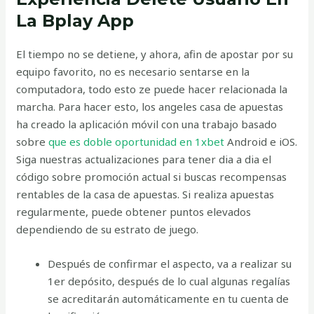
La Bplay App
El tiempo no se detiene, y ahora, afin de apostar por su
equipo favorito, no es necesario sentarse en la
computadora, todo esto ze puede hacer relacionada la
marcha. Para hacer esto, los angeles casa de apuestas
ha creado la aplicación móvil con una trabajo basado
sobre
que es doble oportunidad en 1xbet
Android e iOS.
Siga nuestras actualizaciones para tener dia a dia el
código sobre promoción actual si buscas recompensas
rentables de la casa de apuestas. Si realiza apuestas
regularmente, puede obtener puntos elevados
dependiendo de su estrato de juego.
Después de confirmar el aspecto, va a realizar su
1er depósito, después de lo cual algunas regalías
se acreditarán automáticamente en tu cuenta de