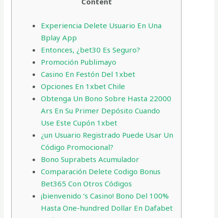
Content
Experiencia Delete Usuario En Una
Bplay App
Entonces, ¿bet30 Es Seguro?
Promoción Publimayo
Casino En Festón Del 1xbet
Opciones En 1xbet Chile
Obtenga Un Bono Sobre Hasta 22000
Ars En Su Primer Depósito Cuando
Use Este Cupón 1xbet
¿un Usuario Registrado Puede Usar Un
Código Promocional?
Bono Suprabets Acumulador
Comparación Delete Codigo Bonus
Bet365 Con Otros Códigos
¡bienvenido ‘s Casino! Bono Del 100%
Hasta One-hundred Dollar En Dafabet