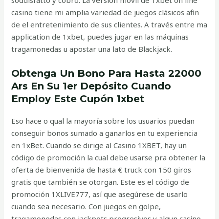
soddisfatto y cobro. La versión móvil de 1xbet on line
casino tiene mi amplia variedad de juegos clásicos afin
de el entretenimiento de sus clientes. A través entre ma
application de 1xbet, puedes jugar en las máquinas
tragamonedas u apostar una lato de Blackjack.
Obtenga Un Bono Para Hasta 22000
Ars En Su 1er Depósito Cuando
Employ Este Cupón 1xbet
Eso hace o qual la mayoría sobre los usuarios puedan
conseguir bonos sumado a ganarlos en tu experiencia
en 1xBet. Cuando se dirige al Casino 1XBET, hay un
código de promoción la cual debe usarse pra obtener la
oferta de bienvenida de hasta € truck con 150 giros
gratis que también se otorgan. Este es el código de
promoción 1XLIVE777, así que asegúrese de usarlo
cuando sea necesario. Con juegos en golpe,
tragamonedas con jackpots progresivos y algun casino