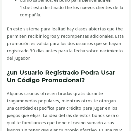
Como sabemos, el bono para bienvenida en
1xbet está destinado the los nuevos clientes de la
compañía.
En este sistema para lealtad hay clases abiertas que the
permiten recibir logros y recompensas adicionales. Esta
promoción es válida para los dos usuarios que se hayan
registrado 30 días antes para la fecha sobre nacimiento
del jugador.
¿un Usuario Registrado Podra Usar
Un Código Promocional?
Algunos casinos ofrecen tiradas gratis durante
tragamonedas populares, mientras otros te otorgan
una cantidad específica para crédito para jugar en los
juegos que elijas. La idea detrás de estos bonos sera o
qual te familiarices que tiene el casino sumado a sus
juegos sin tener que ajar tu propio efectivo. Es una muy