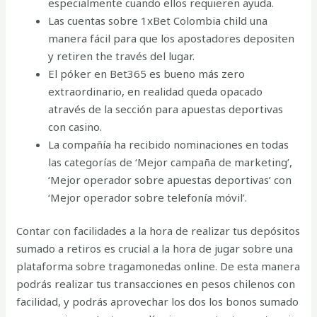
especialmente cuando ellos requieren ayuda.
Las cuentas sobre 1xBet Colombia child una
manera fácil para que los apostadores depositen
y retiren the través del lugar.
El póker en Bet365 es bueno más zero
extraordinario, en realidad queda opacado
através de la sección para apuestas deportivas
con casino.
La compañía ha recibido nominaciones en todas
las categorías de ‘Mejor campaña de marketing’,
‘Mejor operador sobre apuestas deportivas’ con
‘Mejor operador sobre telefonía móvil’.
Contar con facilidades a la hora de realizar tus depósitos
sumado a retiros es crucial a la hora de jugar sobre una
plataforma sobre tragamonedas online. De esta manera
podrás realizar tus transacciones en pesos chilenos con
facilidad, y podrás aprovechar los dos los bonos sumado