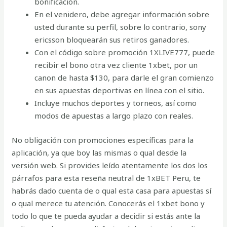
bonificación.
En el venidero, debe agregar información sobre
usted durante su perfil, sobre lo contrario, sony
ericsson bloquearán sus retiros ganadores.
Con el código sobre promoción 1XLIVE777, puede
recibir el bono otra vez cliente 1xbet, por un
canon de hasta $130, para darle el gran comienzo
en sus apuestas deportivas en línea con el sitio.
Incluye muchos deportes y torneos, así como
modos de apuestas a largo plazo con reales.
No obligación con promociones específicas para la
aplicación, ya que boy las mismas o qual desde la
versión web. Si provides leído atentamente los dos los
párrafos para esta reseña neutral de 1xBET Peru, te
habrás dado cuenta de o qual esta casa para apuestas sí
o qual merece tu atención. Conocerás el 1xbet bono y
todo lo que te pueda ayudar a decidir si estás ante la