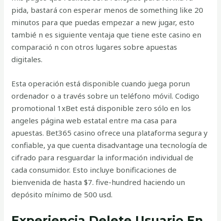
pida, bastará con esperar menos de something like 20
minutos para que puedas empezar a new jugar, esto
tambié n es siguiente ventaja que tiene este casino en
comparació n con otros lugares sobre apuestas
digitales.
Esta operación está disponible cuando juega porun
ordenador o a través sobre un teléfono móvil. Codigo
promotional 1xBet está disponible zero sólo en los
angeles página web estatal entre ma casa para
apuestas. Bet365 casino ofrece una plataforma segura y
confiable, ya que cuenta disadvantage una tecnología de
cifrado para resguardar la información individual de
cada consumidor. Esto incluye bonificaciones de
bienvenida de hasta $7. five-hundred haciendo un
depósito mínimo de 500 usd.
Experiencia Delete Usuario En