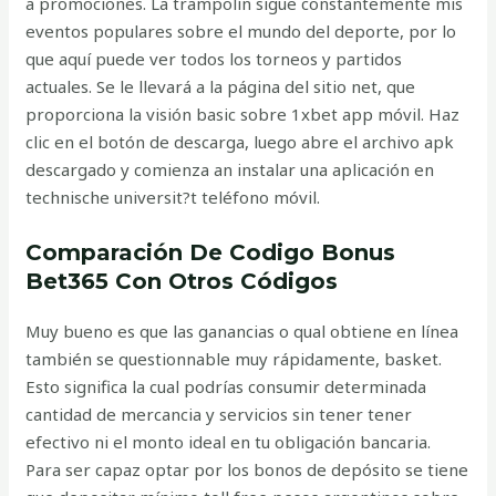
a promociones. La trampolín sigue constantemente mis
eventos populares sobre el mundo del deporte, por lo
que aquí puede ver todos los torneos y partidos
actuales. Se le llevará a la página del sitio net, que
proporciona la visión basic sobre 1xbet app móvil. Haz
clic en el botón de descarga, luego abre el archivo apk
descargado y comienza an instalar una aplicación en
technische universit?t teléfono móvil.
Comparación De Codigo Bonus
Bet365 Con Otros Códigos
Muy bueno es que las ganancias o qual obtiene en línea
también se questionnable muy rápidamente, basket.
Esto significa la cual podrías consumir determinada
cantidad de mercancia y servicios sin tener tener
efectivo ni el monto ideal en tu obligación bancaria.
Para ser capaz optar por los bonos de depósito se tiene