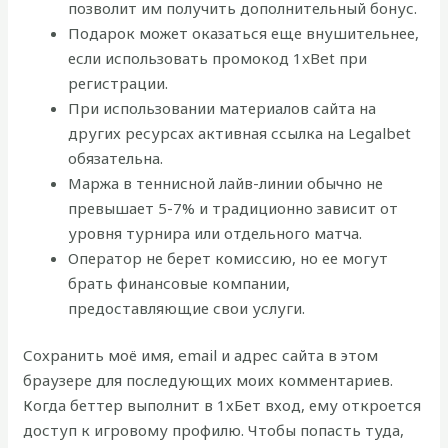
позволит им получить дополнительный бонус.
Подарок может оказаться еще внушительнее,
если использовать промокод 1xBet при
регистрации.
При использовании материалов сайта на
других ресурсах активная ссылка на Legalbet
обязательна.
Маржа в теннисной лайв-линии обычно не
превышает 5-7% и традиционно зависит от
уровня турнира или отдельного матча.
Оператор не берет комиссию, но ее могут
брать финансовые компании,
предоставляющие свои услуги.
Сохранить моё имя, email и адрес сайта в этом
браузере для последующих моих комментариев.
Когда беттер выполнит в 1хБет вход, ему откроется
доступ к игровому профилю. Чтобы попасть туда,