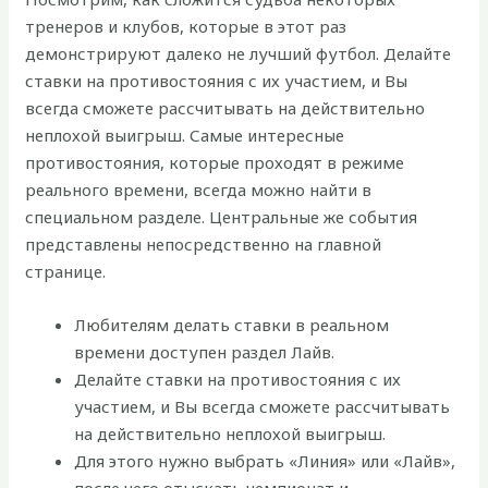
тренеров и клубов, которые в этот раз
демонстрируют далеко не лучший футбол. Делайте
ставки на противостояния с их участием, и Вы
всегда сможете рассчитывать на действительно
неплохой выигрыш. Самые интересные
противостояния, которые проходят в режиме
реального времени, всегда можно найти в
специальном разделе. Центральные же события
представлены непосредственно на главной
странице.
Любителям делать ставки в реальном
времени доступен раздел Лайв.
Делайте ставки на противостояния с их
участием, и Вы всегда сможете рассчитывать
на действительно неплохой выигрыш.
Для этого нужно выбрать «Линия» или «Лайв»,