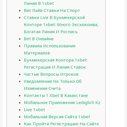
Линия В 1xbet
Bet Лайв Ставки На Спорт
Ставки Live В Букмекерской
Конторе 1xbet: Много Эксклюзива,
Богатая Линия И Роспись
Bet В Онлайне
Правила Использования
Материалов
Букмекерская Контора 1xbet:
Регистрация И Линия Ставок
Частые Вопросы Игроков
Уведомления Не Только Об
Изменении Счета
Контакты 1 Xbet В Казахстане
Мобильное Приложение Lediglich Kz
Live 1xbet
Мобильная Версия Сайта 1xbet
Как Пройти Регистрацию На Сайте