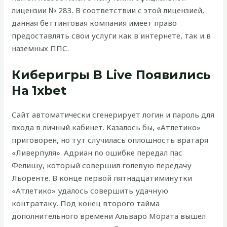
лицензии № 283. В соответствии с этой лицензией,
данная беттинговая компания имеет право
предоставлять свои услуги как в интернете, так и в
наземных ППС.
Киберигры В Live Появились
На 1xbet
Сайт автоматически сгенерирует логин и пароль для
входа в личный кабинет. Казалось бы, «Атлетико»
приговорен, но тут случилась оплошность вратаря
«Ливерпуля». Адриан по ошибке передал пас
Фелишу, который совершил голевую передачу
Льоренте. В конце первой пятнадцатиминутки
«Атлетико» удалось совершить удачную
контратаку. Под конец второго тайма
дополнительного времени Альваро Мората вышел