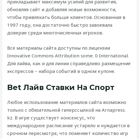
прикладывает максимум усилий для развития,
обновляя сайт и добавляя новые возможности,
чтобы привлекать больше клиентов. Основанная в
1997 году, она достаточно быстро завоевала
доверие среди многочисленных игроков.
Все материалы сайта доступны по лицензии
Innovative Commons Attribution some. 0 International.
Для лайва, как и для линии справедливо размещение
экспрессов – набора событий в одном купоне.
Bet Лайв Ставки На Спорт
Любое использование материалов сайта возможно
только с обязательной гиперссылкой на Arnapress.
kz. В игре существует консенсус, что
международное расписание устарело и нуждается в
срочном пересмотре, что поменяет количество игр