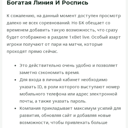
Богатая Линия И Роспись
К сожалению, на данный момент доступен просмотр
далеко не всех соревнований. Но БК обещает со
временем добавить такую возможность, что сразу
будет отображено в разделе 1xBet live. Особый азарт
игроки получают от пари на матчи, которые
проходят прямо сейчас.
Это действительно очень удобно и позволяет
заметно сэкономить время.
Для входа в личный кабинет необходимо
указать ID, в роли которого выступают номер
мобильного телефона или адрес электронной
почты, а также указать пароль.
Компания прикладывает максимум усилий для
развития, обновляя сайт и добавляя новые
возможности, чтобы привлекать больше