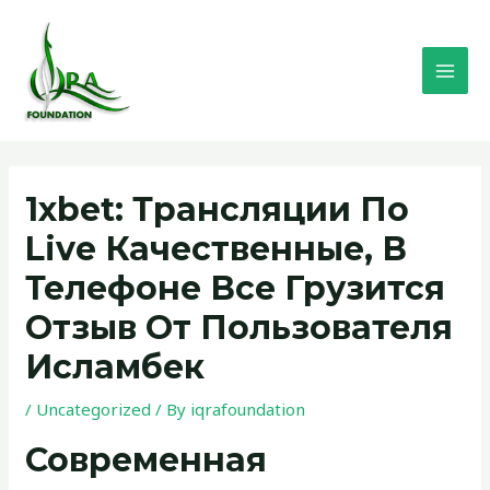
Skip
MAI
to
MEN
content
Post
navigation
1xbet: Трансляции По
Live Качественные, В
Телефоне Все Грузится
Отзыв От Пользователя
Исламбек
/
Uncategorized
/ By
iqrafoundation
Современная