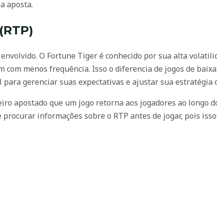
a aposta.
 (RTP)
o envolvido. O Fortune Tiger é conhecido por sua alta volati
om menos frequência. Isso o diferencia de jogos de baixa v
 para gerenciar suas expectativas e ajustar sua estratégia 
eiro apostado que um jogo retorna aos jogadores ao longo 
procurar informações sobre o RTP antes de jogar, pois isso