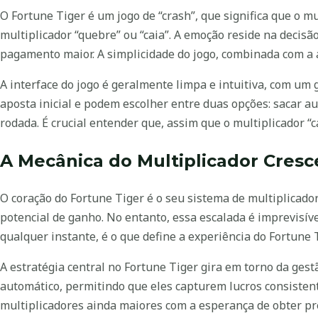
O Fortune Tiger é um jogo de “crash”, que significa que o 
multiplicador “quebre” ou “caia”. A emoção reside na decis
pagamento maior. A simplicidade do jogo, combinada com a a
A interface do jogo é geralmente limpa e intuitiva, com um 
aposta inicial e podem escolher entre duas opções: sacar
rodada. É crucial entender que, assim que o multiplicador “ca
A Mecânica do Multiplicador Cresc
O coração do Fortune Tiger é o seu sistema de multiplicad
potencial de ganho. No entanto, essa escalada é imprevisív
qualquer instante, é o que define a experiência do Fortune T
A estratégia central no Fortune Tiger gira em torno da ges
automático, permitindo que eles capturem lucros consisten
multiplicadores ainda maiores com a esperança de obter prê