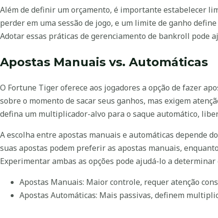
Além de definir um orçamento, é importante estabelecer lim
perder em uma sessão de jogo, e um limite de ganho define 
Adotar essas práticas de gerenciamento de bankroll pode aj
Apostas Manuais vs. Automáticas
O Fortune Tiger oferece aos jogadores a opção de fazer a
sobre o momento de sacar seus ganhos, mas exigem atenção
defina um multiplicador-alvo para o saque automático, libe
A escolha entre apostas manuais e automáticas depende do s
suas apostas podem preferir as apostas manuais, enquant
Experimentar ambas as opções pode ajudá-lo a determinar 
Apostas Manuais: Maior controle, requer atenção cons
Apostas Automáticas: Mais passivas, definem multiplic