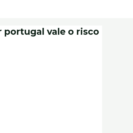
 portugal vale o risco