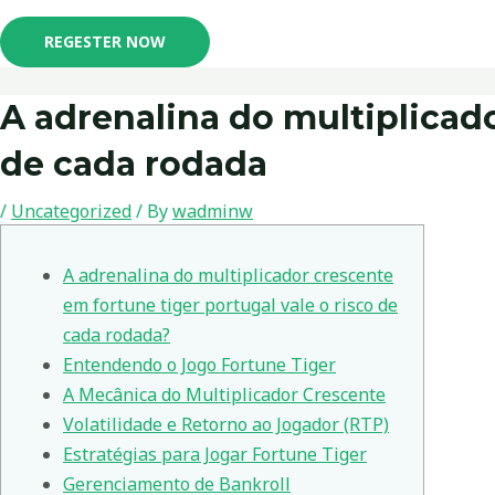
REGESTER NOW
A adrenalina do multiplicado
de cada rodada
/
Uncategorized
/ By
wadminw
A adrenalina do multiplicador crescente
em fortune tiger portugal vale o risco de
cada rodada?
Entendendo o Jogo Fortune Tiger
A Mecânica do Multiplicador Crescente
Volatilidade e Retorno ao Jogador (RTP)
Estratégias para Jogar Fortune Tiger
Gerenciamento de Bankroll