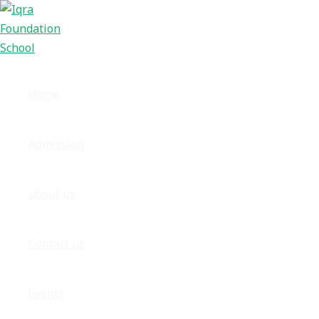
Skip
Post
to
navigation
content
Home
Admission
about us
Contact us
Events