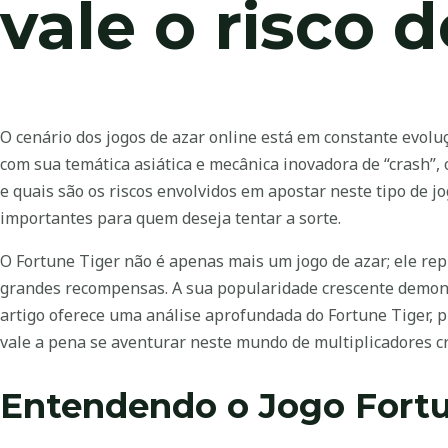
vale o risco 
O cenário dos jogos de azar online está em constante evol
com sua temática asiática e mecânica inovadora de “crash”, 
e quais são os riscos envolvidos em apostar neste tipo de j
importantes para quem deseja tentar a sorte.
O Fortune Tiger não é apenas mais um jogo de azar; ele re
grandes recompensas. A sua popularidade crescente demonst
artigo oferece uma análise aprofundada do Fortune Tiger,
vale a pena se aventurar neste mundo de multiplicadores c
Entendendo o Jogo Fortu