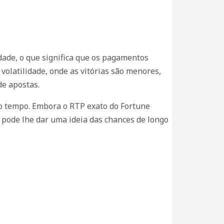
lidade, o que significa que os pagamentos
olatilidade, onde as vitórias são menores,
de apostas.
do tempo. Embora o RTP exato do Fortune
 pode lhe dar uma ideia das chances de longo