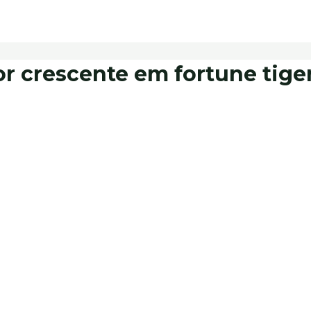
r crescente em fortune tiger