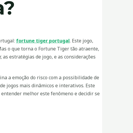
a?
rtugal:
fortune tiger portugal
. Este jogo,
as o que torna o Fortune Tiger tão atraente,
 as estratégias de jogo, e as considerações
na a emoção do risco com a possibilidade de
e jogos mais dinâmicos e interativos. Este
 entender melhor este fenômeno e decidir se