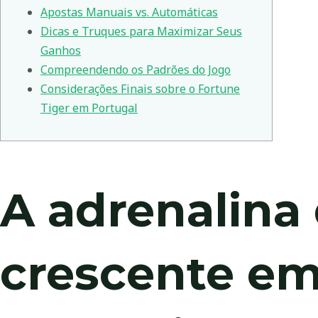
Apostas Manuais vs. Automáticas
Dicas e Truques para Maximizar Seus
Ganhos
Compreendendo os Padrões do Jogo
Considerações Finais sobre o Fortune
Tiger em Portugal
A adrenalina 
crescente em