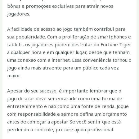
bônus e promoções exclusivas para atrair novos
jogadores.
A facilidade de acesso ao jogo também contribui para
sua popularidade. Com a proliferação de smartphones e
tablets, os jogadores podem desfrutar do Fortune Tiger
a qualquer hora e em qualquer lugar, desde que tenham
uma conexão com a internet. Essa conveniência tornou o
jogo ainda mais atraente para um público cada vez
maior.
Apesar do seu sucesso, é importante lembrar que o
jogo de azar deve ser encarado como uma forma de
entretenimento e não como uma fonte de renda. Jogue
com responsabilidade e sempre defina um orçamento
antes de começar a apostar. Se você sentir que está
perdendo o controle, procure ajuda profissional.