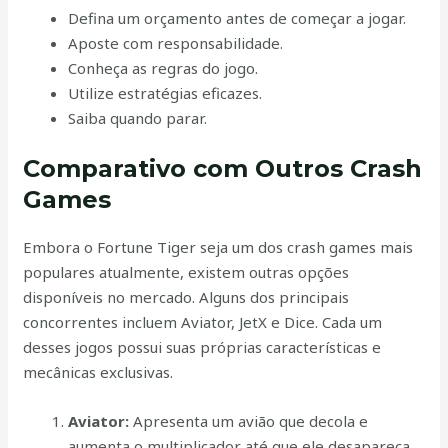
Defina um orçamento antes de começar a jogar.
Aposte com responsabilidade.
Conheça as regras do jogo.
Utilize estratégias eficazes.
Saiba quando parar.
Comparativo com Outros Crash
Games
Embora o Fortune Tiger seja um dos crash games mais
populares atualmente, existem outras opções
disponíveis no mercado. Alguns dos principais
concorrentes incluem Aviator, JetX e Dice. Cada um
desses jogos possui suas próprias características e
mecânicas exclusivas.
Aviator:
Apresenta um avião que decola e
aumenta o multiplicador até que ele desapareça