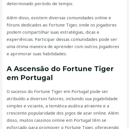
determinado período de tempo.
Além disso, existem diversas comunidades online e
fóruns dedicados ao Fortune Tiger, onde os jogadores
podem compartilhar suas estratégias, dicas e
experiências. Participar dessas comunidades pode ser
uma ótima maneira de aprender com outros jogadores
e aprimorar suas habilidades.
A Ascensão do Fortune Tiger
em Portugal
O sucesso do Fortune Tiger em Portugal pode ser
atribuído a diversos fatores, incluindo sua jogabilidade
simples e viciante, a temática asiática atraente e a
crescente popularidade dos jogos de azar online. Além
disso, muitos cassinos online em Portugal têm se
esforçado para promover o Fortune Tiger, oferecendo