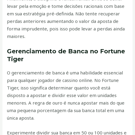
levar pela emoção e tome decisões racionais com base
em sua estratégia pré-definida. Não tente recuperar
perdas anteriores aumentando o valor da aposta de
forma imprudente, pois isso pode levar a perdas ainda
maiores.
Gerenciamento de Banca no Fortune
Tiger
O gerenciamento de banca é uma habilidade essencial
para qualquer jogador de cassino online. No Fortune
Tiger, isso significa determinar quanto você está
disposto a apostar e dividir esse valor em unidades
menores. A regra de ouro é nunca apostar mais do que
uma pequena porcentagem da sua banca total em uma
única aposta.
Experimente dividir sua banca em 50 ou 100 unidades e