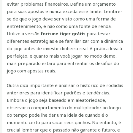
evitar problemas financeiros. Defina um orçamento
para suas apostas e nunca exceda esse limite. Lembre-
se de que o jogo deve ser visto como uma forma de
entretenimento, e não como uma fonte de renda.
Utilize a versão
fortune tiger grátis
para testar
diferentes estratégias e se familiarizar com a dinâmica
do jogo antes de investir dinheiro real. A prática leva à
perfeição, e quanto mais você jogar no modo demo,
mais preparado estará para enfrentar os desafios do
jogo com apostas reais.
Outra dica importante é analisar o histórico de rodadas
anteriores para identificar padrões e tendências.
Embora o jogo seja baseado em aleatoriedade,
observar o comportamento do multiplicador ao longo
do tempo pode lhe dar uma ideia de quando é o
momento certo para sacar seus ganhos. No entanto, é
crucial lembrar que o passado não garante o futuro, e