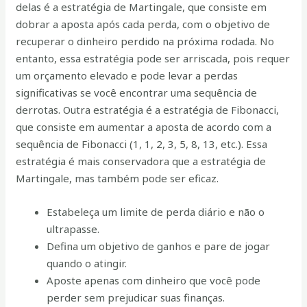
delas é a estratégia de Martingale, que consiste em
dobrar a aposta após cada perda, com o objetivo de
recuperar o dinheiro perdido na próxima rodada. No
entanto, essa estratégia pode ser arriscada, pois requer
um orçamento elevado e pode levar a perdas
significativas se você encontrar uma sequência de
derrotas. Outra estratégia é a estratégia de Fibonacci,
que consiste em aumentar a aposta de acordo com a
sequência de Fibonacci (1, 1, 2, 3, 5, 8, 13, etc.). Essa
estratégia é mais conservadora que a estratégia de
Martingale, mas também pode ser eficaz.
Estabeleça um limite de perda diário e não o
ultrapasse.
Defina um objetivo de ganhos e pare de jogar
quando o atingir.
Aposte apenas com dinheiro que você pode
perder sem prejudicar suas finanças.