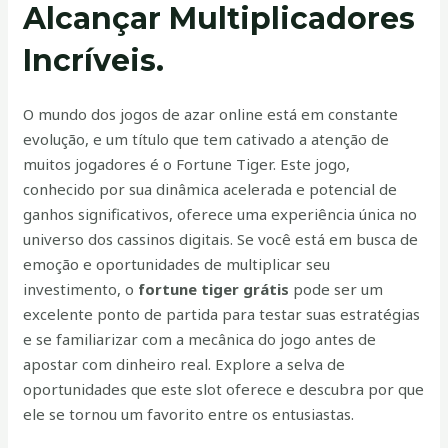
Alcançar Multiplicadores
Incríveis.
O mundo dos jogos de azar online está em constante
evolução, e um título que tem cativado a atenção de
muitos jogadores é o Fortune Tiger. Este jogo,
conhecido por sua dinâmica acelerada e potencial de
ganhos significativos, oferece uma experiência única no
universo dos cassinos digitais. Se você está em busca de
emoção e oportunidades de multiplicar seu
investimento, o
fortune tiger grátis
pode ser um
excelente ponto de partida para testar suas estratégias
e se familiarizar com a mecânica do jogo antes de
apostar com dinheiro real. Explore a selva de
oportunidades que este slot oferece e descubra por que
ele se tornou um favorito entre os entusiastas.