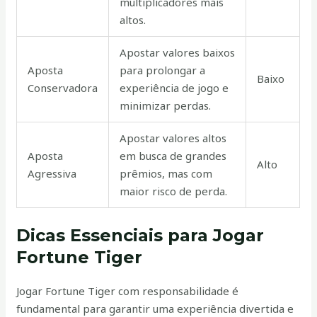
multiplicadores mais
altos.
Apostar valores baixos
Aposta
para prolongar a
Baixo
Conservadora
experiência de jogo e
minimizar perdas.
Apostar valores altos
Aposta
em busca de grandes
Alto
Agressiva
prêmios, mas com
maior risco de perda.
Dicas Essenciais para Jogar
Fortune Tiger
Jogar Fortune Tiger com responsabilidade é
fundamental para garantir uma experiência divertida e