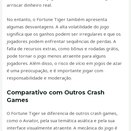
arriscar dinheiro real.
No entanto, o Fortune Tiger também apresenta
algumas desvantagens. A alta volatilidade do jogo
significa que os ganhos podem ser irregulares e que os
jogadores podem enfrentar sequências de perdas. A
falta de recursos extras, como bônus e rodadas grátis,
pode tornar o jogo menos atraente para alguns
jogadores. Além disso, o risco de vício em jogos de azar
é uma preocupação, e é importante jogar com
responsabilidade e moderação.
Comparativo com Outros Crash
Games
O Fortune Tiger se diferencia de outros crash games,
como o Aviator, pela sua temática asiática e pela sua
interface visualmente atraente. A mecânica do jogo é