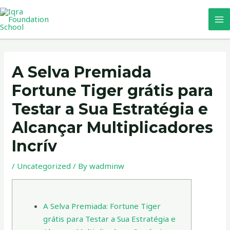
Skip
MA
to
M
content
Post
navigation
A Selva Premiada
Fortune Tiger grátis para
Testar a Sua Estratégia e
Alcançar Multiplicadores
Incrív
/
Uncategorized
/ By
wadminw
A Selva Premiada: Fortune Tiger
grátis para Testar a Sua Estratégia e