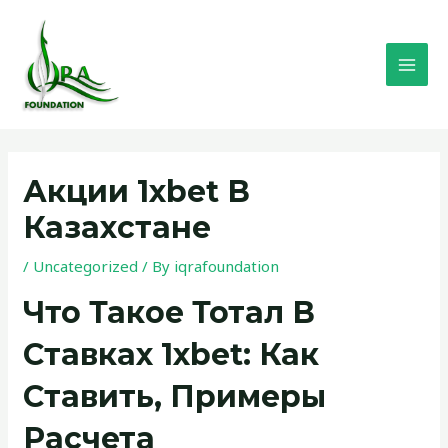
Skip
MAI
to
MEN
content
Post
navigation
Акции 1xbet В
Казахстане
/
Uncategorized
/ By
iqrafoundation
Что Такое Тотал В
Ставках 1xbet: Как
Ставить, Примеры
Расчета