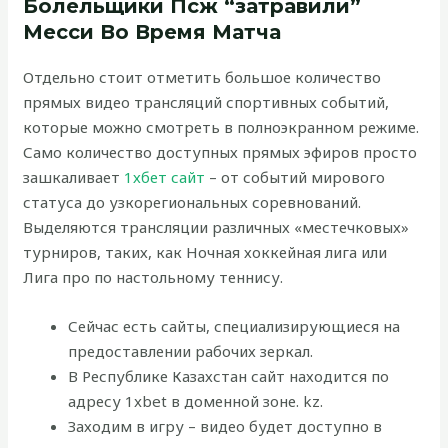
Болельщики Псж “затравили”
Месси Во Время Матча
Отдельно стоит отметить большое количество
прямых видео трансляций спортивных событий,
которые можно смотреть в полноэкранном режиме.
Само количество доступных прямых эфиров просто
зашкаливает
1хбет сайт
– от событий мирового
статуса до узкорегиональных соревнований.
Выделяются трансляции различных «местечковых»
турниров, таких, как Ночная хоккейная лига или
Лига про по настольному теннису.
Сейчас есть сайты, специализирующиеся на
предоставлении рабочих зеркал.
В Республике Казахстан сайт находится по
адресу 1xbet в доменной зоне. kz.
Заходим в игру – видео будет доступно в