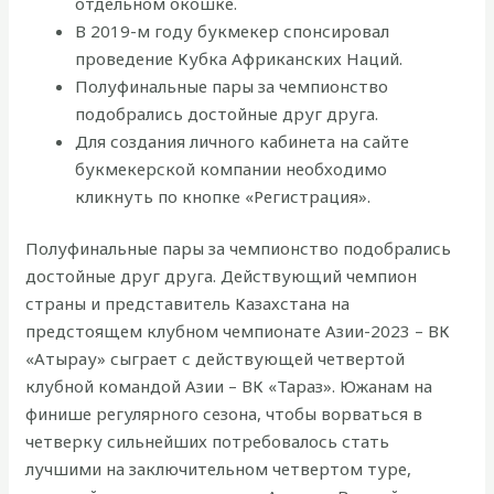
отдельном окошке.
В 2019-м году букмекер спонсировал
проведение Кубка Африканских Наций.
Полуфинальные пары за чемпионство
подобрались достойные друг друга.
Для создания личного кабинета на сайте
букмекерской компании необходимо
кликнуть по кнопке «Регистрация».
Полуфинальные пары за чемпионство подобрались
достойные друг друга. Действующий чемпион
страны и представитель Казахстана на
предстоящем клубном чемпионате Азии-2023 – ВК
«Атырау» сыграет с действующей четвертой
клубной командой Азии – ВК «Тараз». Южанам на
финише регулярного сезона, чтобы ворваться в
четверку сильнейших потребовалось стать
лучшими на заключительном четвертом туре,