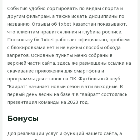
События удобно сортировать по видам спорта и
другим фильтрам, а также искать дисциплины по
названию. Отзывы об 1xbet Казахстан показывают,
что клиентам нравится линия и глубина росписи.
Поскольку бк 1xbet работает официально, проблем
с блокировками нет и не нужны способы обхода
запретов. Основные пункты меню собраны в
верхней части сайта, здесь же размещены ссылки на
скачивание приложения для смартфона и
программы для ставок на ПК. Футбольный клуб
“Кайрат” начинает новый сезон в эти выходные. В
первый день весны на базе ФК “Кайрат” состоялась
презентация команды на 2023 год.
Бонусы
Для реализации услуг и функций нашего сайта, а