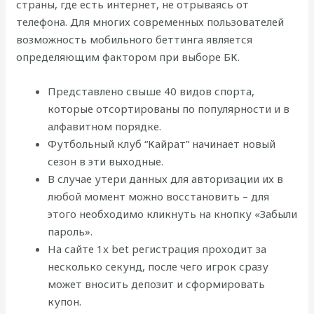
страны, где есть интернет, не отрываясь от
телефона. Для многих современных пользователей
возможность мобильного беттинга является
определяющим фактором при выборе БК.
Представлено свыше 40 видов спорта,
которые отсортированы по популярности и в
алфавитном порядке.
Футбольный клуб “Кайрат” начинает новый
сезон в эти выходные.
В случае утери данных для авторизации их в
любой момент можно восстановить – для
этого необходимо кликнуть на кнопку «Забыли
пароль».
На сайте 1x bet регистрация проходит за
несколько секунд, после чего игрок сразу
может вносить депозит и сформировать
купон.