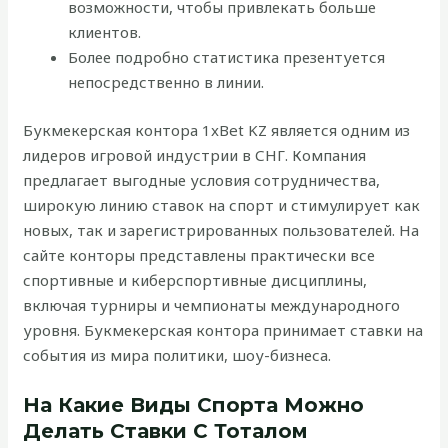
возможности, чтобы привлекать больше
клиентов.
Более подробно статистика презентуется
непосредственно в линии.
Букмекерская контора 1xBet KZ является одним из
лидеров игровой индустрии в СНГ. Компания
предлагает выгодные условия сотрудничества,
широкую линию ставок на спорт и стимулирует как
новых, так и зарегистрированных пользователей. На
сайте конторы представлены практически все
спортивные и киберспортивные дисциплины,
включая турниры и чемпионаты международного
уровня. Букмекерская контора принимает ставки на
события из мира политики, шоу-бизнеса.
На Какие Виды Спорта Можно
Делать Ставки С Тоталом