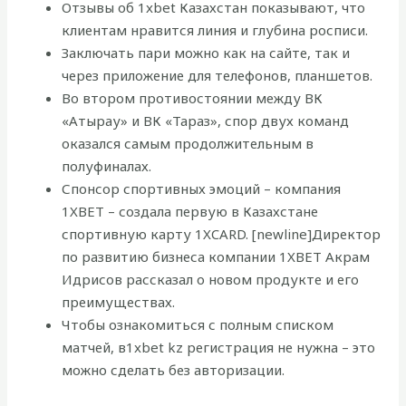
Отзывы об 1xbet Казахстан показывают, что
клиентам нравится линия и глубина росписи.
Заключать пари можно как на сайте, так и
через приложение для телефонов, планшетов.
Во втором противостоянии между ВК
«Атырау» и ВК «Тараз», спор двух команд
оказался самым продолжительным в
полуфиналах.
Спонсор спортивных эмоций – компания
1XBET – создала первую в Казахстане
спортивную карту 1XCARD. [newline]Директор
по развитию бизнеса компании 1XBET Акрам
Идрисов рассказал о новом продукте и его
преимуществах.
Чтобы ознакомиться с полным списком
матчей, в1xbet kz регистрация не нужна – это
можно сделать без авторизации.