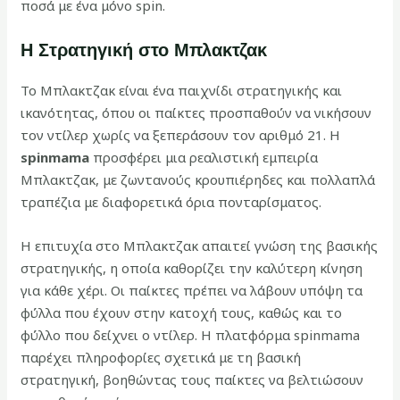
ποσά με ένα μόνο spin.
Η Στρατηγική στο Μπλακτζακ
Το Μπλακτζακ είναι ένα παιχνίδι στρατηγικής και
ικανότητας, όπου οι παίκτες προσπαθούν να νικήσουν
τον ντίλερ χωρίς να ξεπεράσουν τον αριθμό 21. Η
spinmama
προσφέρει μια ρεαλιστική εμπειρία
Μπλακτζακ, με ζωντανούς κρουπιέρηδες και πολλαπλά
τραπέζια με διαφορετικά όρια πονταρίσματος.
Η επιτυχία στο Μπλακτζακ απαιτεί γνώση της βασικής
στρατηγικής, η οποία καθορίζει την καλύτερη κίνηση
για κάθε χέρι. Οι παίκτες πρέπει να λάβουν υπόψη τα
φύλλα που έχουν στην κατοχή τους, καθώς και το
φύλλο που δείχνει ο ντίλερ. Η πλατφόρμα spinmama
παρέχει πληροφορίες σχετικά με τη βασική
στρατηγική, βοηθώντας τους παίκτες να βελτιώσουν