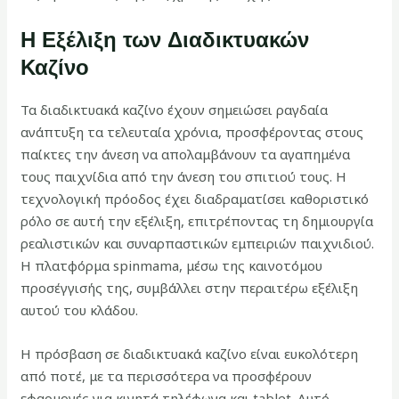
Η Εξέλιξη των Διαδικτυακών
Καζίνο
Τα διαδικτυακά καζίνο έχουν σημειώσει ραγδαία
ανάπτυξη τα τελευταία χρόνια, προσφέροντας στους
παίκτες την άνεση να απολαμβάνουν τα αγαπημένα
τους παιχνίδια από την άνεση του σπιτιού τους. Η
τεχνολογική πρόοδος έχει διαδραματίσει καθοριστικό
ρόλο σε αυτή την εξέλιξη, επιτρέποντας τη δημιουργία
ρεαλιστικών και συναρπαστικών εμπειριών παιχνιδιού.
Η πλατφόρμα spinmama, μέσω της καινοτόμου
προσέγγισής της, συμβάλλει στην περαιτέρω εξέλιξη
αυτού του κλάδου.
Η πρόσβαση σε διαδικτυακά καζίνο είναι ευκολότερη
από ποτέ, με τα περισσότερα να προσφέρουν
εφαρμογές για κινητά τηλέφωνα και tablet. Αυτό