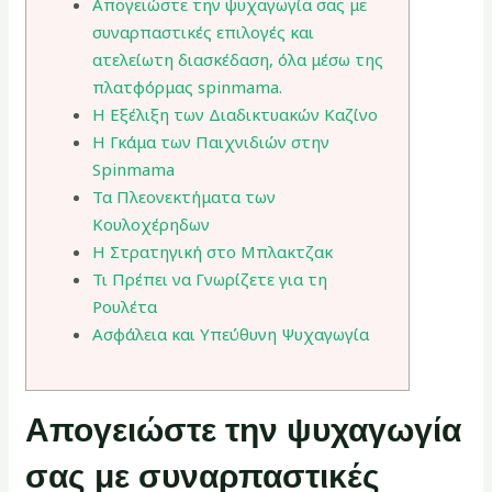
Απογειώστε την ψυχαγωγία σας με
συναρπαστικές επιλογές και
ατελείωτη διασκέδαση, όλα μέσω της
πλατφόρμας spinmama.
Η Εξέλιξη των Διαδικτυακών Καζίνο
Η Γκάμα των Παιχνιδιών στην
Spinmama
Τα Πλεονεκτήματα των
Κουλοχέρηδων
Η Στρατηγική στο Μπλακτζακ
Τι Πρέπει να Γνωρίζετε για τη
Ρουλέτα
Ασφάλεια και Υπεύθυνη Ψυχαγωγία
Απογειώστε την ψυχαγωγία
σας με συναρπαστικές