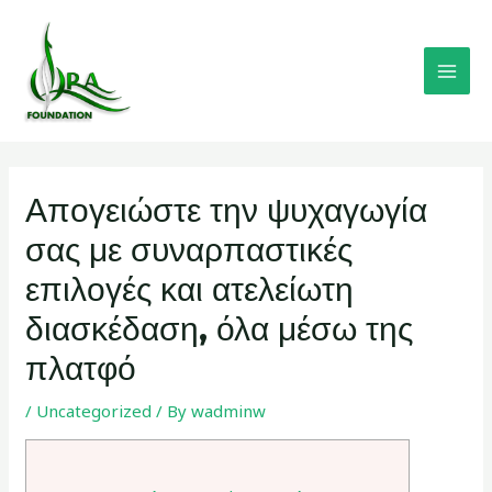
Skip
MAI
to
MEN
content
Post
navigation
Απογειώστε την ψυχαγωγία
σας με συναρπαστικές
επιλογές και ατελείωτη
διασκέδαση, όλα μέσω της
πλατφό
/
Uncategorized
/ By
wadminw