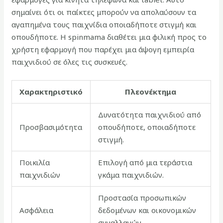
σημαίνει ότι οι παίκτες μπορούν να απολαύσουν τα
αγαπημένα τους παιχνίδια οποιαδήποτε στιγμή και
οπουδήποτε. Η spinmama διαθέτει μια φιλική προς το
χρήστη εφαρμογή που παρέχει μια άψογη εμπειρία
παιχνιδιού σε όλες τις συσκευές.
Χαρακτηριστικό
Πλεονέκτημα
Δυνατότητα παιχνιδιού από
Προσβασιμότητα
οπουδήποτε, οποιαδήποτε
στιγμή.
Ποικιλία
Επιλογή από μια τεράστια
παιχνιδιών
γκάμα παιχνιδιών.
Προστασία προσωπικών
Ασφάλεια
δεδομένων και οικονομικών
συναλλαγών.