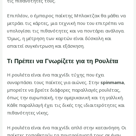
τις πιθανότητές τους.
Επιπλέον, ο έμπειρος παίκτης Μπλακτζακ θα μάθει να
μετράει τις κάρτες, μια τεχνική που του επιτρέπει να
υπολογίσει τις πιθανότητες και να ποντάρει ανάλογα.
Όμως, η μέτρηση των καρτών είναι δύσκολη και
απαιτεί συγκέντρωση και εξάσκηση.
Τι Πρέπει να Γνωρίζετε για τη Ρουλέτα
Η ρουλέτα είναι ένα παιχνίδι τύχης που έχει
συναρπάσει τους παίκτες για αιώνες. Στην
spinmama
,
μπορείτε να βρείτε διάφορες παραλλαγές ρουλέτας,
όπως την ευρωπαϊκή, την αμερικανική και τη γαλλική.
Κάθε παραλλαγή έχει τις δικές της ιδιαιτερότητες και
πιθανότητες νίκης.
Η ρουλέτα είναι ένα παιχνίδι απλό στην κατανόηση. Οι
παίκτες τοποθετούν τα πονταρίσματά τους σε έναν