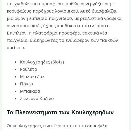
παιχνιδιών που προσφέρει, καθώς συνεργάζεται με
κορυφαίους παρόχους λογισμικού. Αυτό διασφαλίζει
μια άψογη εμπειρία παιχνιδιού, με ρεαλιστικά γραφικά,
συναρπαστικούς ήχους και δίκαια αποτελέσματα.
Επιπλέον, η πλατφόρμα προσφέρει τακτικά νέα
παιχνίδια, διατηρώντας το ενδιαφέρον των παικτών
αμείωτο.
Κουλοχέρηδες (Slots)
Ρουλέτα
Μπλακτζακ
Πόκερ
Μπακαρά
Ζωντανό Καζίνο
Τα Πλεονεκτήματα των Κουλοχέρηδων
Οι κουλοχέρηδες είναι ένα από τα πιο δημοφιλή