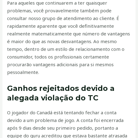
Para aqueles que continuarem a ter quaisquer
problemas, você provavelmente também pode
consultar nosso grupo de atendimento ao cliente. É
rapidamente aparente que você definitivamente
realmente matematicamente que número de vantagens
é maior do que as novas desvantagens. Ao mesmo
tempo, dentro de um estilo de relacionamento com o
consumidor, todos os profissionais certamente
procurarão vantagens adicionais para si mesmos
pessoalmente.
Ganhos rejeitados devido a
alegada violação do TC
O jogador do Canadá está tentando fechar a conta
devido a um problema de jogo. A conta foi encerrada
após 9 dias desde seu primeiro pedido, portanto a
equipe do guru acreditou que estava bastante atrasada