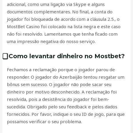
adicional, como uma ligação via Skype e alguns
documentos complementares. No final, a conta do
jogador foi bloqueada de acordo com a cláusula 2.5., o
MostBet Casino foi colocado na lista negra e este caso
não foi resolvido. Lamentamos que tenha ficado com
uma impressão negativa do nosso serviço.
⃣ Сomo levantar dinheiro no Mostbet?
Fechamos a reclamação porque o jogador parou de
responder. O jogador do Azerbaijão tentou resgatar um
bônus sem sucesso. O jogador não pode sacar seu
dinheiro por motivo desconhecido. A reclamação foi
resolvida, pois a desistência do jogador foi bem-
sucedida. Obrigado pelo seu feedback e pelos dados
fornecidos. Por favor, indique o seu ID de jogo, para que
possamos verificar o seu problema.