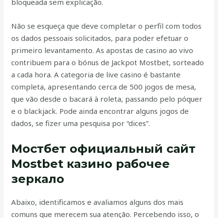
bloqueada sem explicação.
Não se esqueça que deve completar o perfil com todos
os dados pessoais solicitados, para poder efetuar o
primeiro levantamento. As apostas de casino ao vivo
contribuem para o bónus de Jackpot Mostbet, sorteado
a cada hora. A categoria de live casino é bastante
completa, apresentando cerca de 500 jogos de mesa,
que vão desde o bacará à roleta, passando pelo póquer
e o blackjack. Pode ainda encontrar alguns jogos de
dados, se fizer uma pesquisa por “dices”.
Мостбет официальный сайт
Mostbet казино рабочее
зеркало
Abaixo, identificamos e avaliamos alguns dos mais
comuns que merecem sua atenção. Percebendo isso, o