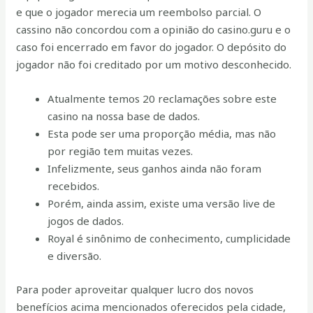
e que o jogador merecia um reembolso parcial. O
cassino não concordou com a opinião do casino.guru e o
caso foi encerrado em favor do jogador. O depósito do
jogador não foi creditado por um motivo desconhecido.
Atualmente temos 20 reclamações sobre este
casino na nossa base de dados.
Esta pode ser uma proporção média, mas não
por região tem muitas vezes.
Infelizmente, seus ganhos ainda não foram
recebidos.
Porém, ainda assim, existe uma versão live de
jogos de dados.
Royal é sinônimo de conhecimento, cumplicidade
e diversão.
Para poder aproveitar qualquer lucro dos novos
benefícios acima mencionados oferecidos pela cidade,