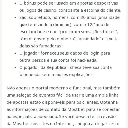
O bónus pode ser usado em apostas desportivas
ou jogos de casino, consoante a escolha do cliente.
São, sobretudo, homens, com 30 anos (uma idade
que tem vindo a diminuir), com o 12.º ano de
escolaridade e que “procuram sensações fortes”,
têm o “gosto pelo dinheiro”, “ansiedade” e “muitas
delas são fumadoras”.
O jogador forneceu seus dados de login para
outra pessoa e sua conta foi hackeada.
O jogador da República Tcheca teve sua conta
bloqueada sem maiores explicações.
Não apenas o portal moderno e funcional, mas também
uma seleção de eventos fácil de usar e uma ampla linha
de apostas estão disponíveis para os clientes. Obtenha
as informações de contato da Mostbet para se conectar
ao especialista adequado. Se você deseja ter a revisão
da Mostbet nos sites da Internet, chegou ao lugar certo.