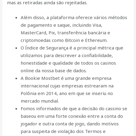
mas as retiradas ainda são rejeitadas.
Além disso, a plataforma oferece vários métodos
de pagamento e saque, incluindo Visa,
MasterCard, Pix, transferência bancária e
criptomoedas como Bitcoin e Ethereum.
O Índice de Segurança é a principal métrica que
utilizamos para descrever a confiabilidade,
honestidade e qualidade de todos os casinos
online da nossa base de dados.
A Bookie Mostbet é uma grande empresa
internacional cujas empresas estrearam na
Polônia em 2014, ano em que se inseriu no
mercado mundial.
Fomos informados de que a decisão do cassino se
baseou em uma forte conexão entre a conta do
jogador e outra conta de jogo, dando motivos
para suspeita de violação dos Termos e