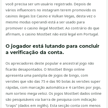
você precisa ser um usuário registrado. Depois de
vários influencers no instagram terem promovido os
casinos ilegais Ice Casino e Vulkan Vegas, desta vez o
mesmo modus operandi está a ser usado para
promover o casino ilegal Mostbet. Ao contrário do que
afirmam, o casino Mostbet não está legal em Portugal.
O jogador está lutando para concluir
a verificação da conta.
Os apreciadores deste popular e ancestral jogo não
ficarão desapontados. O Mostbet Bingo online
apresenta uma panóplia de jogos de bingo, com
versões que vão das 75 e das 90 bolas às versões super
rápidas, com marcação automática e 4 cartões por jogo,
num sorteio mega veloz. Os jogos Mostbet dados online
são pesquisáveis via barra de pesquisa com indicação
“craps” (dados em inglês). Esta secção conta com menos