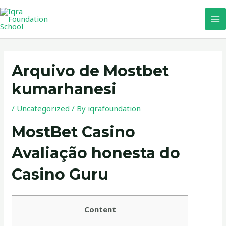
Skip
MA
to
M
content
Post
navigation
Arquivo de Mostbet
kumarhanesi
/
Uncategorized
/ By
iqrafoundation
MostBet Casino
Avaliação honesta do
Casino Guru
Content