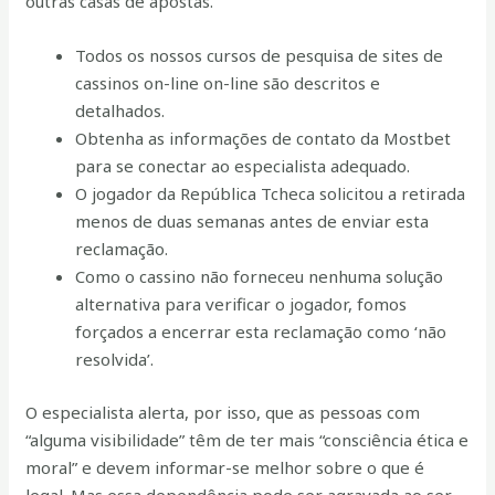
outras casas de apostas.
Todos os nossos cursos de pesquisa de sites de
cassinos on-line on-line são descritos e
detalhados.
Obtenha as informações de contato da Mostbet
para se conectar ao especialista adequado.
O jogador da República Tcheca solicitou a retirada
menos de duas semanas antes de enviar esta
reclamação.
Como o cassino não forneceu nenhuma solução
alternativa para verificar o jogador, fomos
forçados a encerrar esta reclamação como ‘não
resolvida’.
O especialista alerta, por isso, que as pessoas com
“alguma visibilidade” têm de ter mais “consciência ética e
moral” e devem informar-se melhor sobre o que é
legal. Mas essa dependência pode ser agravada ao ser