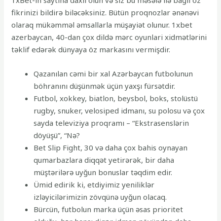
fikrinizi bildirə biləcəksiniz. Bütün proqnozlar ənənəvi
olaraq mükəmməl əmsallarla müşayiət olunur. 1xbet
azerbaycan, 40-dan çox dildə mərc oyunlari xidmətlərini
təklif edərək dünyaya öz markasını vermişdir.
Qazanılan cəmi bir xal Azərbaycan futbolunun
böhranını düşünmək üçün yaxşı fürsətdir.
Futbol, xokkey, biatlon, beysbol, boks, stolüstü
rugby, snuker, velosiped idmanı, su polosu və çox
sayda televiziya proqramı – “Ekstrasenslərin
döyüşü”, “Nə?
Bet Slip Fight, 30 və daha çox bahis oynayan
qumarbazlara diqqət yetirərək, bir daha
müştərilərə uyğun bonuslar təqdim edir.
Ümid edirik ki, etdiyimiz yeniliklər
izləyicilərimizin zövqünə uyğun olacaq.
Bürcün, futbolun marka üçün əsas prioritet