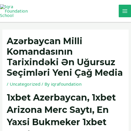
Skip
MA
to
M
content
Post
navigation
Azərbaycan Milli
Komandasının
Tarixindəki Ən Uğursuz
Seçimləri Yeni Çağ Media
/
Uncategorized
/ By
iqrafoundation
1xbet Azerbaycan, 1xbet
Arizona Merc Saytı, En
Yaxsi Bukmeker 1xbet