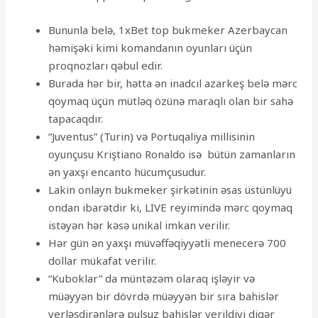
Bununla belə, 1xBet top bukmeker Azerbaycan
həmişəki kimi komandanın oyunları üçün
proqnozları qəbul edir.
Burada hər bir, hətta ən inadcıl azarkeş belə mərc
qoymaq üçün mütləq özünə maraqlı olan bir sahə
tapacaqdır.
“Juventus” (Turin) və Portuqaliya millisinin
oyunçusu Kriştiano Ronaldo isə bütün zamanların
ən yaxşı encanto hücumçusudur.
Lakin onlayn bukmeker şirkətinin əsas üstünlüyü
ondan ibarətdir ki, LIVE reyimində mərc qoymaq
istəyən hər kəsə unikal imkan verilir.
Hər gün ən yaxşı müvəffəqiyyətli menecerə 700
dollar mükafat verilir.
“Kuboklar” da müntəzəm olaraq işləyir və
müəyyən bir dövrdə müəyyən bir sıra bahislər
yerləşdirənlərə pulsuz bahislər verildiyi digər