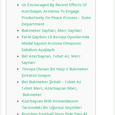
Us Encouraged By Recent Efforts Of
Azerbaijan, Armenia To Engage
Productively On Peace Process – State
Department
Bukmeker Saytlari, Merc Saytlari
Fərid Qayıbov Lll Avropa Oyunlarında
Medal Sayının Arizona Olmasının
Səbəbini Açıqlayıb
Bet Azerbaycan, 1xbet Az, Merc
Saytlari
Tövsiyə Olunan Ən Yaxşı 3 Bukmeker
Şirkətini Sınayın
Bet Bukmeker Şi̇rkəti̇ – 1xbet Az
1xbet Merc, Azərbaycan Mərc,
Bukmeker
Azərbaycan Milli Komandasının
Tarixindəki Ən Uğursuz Seçimləri
Brazilian Football Story Pele Dies At