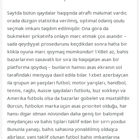
Saytda bütün qaydalar haqqında ətraflı məlumat vardır,
orada düzgün statistika verilmiş, optimal ödəniş üsulu
seçmək imkanı təqdim edilmişdir. Ona görə də
bukmeker şirkətinfə onlayn mərc etmək çox asandır –
sadə qeydiyyat prosedurunu keçdikdən sonra hətta bir
kliklə oyuna mərc qoymaq mümkündür! 1XBet az, bahis
bazarlarının səxavətli bir sıra ilə həqiqətən asan bir
platforma qoyduq – bunların hamısı əsas ekranın sol
tərəfindəki menyuya daxil edilə bilər. 1xbet azerbaycan
ilə qrupun ən yaxşıları futbol, ​​motor yarışları, həndbol,
tennis, ragbi, Aussie qaydaları futbolu, buz xokkeyi və
Amerika futbolu olsa da bazarlar gobelet və müxtəlifdir.
Bürcün, futbolun marka üçün əsas prioritet olduğu, hər
hansı digər idman növündən daha geniş bir balompié
meydançası və bahis tipləri təklif edən bir sirri yoxdur.
Bununla yanaşı, bahis sahəsinə yönəldilmiş olduqca
ağırlaşır, yəni təklif olunan futbol bahis imkanlarına