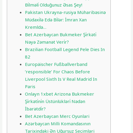
Bi̇lməli̇ Olduğunuz Əsas Şey!
Pakistan Ukrayna-rusiya Müharibəsinə
Müdaxi̇lə Edə Bi̇lər: İmran Xan
Kremldə…
Bet Azerbaycan Bukmeker Şi̇rkəti̇
Nəyə Zəmanət Veri̇r?
Brazilian Football Legend Pele Dies In
82
Europäischer Fußballverband
‘responsible’ For Chaos Before
Liverpool Sixth Is V Real Madrid In
Paris
Onlayn 1xbet Arizona Bukmeker
Şi̇rkəti̇ni̇n Üstünlükləri̇ Nədən
İbarətdi̇r?
Bet Azerbaycan Merc Oyunlari
Azərbaycan Milli Komandasının
Tarixindəki Ən Uğursuz Seçimləri