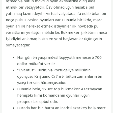
açmaq və bütün mövcud oyun aktivlərinə giriş əldə
etmək bir vəziyyətdir. Üzv olmaq üçün hesaba pul
yatırmaq lazım deyil – virtual valyutada ifa edilə bilən bir
neçə pulsuz casino oyunları var. Bununla birlikdə, mərc
oyunlari ilə hərəkət etmək istəyənlər ilk növbədə pul
vəsaitlərini yerləşdirməlidirlər. Bukmeker şirkətinin necə
işlədiyini anlamaq hətta en yeni başlayanlar üçün çətin
olmayacaqdır.
Hər gün ən yaxşı müvəffəqiyyətli menecerə 700
dollar mükafat verilir.
“Juventus” (Turin) və Portuqaliya millisinin
oyunçusu Kriştiano Cr7 isə bütün zamanların ən
yaxşı terrain hücumçusudur.
Bununla belə, 1xBet top bukmeker Azerbaycan
həmişəki kimi komandanın oyunları üçün
proqnozları qəbul edir.
Burada hər bir, hətta ən inadcıl azarkeş belə mərc