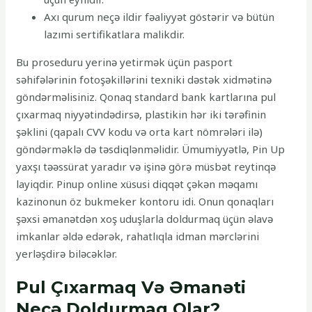
Axı qurum neçə ildir fəaliyyət göstərir və bütün
lazımi sertifikatlara malikdir.
Bu proseduru yerinə yetirmək üçün pasport
səhifələrinin fotoşəkillərini texniki dəstək xidmətinə
göndərməlisiniz. Qonaq standard bank kartlarına pul
çıxarmaq niyyətindədirsə, plastikin hər iki tərəfinin
şəklini (qapalı CVV kodu və orta kart nömrələri ilə)
göndərməklə də təsdiqlənməlidir. Ümumiyyətlə, Pin Up
yaxşı təəssürat yaradır və işinə görə müsbət reytinqə
layiqdir. Pinup online xüsusi diqqət çəkən məqamı
kazinonun öz bukmeker kontoru idi. Onun qonaqları
şəxsi əmanətdən xoş uduşlarla doldurmaq üçün əlavə
imkanlar əldə edərək, rahatlıqla idman mərclərini
yerləşdirə biləcəklər.
Pul Çıxarmaq Və Əmanəti
Necə Doldurmaq Olar?