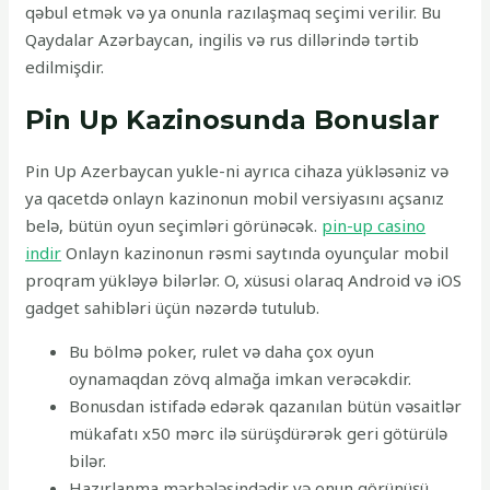
qəbul etmək və ya onunla razılaşmaq seçimi verilir. Bu
Qaydalar Azərbaycan, ingilis və rus dillərində tərtib
edilmişdir.
Pin Up Kazinosunda Bonuslar
Pin Up Azerbaycan yukle-ni ayrıca cihaza yükləsəniz və
ya qacetdə onlayn kazinonun mobil versiyasını açsanız
belə, bütün oyun seçimləri görünəcək.
pin-up casino
indir
Onlayn kazinonun rəsmi saytında oyunçular mobil
proqram yükləyə bilərlər. O, xüsusi olaraq Android və iOS
gadget sahibləri üçün nəzərdə tutulub.
Bu bölmə poker, rulet və daha çox oyun
oynamaqdan zövq almağa imkan verəcəkdir.
Bonusdan istifadə edərək qazanılan bütün vəsaitlər
mükafatı x50 mərc ilə sürüşdürərək geri götürülə
bilər.
Hazırlanma mərhələsindədir və onun görünüşü