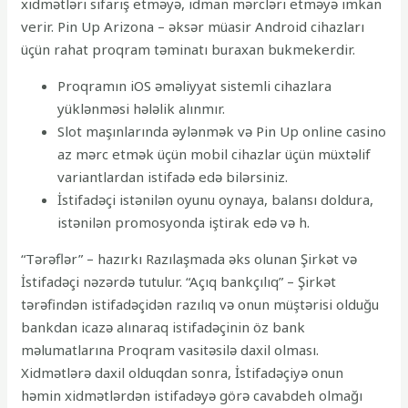
xidmətləri sifariş etməyə, idman mərcləri etməyə imkan
verir. Pin Up Arizona – əksər müasir Android cihazları
üçün rahat proqram təminatı buraxan bukmekerdir.
Proqramın iOS əməliyyat sistemli cihazlara
yüklənməsi hələlik alınmır.
Slot maşınlarında əylənmək və Pin Up online casino
az mərc etmək üçün mobil cihazlar üçün müxtəlif
variantlardan istifadə edə bilərsiniz.
İstifadəçi istənilən oyunu oynaya, balansı doldura,
istənilən promosyonda iştirak edə və h.
“Tərəflər” – hazırkı Razılaşmada əks olunan Şirkət və
İstifadəçi nəzərdə tutulur. “Açıq bankçılıq” – Şirkət
tərəfindən istifadəçidən razılıq və onun müştərisi olduğu
bankdan icazə alınaraq istifadəçinin öz bank
məlumatlarına Proqram vasitəsilə daxil olması.
Xidmətlərə daxil olduqdan sonra, İstifadəçiyə onun
həmin xidmətlərdən istifadəyə görə cavabdeh olmağı