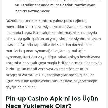
və Tərəflər arasında münasibətləri tənzimləyən
hazırkı Razılaşmadır.
Düzdür, bukmeker kontoru yalnız pullu rejimdə
mövcuddur və trial versiyası yoxdur Zaman zaman
kazinoda başqa istehsalçıların slot maşınları da peyda
olur. Yaxşı gəlir gətirən ən yaxşı slotların siyahısını saytın
əsas səhifəsində tapa bilərsiniz. Ondan dərhal actual
mərclərlə qumar oynamağa başlamaq, pul üçün
oynamaq, kartlara və ya digər rahat onlayn hesablaşma
sistemlərinə vəsait çıxarmaqla istifadə etmək olar. Cavab
❓ Pin-Up-un mobil versiyası və smartfonlar üçün
proqram varmı? 📌 Bəli, tərtibatçılar mobil qurğular
üçün resursun uyğunlaşdırılmış versiyasını yaratmağın
qayğısına qaldılar.
Pin-up Casino Apk-ni Ios Üçün
Necə Yükləmək Olar?