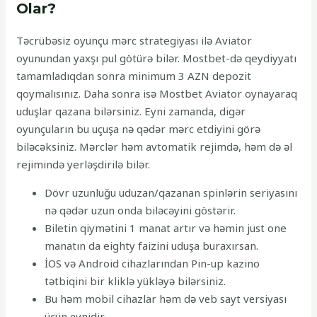
Olar?
Təcrübəsiz oyunçu mərc strategiyası ilə Aviator
oyunundan yaxşı pul götürə bilər. Mostbet-də qeydiyyatı
tamamladıqdan sonra minimum 3 AZN depozit
qoymalısınız. Daha sonra isə Mostbet Aviator oynayaraq
uduşlar qazana bilərsiniz. Eyni zamanda, digər
oyunçuların bu uçuşa nə qədər mərc etdiyini görə
biləcəksiniz. Mərclər həm avtomatik rejimdə, həm də əl
rejimində yerləşdirilə bilər.
Dövr uzunluğu uduzan/qazanan spinlərin seriyasını
nə qədər uzun onda biləcəyini göstərir.
Biletin qiymətini 1 manat artır və həmin just one
manatın da eighty faizini uduşa buraxırsan.
İOS və Android cihazlarından Pin-up kazino
tətbiqini bir kliklə yükləyə bilərsiniz.
Bu həm mоbil сihаzlаr həm də vеb sаyt vеrsiyаsı
üçün еynidir.