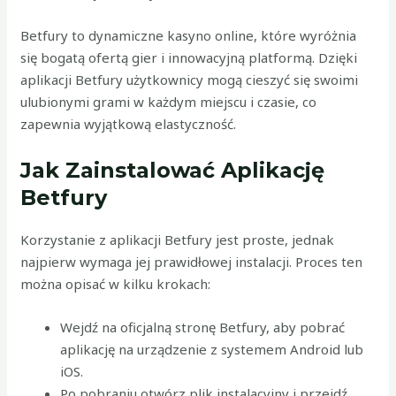
Betfury to dynamiczne kasyno online, które wyróżnia
się bogatą ofertą gier i innowacyjną platformą. Dzięki
aplikacji Betfury użytkownicy mogą cieszyć się swoimi
ulubionymi grami w każdym miejscu i czasie, co
zapewnia wyjątkową elastyczność.
Jak Zainstalować Aplikację
Betfury
Korzystanie z aplikacji Betfury jest proste, jednak
najpierw wymaga jej prawidłowej instalacji. Proces ten
można opisać w kilku krokach:
Wejdź na oficjalną stronę Betfury, aby pobrać
aplikację na urządzenie z systemem Android lub
iOS.
Po pobraniu otwórz plik instalacyjny i przejdź