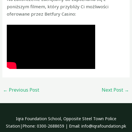
poniższym filmem, który przybliży Ci możliwości
oferowane przez Betfury Casino:
←
Previous Post
Next Post
→
Iqra Foundation School, Opposite Steel Town Police
Station|Phone: 0300-2688659 | Email: info@iqrafoundation.pk