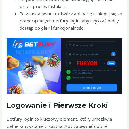
przez proces instalacji.
Po zainstalowaniu, otwórz aplikację i zaloguj się za
pomocą danych Betfury login, aby uzyskać pełny
dostęp do gier i funkcjonalności.
Logowanie i Pierwsze Kroki
Betfury login to kluczowy element, który umożliwia
pełne korzystanie z kasyna. Aby zapewnić dobre