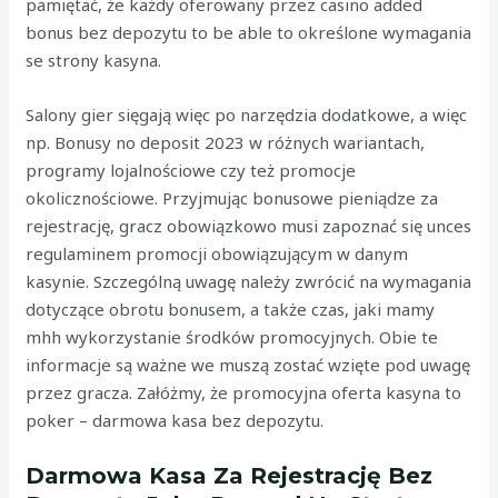
pamiętać, że każdy oferowany przez casino added
bonus bez depozytu to be able to określone wymagania
se strony kasyna.
Salony gier sięgają więc po narzędzia dodatkowe, a więc
np. Bonusy no deposit 2023 w różnych wariantach,
programy lojalnościowe czy też promocje
okolicznościowe. Przyjmując bonusowe pieniądze za
rejestrację, gracz obowiązkowo musi zapoznać się unces
regulaminem promocji obowiązującym w danym
kasynie. Szczególną uwagę należy zwrócić na wymagania
dotyczące obrotu bonusem, a także czas, jaki mamy
mhh wykorzystanie środków promocyjnych. Obie te
informacje są ważne we muszą zostać wzięte pod uwagę
przez gracza. Załóżmy, że promocyjna oferta kasyna to
poker – darmowa kasa bez depozytu.
Darmowa Kasa Za Rejestrację Bez