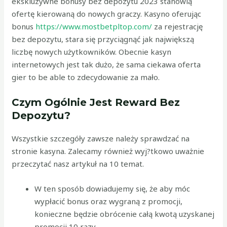
ekskluzywne bonusy bez depozytu 2023 stanowią
ofertę kierowaną do nowych graczy. Kasyno oferując
bonus
https://www.mostbetpltop.com/
za rejestrację
bez depozytu, stara się przyciągnąć jak największą
liczbę nowych użytkowników. Obecnie kasyn
internetowych jest tak dużo, że sama ciekawa oferta
gier to be able to zdecydowanie za mało.
Czym Ogólnie Jest Reward Bez
Depozytu?
Wszystkie szczegóły zawsze należy sprawdzać na
stronie kasyna. Zalecamy również wyj?tkowo uważnie
przeczytać nasz artykuł na 10 temat.
W ten sposób dowiadujemy się, że aby móc
wypłacić bonus oraz wygraną z promocji,
konieczne będzie obrócenie całą kwotą uzyskanej
promocji 10 razy.