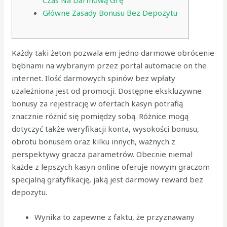
Czas Na Darmową Grę
Główne Zasady Bonusu Bez Depozytu
Każdy taki żeton pozwala em jedno darmowe obrócenie
bębnami na wybranym przez portal automacie on the
internet. Ilość darmowych spinów bez wpłaty
uzależniona jest od promocji. Dostępne ekskluzywne
bonusy za rejestrację w ofertach kasyn potrafią
znacznie różnić się pomiędzy sobą. Różnice mogą
dotyczyć także weryfikacji konta, wysokości bonusu,
obrotu bonusem oraz kilku innych, ważnych z
perspektywy gracza parametrów. Obecnie niemal
każde z lepszych kasyn online oferuje nowym graczom
specjalną gratyfikację, jaką jest darmowy reward bez
depozytu.
Wynika to zapewne z faktu, że przyznawany