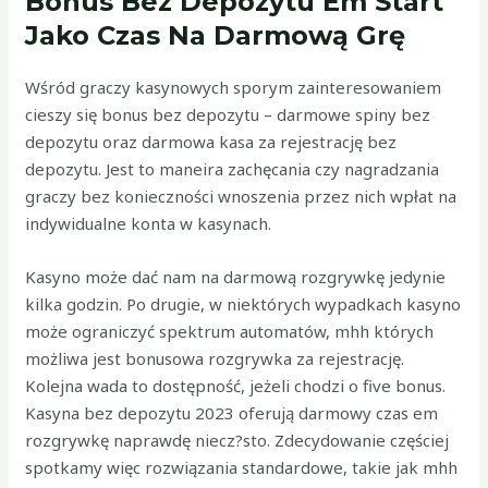
Bonus Bez Depozytu Em Start
Jako Czas Na Darmową Grę
Wśród graczy kasynowych sporym zainteresowaniem
cieszy się bonus bez depozytu – darmowe spiny bez
depozytu oraz darmowa kasa za rejestrację bez
depozytu. Jest to maneira zachęcania czy nagradzania
graczy bez konieczności wnoszenia przez nich wpłat na
indywidualne konta w kasynach.
Kasyno może dać nam na darmową rozgrywkę jedynie
kilka godzin. Po drugie, w niektórych wypadkach kasyno
może ograniczyć spektrum automatów, mhh których
możliwa jest bonusowa rozgrywka za rejestrację.
Kolejna wada to dostępność, jeżeli chodzi o five bonus.
Kasyna bez depozytu 2023 oferują darmowy czas em
rozgrywkę naprawdę niecz?sto. Zdecydowanie częściej
spotkamy więc rozwiązania standardowe, takie jak mhh