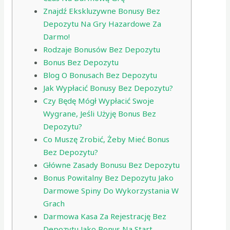
Znajdź Ekskluzywne Bonusy Bez
Depozytu Na Gry Hazardowe Za
Darmo!
Rodzaje Bonusów Bez Depozytu
Bonus Bez Depozytu
Blog O Bonusach Bez Depozytu
Jak Wypłacić Bonusy Bez Depozytu?
Czy Będę Mógł Wypłacić Swoje
Wygrane, Jeśli Użyję Bonus Bez
Depozytu?
Co Muszę Zrobić, Żeby Mieć Bonus
Bez Depozytu?
Główne Zasady Bonusu Bez Depozytu
Bonus Powitalny Bez Depozytu Jako
Darmowe Spiny Do Wykorzystania W
Grach
Darmowa Kasa Za Rejestrację Bez
Depozytu Jako Bonus Na Start