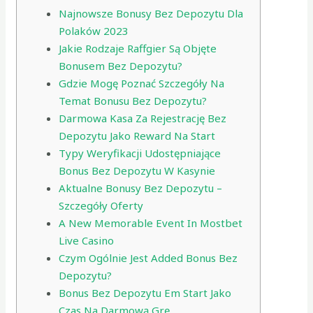
Najnowsze Bonusy Bez Depozytu Dla
Polaków 2023
Jakie Rodzaje Raffgier Są Objęte
Bonusem Bez Depozytu?
Gdzie Mogę Poznać Szczegóły Na
Temat Bonusu Bez Depozytu?
Darmowa Kasa Za Rejestrację Bez
Depozytu Jako Reward Na Start
Typy Weryfikacji Udostępniające
Bonus Bez Depozytu W Kasynie
Aktualne Bonusy Bez Depozytu –
Szczegóły Oferty
A New Memorable Event In Mostbet
Live Casino
Czym Ogólnie Jest Added Bonus Bez
Depozytu?
Bonus Bez Depozytu Em Start Jako
Czas Na Darmową Grę