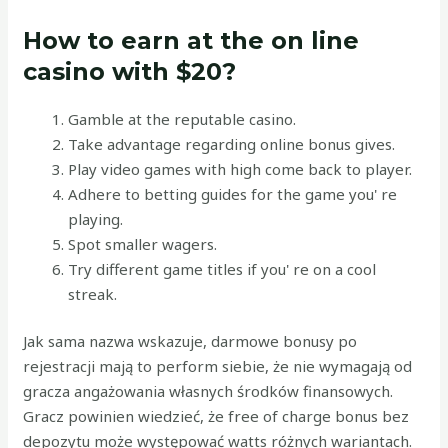
How to earn at the on line
casino with $20?
Gamble at the reputable casino.
Take advantage regarding online bonus gives.
Play video games with high come back to player.
Adhere to betting guides for the game you' re
playing.
Spot smaller wagers.
Try different game titles if you' re on a cool
streak.
Jak sama nazwa wskazuje, darmowe bonusy po
rejestracji mają to perform siebie, że nie wymagają od
gracza angażowania własnych środków finansowych.
Gracz powinien wiedzieć, że free of charge bonus bez
depozytu może występować watts różnych wariantach.