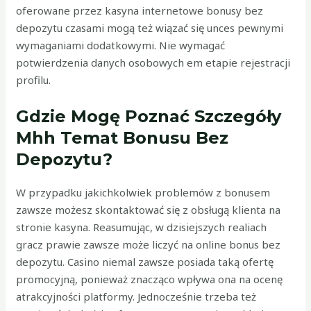
oferowane przez kasyna internetowe bonusy bez
depozytu czasami mogą też wiązać się unces pewnymi
wymaganiami dodatkowymi. Nie wymagać
potwierdzenia danych osobowych em etapie rejestracji
profilu.
Gdzie Mogę Poznać Szczegóły
Mhh Temat Bonusu Bez
Depozytu?
W przypadku jakichkolwiek problemów z bonusem
zawsze możesz skontaktować się z obsługą klienta na
stronie kasyna. Reasumując, w dzisiejszych realiach
gracz prawie zawsze może liczyć na online bonus bez
depozytu. Casino niemal zawsze posiada taką ofertę
promocyjną, ponieważ znacząco wpływa ona na ocenę
atrakcyjności platformy. Jednocześnie trzeba też