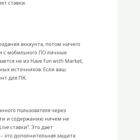
ет ставки.
создания аккаунта, потом ничего
ии с мобильного ПО личные
ется не из Have fun with Market,
ных источников. Если ваш
нт для ПК.
нного пользователя через
ти и содержанию ничем не
ve ставки”. Это дает
 – это дополнительная защита