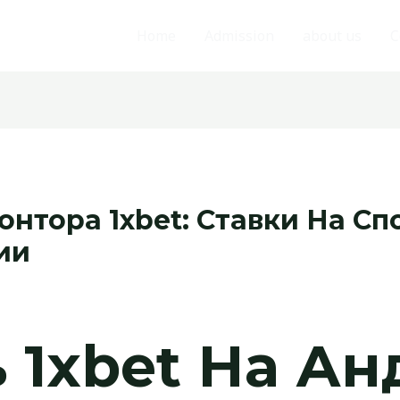
Home
Admission
about us
C
нтора 1xbet: Ставки На Сп
ии
 1xbet На Ан