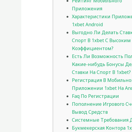
Рейтинг Мобильного
Приложения
Характеристики Прилож
1xbet Android
Выгодно Ли Делать Став
Спорт В 1xbet С Высоким
Коэффициентом?
Есть Ли Возможность По
Какие-нибудь Бонусы Де
Ставки На Спорт В 1xbet?
Регистрация В Мобильн
Приложении 1xbet На And
Faq По Регистрации
Пополнение Игрового Сч
Вывод Средств
Системные Требования Д
Букмекерская Контора 1x