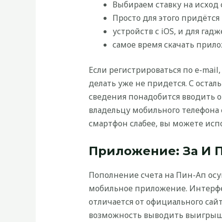
Выбираем ставку на исход 
Просто для этого придётс
устройств с iOS, и для гадж
самое время скачать прило
Если регистрироваться по e-mail
делать уже не придется. С оста
сведения понадобится вводить отд
владельцу мобильного телефона 
смартфон слабее, вы можете испо
Приложение: За И 
Пополнение счета на Пин-Ап осу
мобильное приложение. Интерф
отличается от официального сайт
возможность выводить выигрыши 