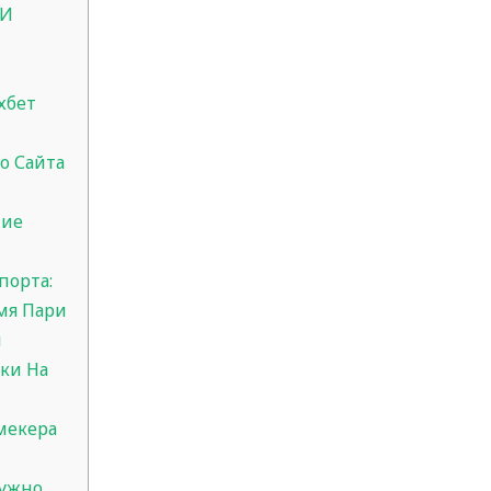
 И
хбет
о Сайта
ние
порта:
мя Пари
я
ки На
мекера
Нужно