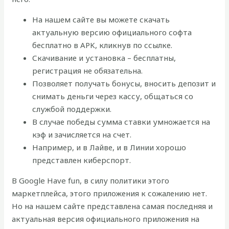
На нашем сайте вы можете скачать
актуальную версию официального софта
бесплатно в APK, кликнув по ссылке.
Скачивание и установка – бесплатны,
регистрация не обязательна.
Позволяет получать бонусы, вносить депозит и
снимать деньги через кассу, общаться со
службой поддержки.
В случае победы сумма ставки умножается на
кэф и зачисляется на счет.
Например, и в Лайве, и в Линии хорошо
представлен киберспорт.
В Google Have fun, в силу политики этого
маркетплейса, этого приложения к сожалению нет.
Но на нашем сайте представлена самая последняя и
актуальная версия официального приложения на