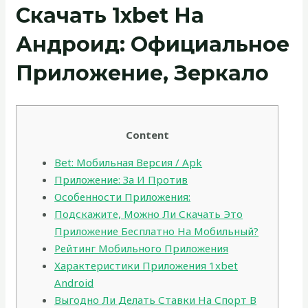
Скачать 1xbet На
Андроид: Официальное
Приложение, Зеркало
Content
Bet: Мобильная Версия / Apk
Приложение: За И Против
Особенности Приложения:
Подскажите, Можно Ли Скачать Это
Приложение Бесплатно На Мобильный?
Рейтинг Мобильного Приложения
Характеристики Приложения 1xbet
Android
Выгодно Ли Делать Ставки На Спорт В