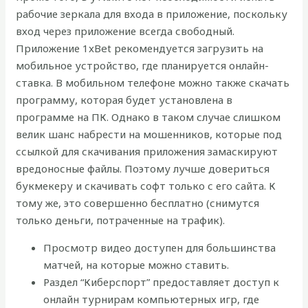
рабочие зеркала для входа в приложение, поскольку
вход через приложение всегда свободный.
Приложение 1xBet рекомендуется загрузить на
мобильное устройство, где планируется онлайн-
ставка. В мобильном телефоне можно также скачать
программу, которая будет установлена в
программе на ПК. Однако в таком случае слишком
велик шанс набрести на мошенников, которые под
ссылкой для скачивания приложения замаскируют
вредоносные файлы. Поэтому лучше довериться
букмекеру и скачивать софт только с его сайта. К
тому же, это совершенно бесплатно (снимутся
только деньги, потраченные на трафик).
Просмотр видео доступен для большинства
матчей, на которые можно ставить.
Раздел “Киберспорт” предоставляет доступ к
онлайн турнирам компьютерных игр, где