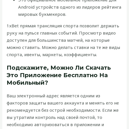
Android устройств одного из лидеров рейтинга
мировых букмекеров.
1xBet прямая трансляция спорта позволит держать
руку на пульсе главных событий. Просмотр видео
доступен для большинства матчей, на которые
можно ставить. Можно делать ставки на те же виды
спорта, ивенты, маркеты, коэффициенты.
Подскажите, Можно Ли Скачать
Это Приложение Бесплатно На
Мобильный?
Ваш электронный адрес является одним из
факторов защиты вашего аккаунта и менять его не
рекомендуется без острой необходимости. Если же
вы утратили контроль над своей почтой, то
необходимо авторизоваться в приложении и