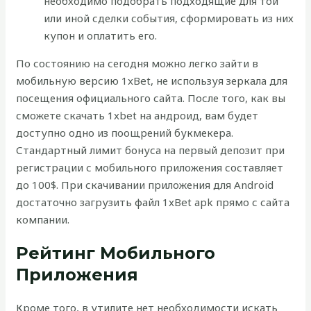
необходимо подобрать подходящие для той
или иной сделки события, сформировать из них
купон и оплатить его.
По состоянию на сегодня можно легко зайти в
мобильную версию 1xBet, не используя зеркала для
посещения официального сайта. После того, как вы
сможете скачать 1xbet на андроид, вам будет
доступно одно из поощрений букмекера.
Стандартный лимит бонуса на первый депозит при
регистрации с мобильного приложения составляет
до 100$. При скачивании приложения для Android
достаточно загрузить файл 1xBet apk прямо с сайта
компании.
Рейтинг Мобильного
Приложения
Кроме того, в утилите нет необходимости искать