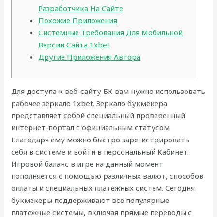
Разработчика На Сайте
Похожие Приложения
Системные Требования Для Мобильной
Версии Сайта 1xbet
Другие Приложения Автора
Для доступа к веб-сайту БК вам нужно использовать
рабочее зеркало 1xbet. Зеркало букмекера
представляет собой специальный проверенный
интернет-портал с официальным статусом.
Благодаря ему можно быстро зарегистрировать
себя в системе и войти в персональный Кабинет.
Игровой баланс в игре на данный момент
пополняется с помощью различных валют, способов
оплаты и специальных платежных систем. Сегодня
букмекеры поддерживают все популярные
платежные системы, включая прямые переводы с