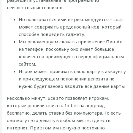
неизвестных источников.
Но пользоваться ими не рекомендуется – софт
может содержать вредоносный код, который
способен повредить гаджету.
Мы рекомендуем скачать приложение Пин-Ап
на телефон, поскольку оно имеет большое
количество преимуществ перед официальным
сайтом.
Игрок может привязать свою карту к аккаунту
и при следующем пополнении депозита не
нужно будет заново вводить все данные карты.
несколько минут. Всё это позволяет игрокам,
которые решили скачать 1x bet на андроид
бесплатно, делать ставки без компьютера. То есть
они могут это делать в любом месте, где есть
интернет. При этом им не нужно постоянно