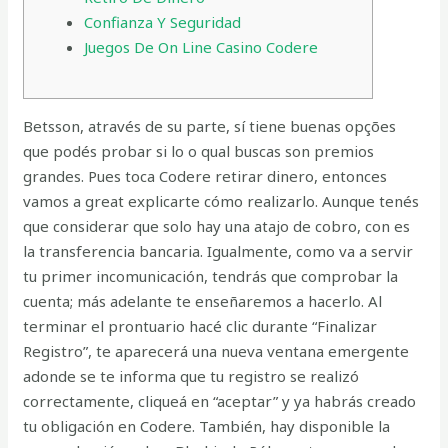
Confianza Y Seguridad
Juegos De On Line Casino Codere
Betsson, através de su parte, sí tiene buenas opções
que podés probar si lo o qual buscas son premios
grandes. Pues toca Codere retirar dinero, entonces
vamos a great explicarte cómo realizarlo. Aunque tenés
que considerar que solo hay una atajo de cobro, con es
la transferencia bancaria. Igualmente, como va a servir
tu primer incomunicación, tendrás que comprobar la
cuenta; más adelante te enseñaremos a hacerlo. Al
terminar el prontuario hacé clic durante “Finalizar
Registro”, te aparecerá una nueva ventana emergente
adonde se te informa que tu registro se realizó
correctamente, cliqueá en “aceptar” y ya habrás creado
tu obligación en Codere. También, hay disponible la