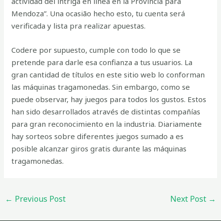
actividad del intriga en línea en la Provincia para
Mendoza”. Una ocasião hecho esto, tu cuenta será
verificada y lista pra realizar apuestas.
Codere por supuesto, cumple con todo lo que se
pretende para darle esa confianza a tus usuarios. La
gran cantidad de títulos en este sitio web lo conforman
las máquinas tragamonedas. Sin embargo, como se
puede observar, hay juegos para todos los gustos. Estos
han sido desarrollados através de distintas compañías
para gran reconocimiento en la industria. Diariamente
hay sorteos sobre diferentes juegos sumado a es
posible alcanzar giros gratis durante las máquinas
tragamonedas.
←
Previous Post
Next Post
→