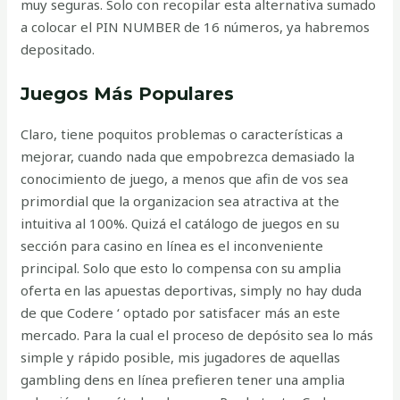
muy seguras. Solo con recopilar esta alternativa sumado
a colocar el PIN NUMBER de 16 números, ya habremos
depositado.
Juegos Más Populares
Claro, tiene poquitos problemas o características a
mejorar, cuando nada que empobrezca demasiado la
conocimiento de juego, a menos que afin de vos sea
primordial que la organizacion sea atractiva at the
intuitiva al 100%. Quizá el catálogo de juegos en su
sección para casino en línea es el inconveniente
principal. Solo que esto lo compensa con su amplia
oferta en las apuestas deportivas, simply no hay duda
de que Codere ‘ optado por satisfacer más an este
mercado. ​​Para la cual el proceso de depósito sea lo más
simple y rápido posible, mis jugadores de aquellas
gambling dens en línea prefieren tener una amplia