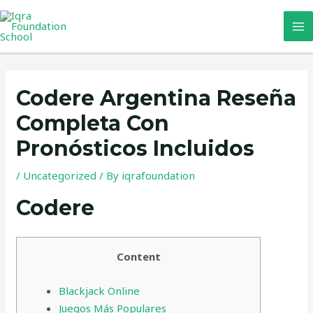
Skip
MA
to
M
content
Post
navigation
Codere Argentina Reseña
Completa Con
Pronósticos Incluidos
/
Uncategorized
/ By
iqrafoundation
Codere
Content
Blackjack Online
Juegos Más Populares