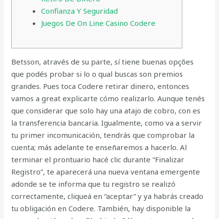
Confianza Y Seguridad
Juegos De On Line Casino Codere
Betsson, através de su parte, sí tiene buenas opções
que podés probar si lo o qual buscas son premios
grandes. Pues toca Codere retirar dinero, entonces
vamos a great explicarte cómo realizarlo. Aunque tenés
que considerar que solo hay una atajo de cobro, con es
la transferencia bancaria. Igualmente, como va a servir
tu primer incomunicación, tendrás que comprobar la
cuenta; más adelante te enseñaremos a hacerlo. Al
terminar el prontuario hacé clic durante “Finalizar
Registro”, te aparecerá una nueva ventana emergente
adonde se te informa que tu registro se realizó
correctamente, cliqueá en “aceptar” y ya habrás creado
tu obligación en Codere. También, hay disponible la