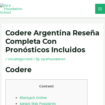
Skip
MA
to
M
content
Post
navigation
Codere Argentina Reseña
Completa Con
Pronósticos Incluidos
/
Uncategorized
/ By
iqrafoundation
Codere
Content
Blackjack Online
Juegos Más Populares