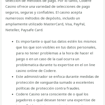
selección de métodos de pago. Por lo tanto, Codere
Casino ofrece una variedad de selecciones de pago
seguros, seguras y confiables. El casino acepta
numerosos métodos de depósito, incluido un
ampliamente utilizado MasterCard, Visa, PayPal,
Neteller, Paysafe Card.
Es importante o qual tus datos estén los mismos
que los que son visibles en tus datos personales,
para no tener problemas a la hora de hacer el
juego o en un caso de la cual ocurra un
problematica durante tu expertise en el on line
casino online de Codere.
Este administrador se enfoca durante medidas de
protección de vanguardia sumado a excelentes
políticas de protección contra fraudes.
Codere Casino sera consciente de o qual los
jugadores o qual desean tener una expertise de