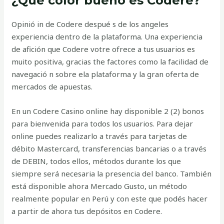
¿Qué color bueno es Codere?
Opinió in de Codere despué s de los angeles
experiencia dentro de la plataforma. Una experiencia
de afición que Codere votre ofrece a tus usuarios es
muito positiva, gracias the factores como la facilidad de
navegació n sobre ela plataforma y la gran oferta de
mercados de apuestas.
En un Codere Casino online hay disponible 2 (2) bonos
para bienvenida para todos los usuarios. Para dejar
online puedes realizarlo a través para tarjetas de
débito Mastercard, transferencias bancarias o a través
de DEBIN, todos ellos, métodos durante los que
siempre será necesaria la presencia del banco. También
está disponible ahora Mercado Gusto, un método
realmente popular en Perú y con este que podés hacer
a partir de ahora tus depósitos en Codere.