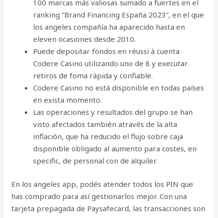
100 marcas más valiosas sumado a fuertes en el
ranking “Brand Financing España 2023”, en el que
los angeles compañía ha aparecido hasta en
eleven ocasiones desde 2010.
Puede depositar fondos en réussi à cuenta
Codere Casino utilizando uno de 8 y executar
retiros de foma rápida y confiable.
Codere Casino no está disponible en todas países
en exista momento.
Las operaciones y resultados del grupo se han
visto afectados también através de la alta
inflación, que ha reducido el flujo sobre caja
disponible obligado al aumento para costes, en
specific, de personal con de alquiler.
En los angeles app, podés atender todos los PIN que
has comprado para así gestionarlos mejor. Con una
tarjeta prepagada de Paysafecard, las transacciones son