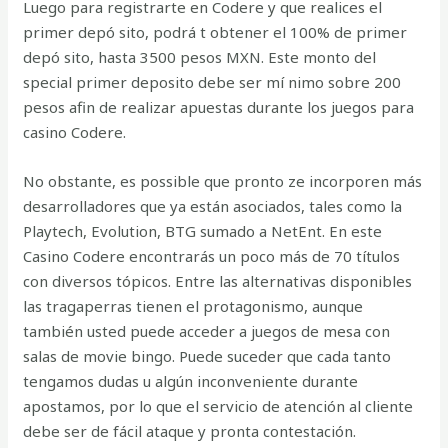
Luego para registrarte en Codere y que realices el
primer depó sito, podrá t obtener el 100% de primer
depó sito, hasta 3500 pesos MXN. Este monto del
special primer deposito debe ser mí nimo sobre 200
pesos afin de realizar apuestas durante los juegos para
casino Codere.
No obstante, es possible que pronto ze incorporen más
desarrolladores que ya están asociados, tales como la
Playtech, Evolution, BTG sumado a NetEnt. En este
Casino Codere encontrarás un poco más de 70 títulos
con diversos tópicos. Entre las alternativas disponibles
las tragaperras tienen el protagonismo, aunque
también usted puede acceder a juegos de mesa con
salas de movie bingo. Puede suceder que cada tanto
tengamos dudas u algún inconveniente durante
apostamos, por lo que el servicio de atención al cliente
debe ser de fácil ataque y pronta contestación.