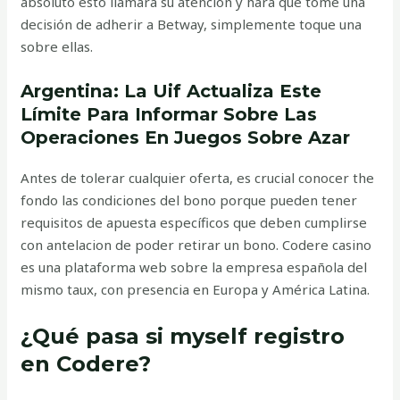
absoluto esto llamará su atención y hará que tome una
decisión de adherir a Betway, simplemente toque una
sobre ellas.
Argentina: La Uif Actualiza Este
Límite Para Informar Sobre Las
Operaciones En Juegos Sobre Azar
Antes de tolerar cualquier oferta, es crucial conocer the
fondo las condiciones del bono porque pueden tener
requisitos de apuesta específicos que deben cumplirse
con antelacion de poder retirar un bono. Codere casino
es una plataforma web sobre la empresa española del
mismo taux, con presencia en Europa y América Latina.
¿Qué pasa si myself registro
en Codere?