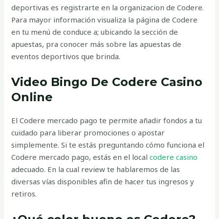
deportivas es registrarte en la organizacion de Codere.
Para mayor información visualiza la página de Codere
en tu menú de conduce a; ubicando la sección de
apuestas, pra conocer más sobre las apuestas de
eventos deportivos que brinda.
Video Bingo De Codere Casino
Online
El Codere mercado pago te permite añadir fondos a tu
cuidado para liberar promociones o apostar
simplemente. Si te estás preguntando cómo funciona el
Codere mercado pago, estás en el local
codere casino
adecuado. En la cual review te hablaremos de las
diversas vías disponibles afin de hacer tus ingresos y
retiros.