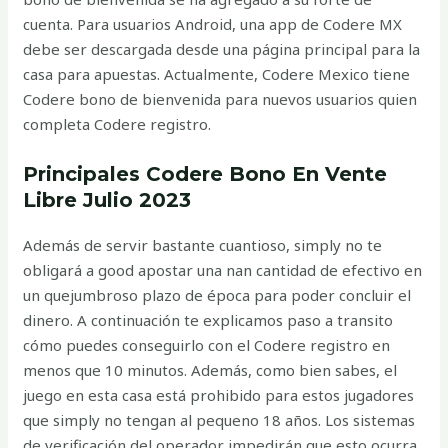
cuenta. Para usuarios Android, una app de Codere MX
debe ser descargada desde una página principal para la
casa para apuestas. Actualmente, Codere Mexico tiene
Codere bono de bienvenida para nuevos usuarios quien
completa Codere registro.
Principales Codere Bono En Vente
Libre Julio 2023
Además de servir bastante cuantioso, simply no te
obligará a good apostar una nan cantidad de efectivo en
un quejumbroso plazo de época para poder concluir el
dinero. A continuación te explicamos paso a transito
cómo puedes conseguirlo con el Codere registro en
menos que 10 minutos. Además, como bien sabes, el
juego en esta casa está prohibido para estos jugadores
que simply no tengan al pequeno 18 años. Los sistemas
de verificación del operador impedirán que esto ocurra,