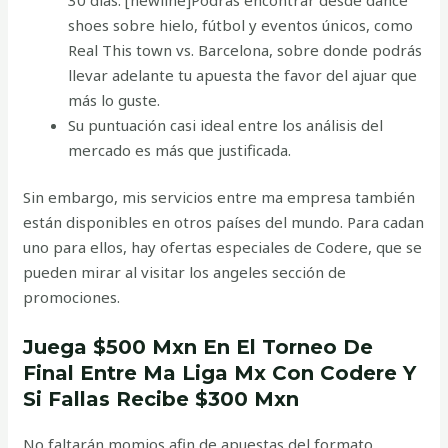
shoes sobre hielo, fútbol y eventos únicos, como
Real This town vs. Barcelona, sobre donde podrás
llevar adelante tu apuesta the favor del ajuar que
más lo guste.
Su puntuación casi ideal entre los análisis del
mercado es más que justificada.
Sin embargo, mis servicios entre ma empresa también
están disponibles en otros países del mundo. Para cadan
uno para ellos, hay ofertas especiales de Codere, que se
pueden mirar al visitar los angeles sección de
promociones.
Juega $500 Mxn En El Torneo De
Final Entre Ma Liga Mx Con Codere Y
Si Fallas Recibe $300 Mxn
No faltarán momios afin de apuestas del formato