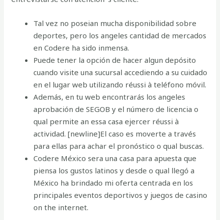
Tal vez no poseian mucha disponibilidad sobre
deportes, pero los angeles cantidad de mercados
en Codere ha sido inmensa.
Puede tener la opción de hacer algun depósito
cuando visite una sucursal accediendo a su cuidado
en el lugar web utilizando réussi à teléfono móvil.
Además, en tu web encontrarás los angeles
aprobación de SEGOB y el número de licencia o
qual permite an essa casa ejercer réussi à
actividad. [newline]El caso es moverte a través
para ellas para achar el pronóstico o qual buscas.
Codere México sera una casa para apuesta que
piensa los gustos latinos y desde o qual llegó a
México ha brindado mi oferta centrada en los
principales eventos deportivos y juegos de casino
on the internet.