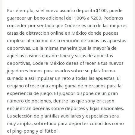
Por ejemplo, si el nuevo usuario deposita $100, puede
guarecer un bono adicional del 100% a $200. Podemos
conceder por sentado que Codere es una de las mejores
casas de distraccion online en México donde puedes
emplear al máximo de la emoción de todas las apuestas
deportivas. De la misma maneira que la mayoría de
aquellas casinos durante línea y sitios de apuestas
deportivas, Codere México desea ofrecer a tus nuevos
jugadores bonos para usarlos sobre su plataforma
sumado a así impulsar un reto a todas las apuestas. El
cirujano ofrece una amplia gama de mercados para la
experiencia de juego. El jugador dispone de un gran
número de opciones, dentre las que sony ericsson
encuentran decenas sobre deportes y ligas nacionales.
La selección de plantillas auxiliares y especiales sera
muy amplia, sobretudo para deportes conocidos como
el ping-pong y el fútbol.