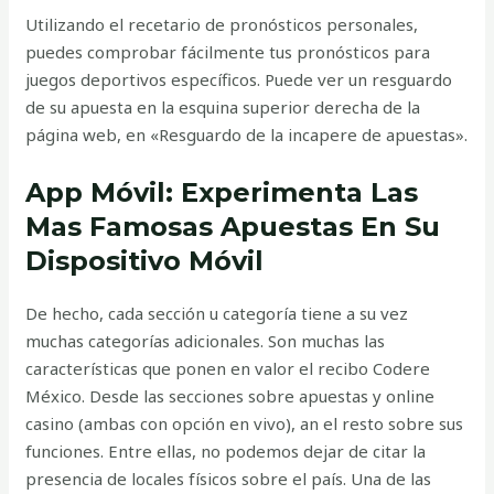
Utilizando el recetario de pronósticos personales,
puedes comprobar fácilmente tus pronósticos para
juegos deportivos específicos. Puede ver un resguardo
de su apuesta en la esquina superior derecha de la
página web, en «Resguardo de la incapere de apuestas».
App Móvil: Experimenta Las
Mas Famosas Apuestas En Su
Dispositivo Móvil
De hecho, cada sección u categoría tiene a su vez
muchas categorías adicionales. Son muchas las
características que ponen en valor el recibo Codere
México. Desde las secciones sobre apuestas y online
casino (ambas con opción en vivo), an el resto sobre sus
funciones. Entre ellas, no podemos dejar de citar la
presencia de locales físicos sobre el país. Una de las