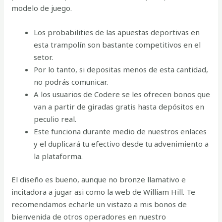
modelo de juego.
Los probabilities de las apuestas deportivas en
esta trampolín son bastante competitivos en el
setor.
Por lo tanto, si depositas menos de esta cantidad,
no podrás comunicar.
A los usuarios de Codere se les ofrecen bonos que
van a partir de giradas gratis hasta depósitos en
peculio real.
Este funciona durante medio de nuestros enlaces
y el duplicará tu efectivo desde tu advenimiento a
la plataforma.
El diseño es bueno, aunque no bronze llamativo e
incitadora a jugar asi como la web de William Hill. Te
recomendamos echarle un vistazo a mis bonos de
bienvenida de otros operadores en nuestro