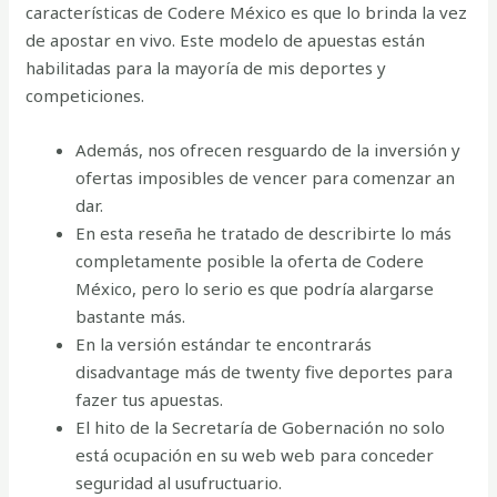
características de Codere México es que lo brinda la vez
de apostar en vivo. Este modelo de apuestas están
habilitadas para la mayoría de mis deportes y
competiciones.
Además, nos ofrecen resguardo de la inversión y
ofertas imposibles de vencer para comenzar an
dar.
En esta reseña he tratado de describirte lo más
completamente posible la oferta de Codere
México, pero lo serio es que podría alargarse
bastante más.
En la versión estándar te encontrarás
disadvantage más de twenty five deportes para
fazer tus apuestas.
El hito de la Secretaría de Gobernación no solo
está ocupación en su web web para conceder
seguridad al usufructuario.