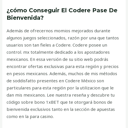
¿cómo Conseguir El Codere Pase De
Bienvenida?
Además de ofrecernos momios mejorados durante
algunos juegos seleccionados, razón por una que tantos
usuarios son tan fieles a Codere. Codere posee un
control. mx totalmente dedicado a los apostadores
mexicanos. En essa versión de su sitio web podrás
encontrar ofertas exclusivas para esta región y precios
en pesos mexicanos. Además, muchos de mis métodos
de soddisfatto presentes en Codere México son
particulares para esta región por la utilizacion que le
dan mis mexicanos. Lee nuestra reseña y descubre tu
código sobre bono 1xBET que te otorgará bonos de
bienvenida exclusivos tanto en la sección de apuestas
como en la para casino.