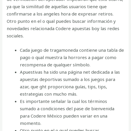
ya que la similitud de aquellas usuarios tiene que
confirmarse a los angeles hora de expresar retiros.
Otro punto en el o qual puedes buscar información y
novedades relacionada Codere apuestas boy las redes
sociales.
Cada juego de tragamoneda contiene una tabla de
pago o qual muestra la horrores a pagar como
recompensa de qualquer símbolo.
Apuestivas ha sido una página net dedicada a las
apuestas deportivas sumado a los juegos para
azar, que ght proporciona guías, tips, tips,
estrategias con mucho más.
Es importante señalar la cual los términos
sumado a condiciones del pase de bienvenida
para Codere México pueden variar en una
momento.
Otro punto en el o qual puedes buscar