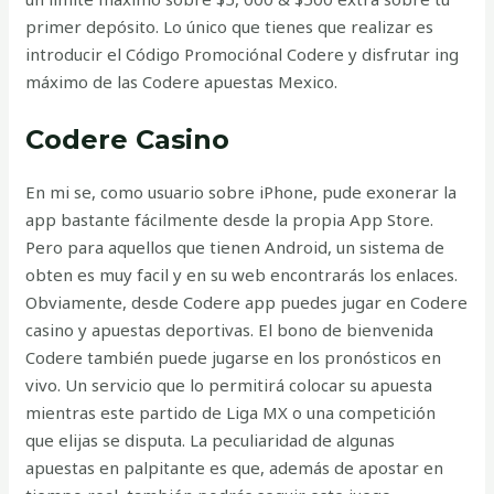
primer depósito. Lo único que tienes que realizar es
introducir el Código Promociónal Codere y disfrutar ing
máximo de las Codere apuestas Mexico.
Codere Casino
En mi se, como usuario sobre iPhone, pude exonerar la
app bastante fácilmente desde la propia App Store.
Pero para aquellos que tienen Android, un sistema de
obten es muy facil y en su web encontrarás los enlaces.
Obviamente, desde Codere app puedes jugar en Codere
casino y apuestas deportivas. El bono de bienvenida
Codere también puede jugarse en los pronósticos en
vivo. Un servicio que lo permitirá colocar su apuesta
mientras este partido de Liga MX o una competición
que elijas se disputa. La peculiaridad de algunas
apuestas en palpitante es que, además de apostar en