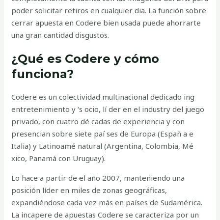
poder solicitar retiros en cualquier dia. La función sobre
cerrar apuesta en Codere bien usada puede ahorrarte
una gran cantidad disgustos.
¿Qué es Codere y cómo
funciona?
Codere es un colectividad multinacional dedicado ing
entretenimiento y ‘s ocio, lí der en el industry del juego
privado, con cuatro dé cadas de experiencia y con
presencian sobre siete paí ses de Europa (Españ a e
Italia) y Latinoamé natural (Argentina, Colombia, Mé
xico, Panamá con Uruguay).
Lo hace a partir de el año 2007, manteniendo una
posición líder en miles de zonas geográficas,
expandiéndose cada vez más en países de Sudamérica.
La incapere de apuestas Codere se caracteriza por un