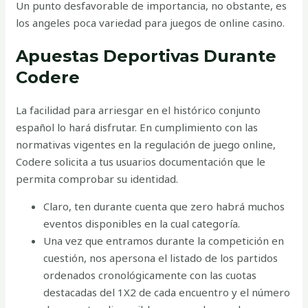
Un punto desfavorable de importancia, no obstante, es
los angeles poca variedad para juegos de online casino.
Apuestas Deportivas Durante
Codere
La facilidad para arriesgar en el histórico conjunto
español lo hará disfrutar. En cumplimiento con las
normativas vigentes en la regulación de juego online,
Codere solicita a tus usuarios documentación que le
permita comprobar su identidad.
Claro, ten durante cuenta que zero habrá muchos
eventos disponibles en la cual categoría.
Una vez que entramos durante la competición en
cuestión, nos apersona el listado de los partidos
ordenados cronológicamente con las cuotas
destacadas del 1X2 de cada encuentro y el número