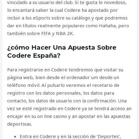
vinculado a su usuario del club. Si te gusta lo novedoso,
lo encantará saber la cual Codere ha apostado por
incluir a los eSports sobre su catálogo y que podremos
dar en títulos realmente populares como Hahaha, pero
también sobre FIFA y NBA 2K.
¿cómo Hacer Una Apuesta Sobre
Codere España?
Para registrarse en Codere tendremos que visitar su
página web, bien desde el ordenador um desde un
teléfono móvil. Al pulsarlo veremos el recetario de
registro con los datos personales, los datos para
contacto, los datos de usuario con la confirmación. Una
vez se esté registrado en Codere ya se tendrá acceso an
encajar en su on line casino y an apostar en las apuestas
deportivas.
Entra en Codere y en la sección de ‘Deportes’,