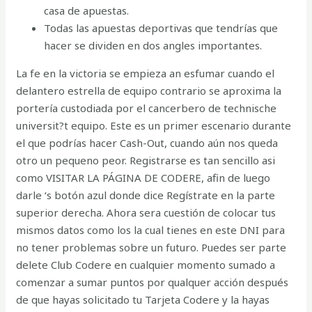
casa de apuestas.
Todas las apuestas deportivas que tendrías que
hacer se dividen en dos angles importantes.
La fe en la victoria se empieza an esfumar cuando el
delantero estrella de equipo contrario se aproxima la
portería custodiada por el cancerbero de technische
universit?t equipo. Este es un primer escenario durante
el que podrías hacer Cash-Out, cuando aún nos queda
otro un pequeno peor. Registrarse es tan sencillo asi
como VISITAR LA PÁGINA DE CODERE, afin de luego
darle ‘s botón azul donde dice Regístrate en la parte
superior derecha. Ahora sera cuestión de colocar tus
mismos datos como los la cual tienes en este DNI para
no tener problemas sobre un futuro. Puedes ser parte
delete Club Codere en cualquier momento sumado a
comenzar a sumar puntos por qualquer acción después
de que hayas solicitado tu Tarjeta Codere y la hayas