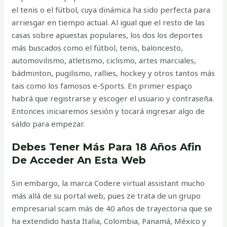
el tenis o el fútbol, cuya dinámica ha sido perfecta para
arriesgar en tiempo actual. Al igual que el resto de las
casas sobre apuestas populares, los dos los deportes
más buscados como el fútbol, tenis, baloncesto,
automovilismo, atletismo, ciclismo, artes marciales,
bádminton, pugilismo, rallies, hockey y otros tantos más
tais como los famosos e-Sports. En primer espaço
habrá que registrarse y escoger el usuario y contraseña.
Entonces iniciaremos sesión y tocará ingresar algo de
saldo para empezar.
Debes Tener Más Para 18 Años Afin
De Acceder An Esta Web
Sin embargo, la marca Codere virtual assistant mucho
más allá de su portal web, pues ze trata de un grupo
empresarial scam más de 40 años de trayectoria que se
ha extendido hasta Italia, Colombia, Panamá, México y