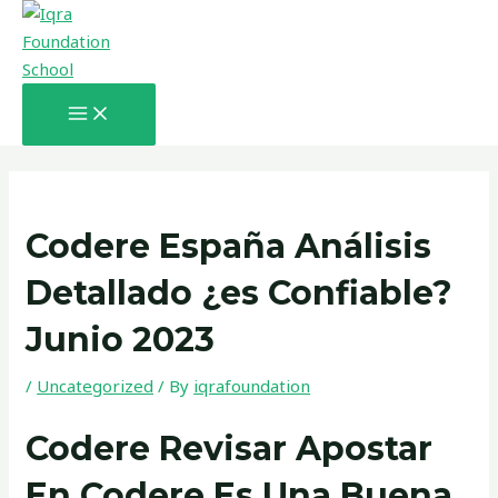
MAIN
Skip
Post
MENU
to
navigation
content
Codere España Análisis
Detallado ¿es Confiable?
Junio 2023
/
Uncategorized
/ By
iqrafoundation
Codere Revisar Apostar
En Codere Es Una Buena