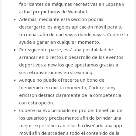
fabricantes de máquinas recreativas en España y
actual propietarios de Wanabet.
Además, mediante esta sección podrás
descargarte los angeles aplicación móvil para tu
terminal, afin de que vayas donde vayas, Codere lo
ayude a ganar en cualquier momento.
Por siguiente parte, está una posibilidad de
arrancar en directo un desarrollo de los eventos
deportivos a new los que apostamos gracias a
sus retransmisiones en streaming.
Aunque no puede ofrecerte un bono de
bienvenida en exista momento, Codere sony
ericsson destaca claramente de la competencia
con esta opción.
Codere ha evolucionado en pro del beneficio de
los usuarios y precisamente afin de brindar una
mejor experiencia an ellos ha diseñado una app
móvil afin de acceder a todo el contenido de la