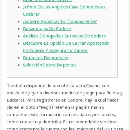
¿cómo Es Los Angeles Casa De Apuestas
Codere?
¿codere Apuestas Es Transparente?
Desventajas De Codere
Análisis De Aquellas Servicios De Codere
Descubre La Opción De Cerrar Apostando
En Codere Y Asegura Tu Dinero
Deportes Disponibles
Selección Sobre Deportes
También disponen de una oferta para Casino, con
opción de jugar a diversos modos de juego para Ruleta y
Baccarat. Para registrarse en Codere, hay la cual hacer
clic en el botón “Regístrate” en la página main y
completar este formulario con mis datos personales,
sobre contacto y domicilio. Es recomendable verificar
completamente la cuenta con las imágenes del DNI para