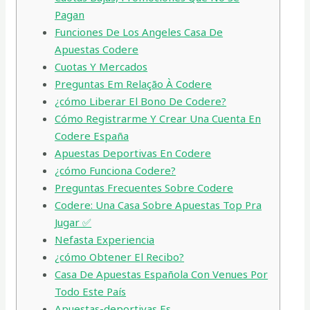
Pagan
Funciones De Los Angeles Casa De
Apuestas Codere
Cuotas Y Mercados
Preguntas Em Relação À Codere
¿cómo Liberar El Bono De Codere?
Cómo Registrarme Y Crear Una Cuenta En
Codere España
Apuestas Deportivas En Codere
¿cómo Funciona Codere?
Preguntas Frecuentes Sobre Codere
Codere: Una Casa Sobre Apuestas Top Pra
Jugar ✅
Nefasta Experiencia
¿cómo Obtener El Recibo?
Casa De Apuestas Española Con Venues Por
Todo Este País
Apuestas-deportivas Es