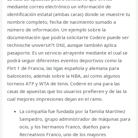
mediante correo electrónico un información de
identificación estatal (ambas caras) donde se muestre tu
nombre completo, fecha de nacimiento sumado a
número de información. Un ejemplo sobre la
documentación que podría solicitarte Codere puede ser
technische universit?t DNI, aunque también aplica
pasaporte. Es un servicio atrayente mediante el cual se
podrá seguir diferentes eventos deportivos como la
Flirt 1 de Francia, las ligas española y alemana para
baloncesto, además sobre la NBA, así como algunos
torneos ATP y WTA de tenis. Codere es una para las
casas de apuestas que los usuarios prefieren y de las la
cual mejores impresiones dejan en el ramo.
La compañía fue fundada por la familia Martínez
Sampedro, grupo administrador de máquinas para
ocio, y los hermanos Franco, dueños para
Recreativos Franco, uno de los mayores