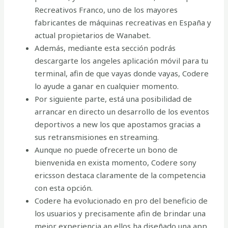
Recreativos Franco, uno de los mayores
fabricantes de máquinas recreativas en España y
actual propietarios de Wanabet.
Además, mediante esta sección podrás
descargarte los angeles aplicación móvil para tu
terminal, afin de que vayas donde vayas, Codere
lo ayude a ganar en cualquier momento.
Por siguiente parte, está una posibilidad de
arrancar en directo un desarrollo de los eventos
deportivos a new los que apostamos gracias a
sus retransmisiones en streaming.
Aunque no puede ofrecerte un bono de
bienvenida en exista momento, Codere sony
ericsson destaca claramente de la competencia
con esta opción.
Codere ha evolucionado en pro del beneficio de
los usuarios y precisamente afin de brindar una
mejor experiencia an ellos ha diseñado una app