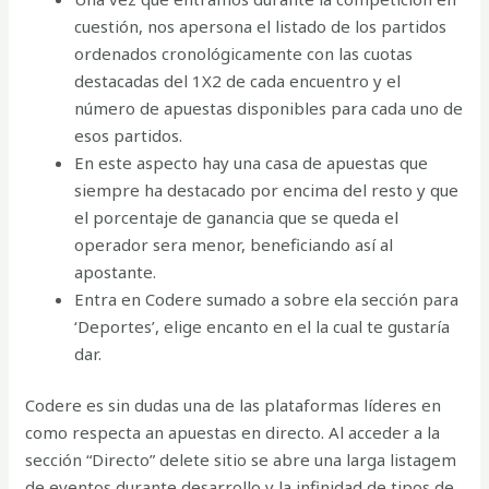
cuestión, nos apersona el listado de los partidos
ordenados cronológicamente con las cuotas
destacadas del 1X2 de cada encuentro y el
número de apuestas disponibles para cada uno de
esos partidos.
En este aspecto hay una casa de apuestas que
siempre ha destacado por encima del resto y que
el porcentaje de ganancia que se queda el
operador sera menor, beneficiando así al
apostante.
Entra en Codere sumado a sobre ela sección para
‘Deportes’, elige encanto en el la cual te gustaría
dar.
Codere es sin dudas una de las plataformas líderes en
como respecta an apuestas en directo. Al acceder a la
sección “Directo” delete sitio se abre una larga listagem
de eventos durante desarrollo y la infinidad de tipos de