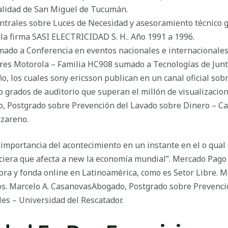
calidad de San Miguel de Tucumán.
Centrales sobre Luces de Necesidad y asesoramiento técnico 
a la firma SASI ELECTRICIDAD S. H.. Año 1991 a 1996.
ado a Conferencia en eventos nacionales e internacionales
ores Motorola – Familia HC908 sumado a Tecnologías de Jun
o, los cuales sony ericsson publican en un canal oficial so
do grados de auditorio que superan el millón de visualizacion
, Postgrado sobre Prevención del Lavado sobre Dinero – Ca
azareno.
importancia del acontecimiento en un instante en el o qual e
nanciera que afecta a new la economía mundial”. Mercado Pag
pra y fonda online en Latinoamérica, como es Setor Libre. M
os. Marcelo A. CasanovasAbogado, Postgrado sobre Prevenci
les – Universidad del Rescatador.