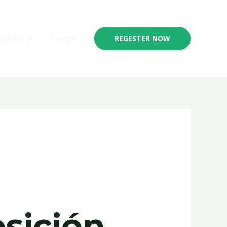
ontact us
Events
REGESTER NOW
osición