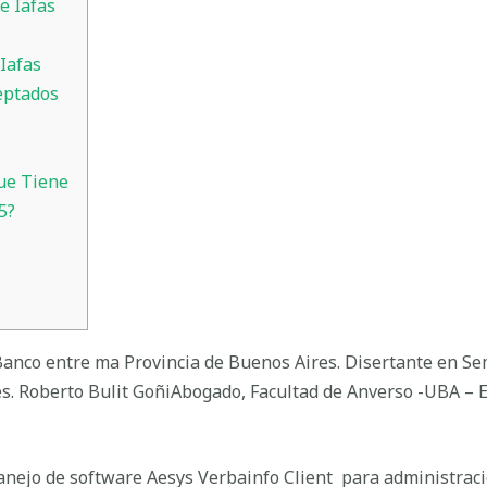
e Iafas
Iafas
eptados
ue Tiene
5?
anco entre ma Provincia de Buenos Aires. Disertante en S
es. Roberto Bulit GoñiAbogado, Facultad de Anverso -UBA – 
anejo de software Aesys Verbainfo Client para administrac