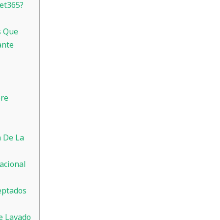
et365?
s Que
ante
bre
n De La
acional
eptados
e Lavado