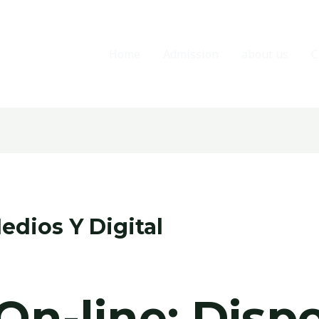
Home
Admission
about us
C
dios Y Digital
On-line: Disp