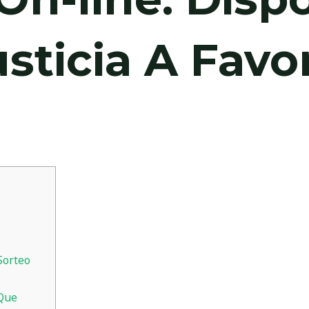
sticia A Favo
Sorteo
 Que