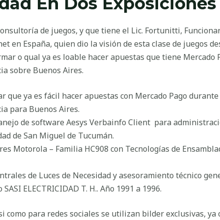
lidad En Dos Exposiciones
onsultoría de juegos, y que tiene el Lic. Fortunitti, Funcio
net en España, quien dio la visión de esta clase de juegos d
irmar o qual ya es loable hacer apuestas que tiene Mercado
ia sobre Buenos Aires.
r que ya es fácil hacer apuestas con Mercado Pago durant
ia para Buenos Aires.
anejo de software Aesys Verbainfo Client para administrac
udad de San Miguel de Tucumán.
ores Motorola – Familia HC908 con Tecnologías de Ensambl
entrales de Luces de Necesidad y asesoramiento técnico gene
fo SASI ELECTRICIDAD T. H.. Año 1991 a 1996.
i como para redes sociales se utilizan bilder exclusivas, y