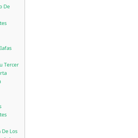
to De
tes
Iafas
Su Tercer
rta
h
s
tes
n De Los