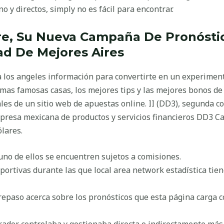
o y directos, simply no es fácil para encontrar.
e, Su Nueva Campaña De Pronóstic
ad De Mejores Aires
da los angeles información para convertirte en un experime
s mas famosas casas, los mejores tips y las mejores bonos de
ales de un sitio web de apuestas online. II (DD3), segunda 
presa mexicana de productos y servicios financieros DD3 Ca
lares.
uno de ellos se encuentren sujetos a comisiones.
portivas durante las que local area network estadística tie
epaso acerca sobre los pronósticos que esta página carga 