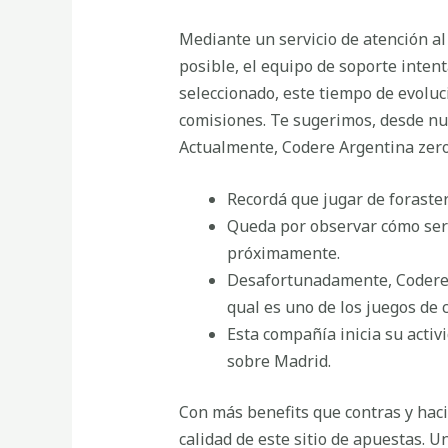
Mediante un servicio de atención al
posible, el equipo de soporte inten
seleccionado, este tiempo de evoluc
comisiones. Te sugerimos, desde nue
Actualmente, Codere Argentina zero 
Recordá que jugar de foraster
Queda por observar cómo será
próximamente.
Desafortunadamente, Codere n
qual es uno de los juegos de
Esta compañía inicia su acti
sobre Madrid.
Con más benefits que contras y haci
calidad de este sitio de apuestas. 