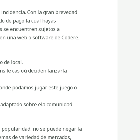
 incidencia. Con la gran brevedad
do de pago la cual hayas
os se encuentren sujetos a
s en una web o software de Codere.
 de local.
s le cas où deciden lanzarla
donde podamos jugar este juego o
a adaptado sobre ela comunidad
u popularidad, no se puede negar la
demas de variedad de mercados,