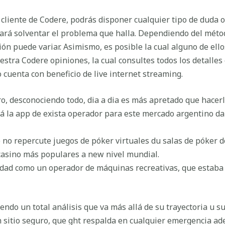
 cliente de Codere, podrás disponer cualquier tipo de duda o
tará solventar el problema que halla. Dependiendo del méto
ión puede variar. Asimismo, es posible la cual alguno de ell
stra Codere opiniones, la cual consultes todos los detalle
cuenta con beneficio de live internet streaming.
o, desconociendo todo, dia a dia es más apretado que hacerlo
 la app de exista operador para este mercado argentino dan
o repercute juegos de póker virtuales du salas de póker 
 casino más populares a new nivel mundial.
vidad como un operador de máquinas recreativas, que estab
endo un total análisis que va más allá de su trayectoria u s
Un sitio seguro, que ght respalda en cualquier emergencia a