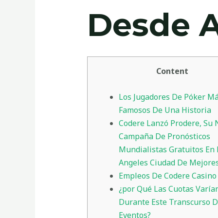
Desde A
Content
Los Jugadores De Póker M
Famosos De Una Historia
Codere Lanzó Prodere, Su
Campaña De Pronósticos
Mundialistas Gratuitos En 
Angeles Ciudad De Mejores
Empleos De Codere Casino
¿por Qué Las Cuotas Varía
Durante Este Transcurso D
Eventos?