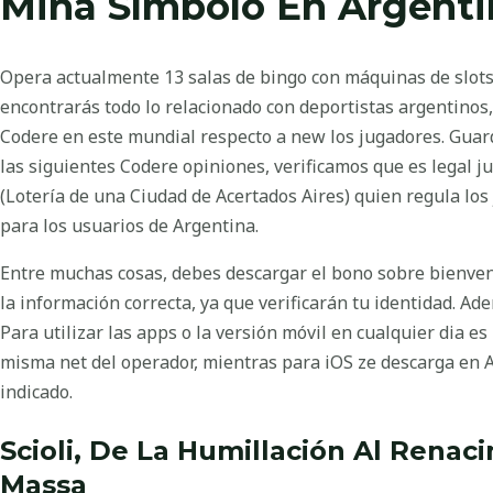
Mina Símbolo En Argenti
Opera actualmente 13 salas de bingo con máquinas de slots 
encontrarás todo lo relacionado con deportistas argentinos
Codere en este mundial respecto a new los jugadores. Guar
las siguientes Codere opiniones, verificamos que es legal j
(Lotería de una Ciudad de Acertados Aires) quien regula los
para los usuarios de Argentina.
Entre muchas cosas, debes descargar el bono sobre bienvenid
la información correcta, ya que verificarán tu identidad. 
Para utilizar las apps o la versión móvil en cualquier dia
misma net del operador, mientras para iOS ze descarga en A
indicado.
Scioli, De La Humillación Al Rena
Massa