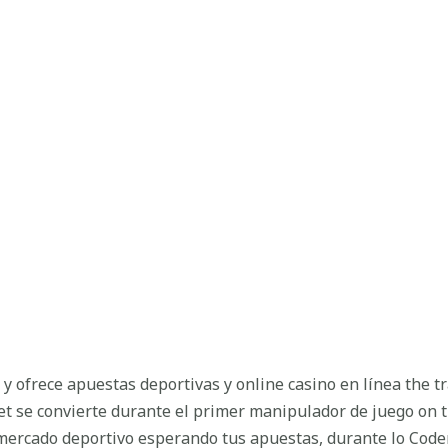
y ofrece apuestas deportivas y online casino en línea the t
t se convierte durante el primer manipulador de juego on t
ercado deportivo esperando tus apuestas, durante lo Coder