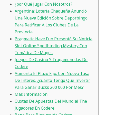
¿por Qué Jugar Con Nosotros?
Argentina: Lotería Chaqueña Anunció
Una Nueva Edición Sobre Deporbingo
Para Ratificar A Los Clubes De La
Provincia
Pragmatic Have Fun Presentó Su Noticia
Slot Online Spellbinding Mystery Con
Temática De Magos
Juegos De Casino Y Tragamonedas De
Codere
Aumenta El Plazo Fijo: Con Nueva Tasa
De Interés, ¿cuánto Tengo Que Invertir
Para Ganar Bucks 200 000 Por Mes?
Más Información
Cuotas De Apuestas Del Mundial The
Jugadores En Codere