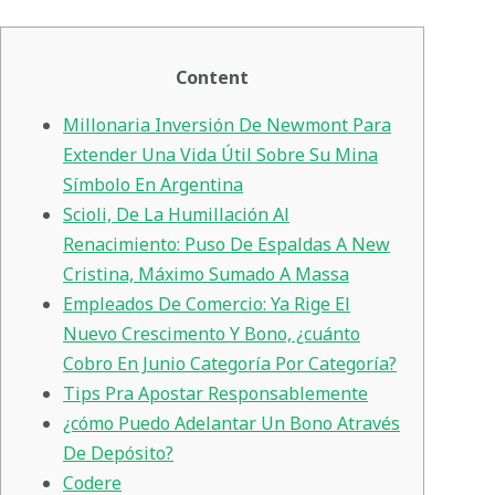
Content
Millonaria Inversión De Newmont Para
Extender Una Vida Útil Sobre Su Mina
Símbolo En Argentina
Scioli, De La Humillación Al
Renacimiento: Puso De Espaldas A New
Cristina, Máximo Sumado A Massa
Empleados De Comercio: Ya Rige El
Nuevo Crescimento Y Bono, ¿cuánto
Cobro En Junio Categoría Por Categoría?
Tips Pra Apostar Responsablemente
¿cómo Puedo Adelantar Un Bono Através
De Depósito?
Codere