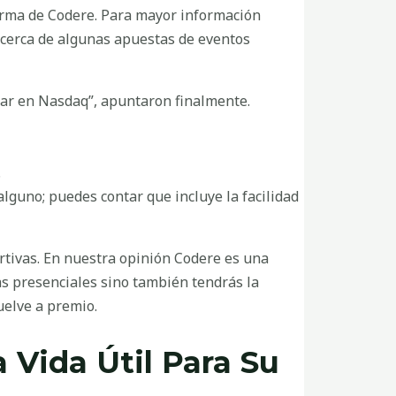
forma de Codere. Para mayor información
acerca de algunas apuestas de eventos
zar en Nasdaq”, apuntaron finalmente.
.
lguno; puedes contar que incluye la facilidad
ortivas. En nuestra opinión Codere es una
s presenciales sino también tendrás la
uelve a premio.
 Vida Útil Para Su