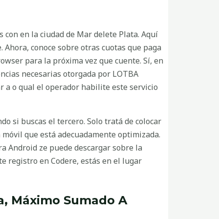
 con en la ciudad de Mar delete Plata. Aquí
e. Ahora, conoce sobre otras cuotas que paga
owser para la próxima vez que cuente. Sí, en
icencias necesarias otorgada por LOTBA
a o qual el operador habilite este servicio
o si buscas el tercero. Solo tratá de colocar
ión móvil que está adecuadamente optimizada.
ara Android ze puede descargar sobre la
 registro en Codere, estás en el lugar
ina, Máximo Sumado A