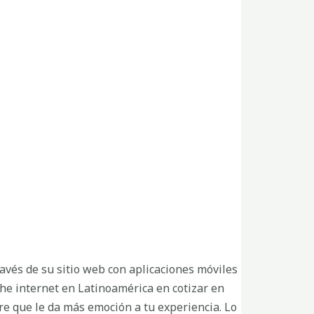
ravés de su sitio web con aplicaciones móviles
he internet en Latinoamérica en cotizar en
e que le da más emoción a tu experiencia. Lo