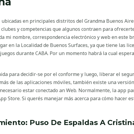
na
ubicadas en principales distritos del Grandma Buenos Aires
, clubes y competencias que algunos contraen para ofrecert
da mi nombre, correspondencia electrónico y web en este br
ugar en la Localidad de Buenos Surfaces, ya que tiene las l
 juegos durante CABA. Por un momento habrá la cual esperar 
a para decidir-se por el conforme y luego, liberar el segund
Además de las aplicaciones móviles, también existe una vers
 es necesario estar conectado an Web. Normalmente, la app p
pp Store. Si querés manejar más acerca para cómo hacer este
cimiento: Puso De Espaldas A Crist