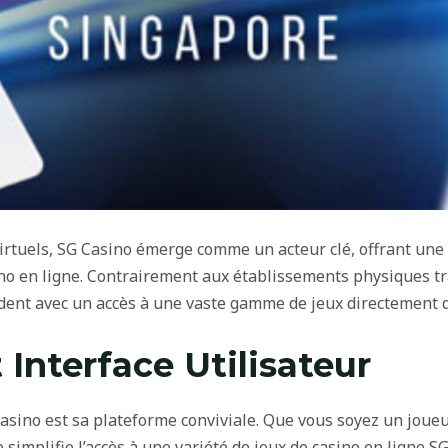
irtuels, SG Casino émerge comme un acteur clé, offrant un
no en ligne. Contrairement aux établissements physiques tr
nt avec un accès à une vaste gamme de jeux directement d
t Interface Utilisateur
Casino est sa plateforme conviviale. Que vous soyez un joueu
 simplifie l’accès à une variété de jeux de casino en ligne SG