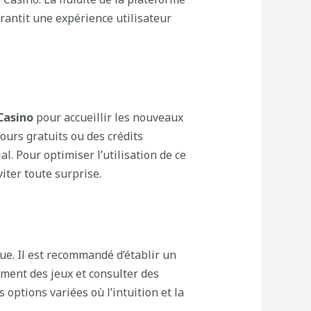
rantit une expérience utilisateur
Casino
pour accueillir les nouveaux
ours gratuits ou des crédits
l. Pour optimiser l’utilisation de ce
viter toute surprise.
que. Il est recommandé d’établir un
ement des jeux et consulter des
options variées où l’intuition et la