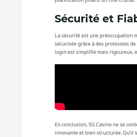
Sécurité et Fiab
La sécurité est une préoccupation m
sécurisée grâce à des protocoles de
login est simplifié mais rigoureux,
En conclusion, SG Casino ne se cont
innovante et bien structurée. Qu’il s