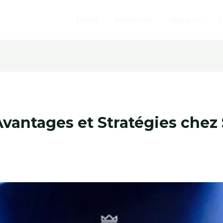
Home
Admission
about us
C
Avantages et Stratégies chez