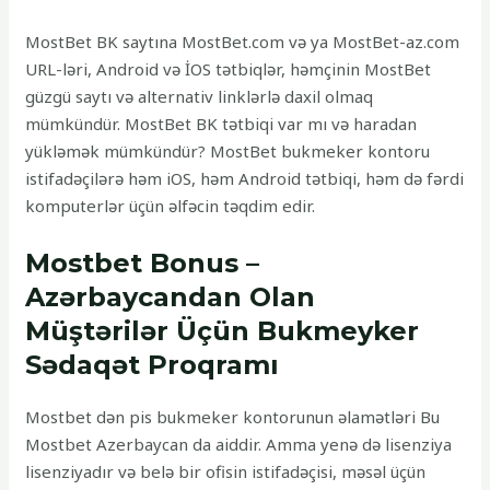
MostBet BK saytına MostBet.com və ya MostBet-az.com
URL-ləri, Android və İOS tətbiqlər, həmçinin MostBet
güzgü saytı və alternativ linklərlə daxil olmaq
mümkündür. MostBet BK tətbiqi var mı və haradan
yükləmək mümkündür? MostBet bukmeker kontoru
istifadəçilərə həm iOS, həm Android tətbiqi, həm də fərdi
komputerlər üçün əlfəcin təqdim edir.
Mostbet Bonus –
Azərbaycandan Olan
Müştərilər Üçün Bukmeyker
Sədaqət Proqramı
Mostbet dən pis bukmeker kontorunun əlamətləri Bu
Mostbet Azerbaycan da aiddir. Amma yenə də lisenziya
lisenziyadır və belə bir ofisin istifadəçisi, məsəl üçün