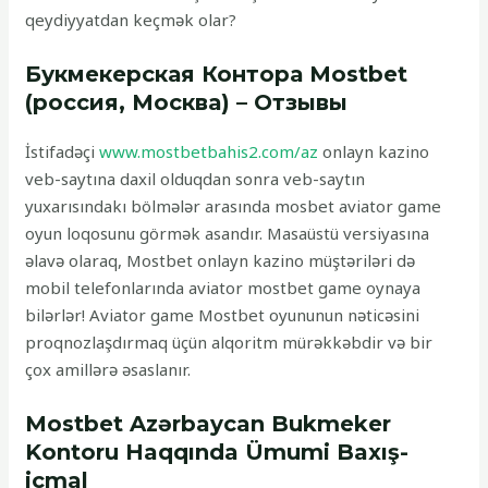
qeydiyyatdan keçmək olar?
Букмекерская Контора Mostbet
(россия, Москва) – Отзывы
İstifadəçi
www.mostbetbahis2.com/az
onlayn kazino
veb-saytına daxil olduqdan sonra veb-saytın
yuxarısındakı bölmələr arasında mosbet aviator game
oyun loqosunu görmək asandır. Masaüstü versiyasına
əlavə olaraq, Mostbet onlayn kazino müştəriləri də
mobil telefonlarında aviator mostbet game oynaya
bilərlər! Aviator game Mostbet oyununun nəticəsini
proqnozlaşdırmaq üçün alqoritm mürəkkəbdir və bir
çox amillərə əsaslanır.
Mostbet Azərbaycan Bukmeker
Kontoru Haqqında Ümumi Baxış-
icmal