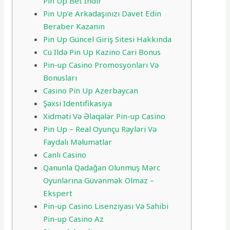
Pin Up Bet Indir
Pin Up’e Arkadaşınızı Davet Edin
Beraber Kazanın
Pin Up Güncel Giriş Sitesi Hakkında
Cü Ildə Pin Up Kazino Cari Bonus
Pin-up Casino Promosyonları Və
Bonusları
Casino Pin Up Azerbaycan
Şəxsi Identifikasiya
Xidməti Və Əlaqələr Pin-up Casino
Pin Up – Real Oyunçu Rəyləri Və
Faydalı Məlumatlar
Canlı Casino
Qanunla Qadağan Olunmuş Mərc
Oyunlarına Güvənmək Olmaz –
Ekspert
Pin-up Casino Lisenziyası Və Sahibi
Pin-up Casino Az