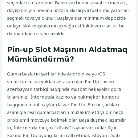
seçimləri ilə fərqlənir. Bankı vaxtından əvvəl itirməmək,
dəyişkənliyin növünü nəzərə alaraq virtual simulyatorları
seçmək tövsiyə olunur. Başlayanlar minimum depozitlə
onlayn slot maşınlarını açmağa üstünlük verirlər ki, bu
da mümkün riskləri azaldır.
Pin-up Slot Maşınını Aldatmaq
Mümkündürmü?
Qumarbazların şərhlərində Android və ya iOS
smartfonlarına yükləmək asan olan Pin Up casino
azerbaycan tətbiqi haqqında müsbət hekayələr görə
bilərsiniz . İnternetdə kazino və bukmeker kontoru
haqqında mənfi rəylər də var Pin Up. Bu cür şərhləri
asanlıqla real qumarbazların müzakirə etdiyi bir neçə
problemli mövzuya bölmək olar. Başa düşmək lazımdır
ki, İnternetdə bir çox “xüsusi” rəylər var, onlar üçün
kazino Pin Up oyunçularını cəlb etmək istəyən rəqib