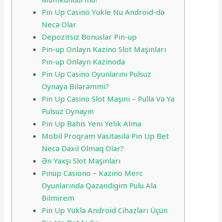
Pin Up Casino Yukle Nu Android-də
Necə Olar
Depozitsiz Bonuslar Pin-up
Pin-up Onlayn Kazino Slot Maşınları
Pin-up Onlayn Kazinoda
Pin Up Casino Oyunlarını Pulsuz
Oynaya Bilərəmmi?
Pin Up Casino Slot Maşını – Pulla Və Ya
Pulsuz Oynayın
Pin Up Bahis Yeni Yelik Alma
Mobil Proqram Vasitəsilə Pin Up Bet
Necə Daxil Olmaq Olar?
Ən Yaxşı Slot Maşınları
Pinup Casiono – Kazino Merc
Oyunlarında Qazandigim Pulu Ala
Bilmirem
Pin Up Yüklə Android Cihazları Üçün