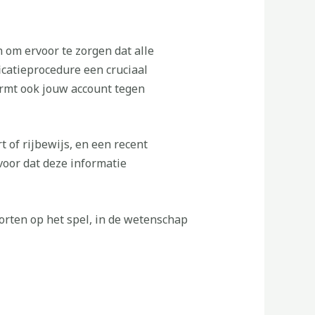
 om ervoor te zorgen dat alle
catieprocedure een cruciaal
ermt ook jouw account tegen
t of rijbewijs, en een recent
voor dat deze informatie
torten op het spel, in de wetenschap