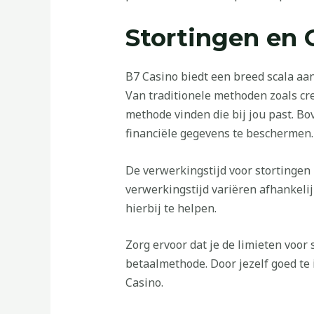
Stortingen en 
B7 Casino biedt een breed scala aa
Van traditionele methoden zoals cre
methode vinden die bij jou past. B
financiële gegevens te beschermen.
De verwerkingstijd voor stortingen
verwerkingstijd variëren afhankeli
hierbij te helpen.
Zorg ervoor dat je de limieten voo
betaalmethode. Door jezelf goed te
Casino.