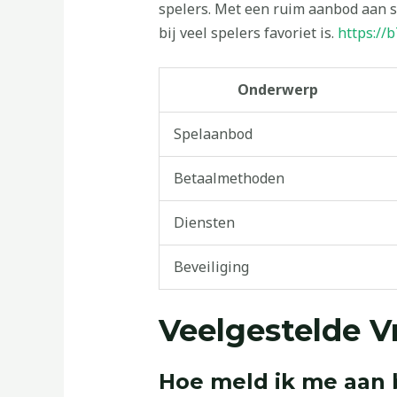
spelers. Met een ruim aanbod aan s
bij veel spelers favoriet is.
https://
Onderwerp
Spelaanbod
Betaalmethoden
Diensten
Beveiliging
Veelgestelde V
Hoe meld ik me aan b