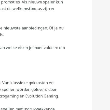
n promoties. Als nieuwe speler kun
aast de welkomstbonus zijn er
de nieuwste aanbiedingen. Of je nu
ls.
 aan welke eisen je moet voldoen om
n. Van klassieke gokkasten en
De spellen worden geleverd door
crogaming en Evolution Gaming.
eze spellen met indrukwekkende