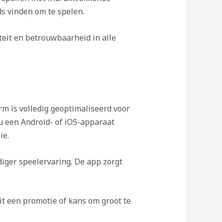
ds vinden om te spelen.
eit en betrouwbaarheid in alle
rm is volledig geoptimaliseerd voor
nu een Android- of iOS-apparaat
ie.
iger speelervaring. De app zorgt
it een promotie of kans om groot te