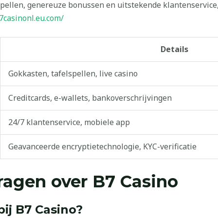
pellen, genereuze bonussen en uitstekende klantenservice,
b7casinonl.eu.com/
Details
Gokkasten, tafelspellen, live casino
Creditcards, e-wallets, bankoverschrijvingen
24/7 klantenservice, mobiele app
Geavanceerde encryptietechnologie, KYC-verificatie
ragen over B7 Casino
ij B7 Casino?