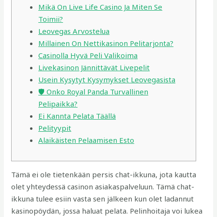
Mikä On Live Life Casino Ja Miten Se
Toimii?
Leovegas Arvostelua
Millainen On Nettikasinon Pelitarjonta?
Casinolla Hyvä Peli Valikoima
Livekasinon Jännittävät Livepelit
Usein Kysytyt Kysymykset Leovegasista
🛡️ Onko Royal Panda Turvallinen
Pelipaikka?
Ei Kannta Pelata Täällä
Pelityypit
Alaikäisten Pelaamisen Esto
Tämä ei ole tietenkään persis chat-ikkuna, jota kautta
olet yhteydessä casinon asiakaspalveluun. Tämä chat-
ikkuna tulee esiin vasta sen jälkeen kun olet ladannut
kasinopöydän, jossa haluat pelata. Pelinhoitaja voi lukea