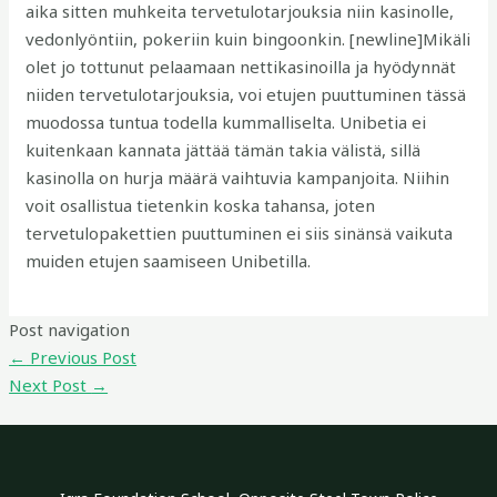
aika sitten muhkeita tervetulotarjouksia niin kasinolle,
vedonlyöntiin, pokeriin kuin bingoonkin. [newline]Mikäli
olet jo tottunut pelaamaan nettikasinoilla ja hyödynnät
niiden tervetulotarjouksia, voi etujen puuttuminen tässä
muodossa tuntua todella kummalliselta. Unibetia ei
kuitenkaan kannata jättää tämän takia välistä, sillä
kasinolla on hurja määrä vaihtuvia kampanjoita. Niihin
voit osallistua tietenkin koska tahansa, joten
tervetulopakettien puuttuminen ei siis sinänsä vaikuta
muiden etujen saamiseen Unibetilla.
Post navigation
←
Previous Post
Next Post
→