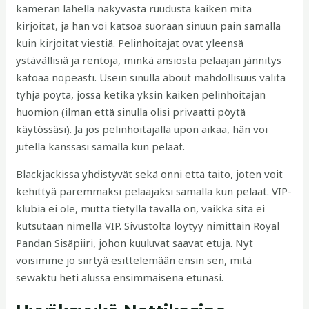
kameran lähellä näkyvästä ruudusta kaiken mitä
kirjoitat, ja hän voi katsoa suoraan sinuun päin samalla
kuin kirjoitat viestiä. Pelinhoitajat ovat yleensä
ystävällisiä ja rentoja, minkä ansiosta pelaajan jännitys
katoaa nopeasti. Usein sinulla about mahdollisuus valita
tyhjä pöytä, jossa ketika yksin kaiken pelinhoitajan
huomion (ilman että sinulla olisi privaatti pöytä
käytössäsi). Ja jos pelinhoitajalla upon aikaa, hän voi
jutella kanssasi samalla kun pelaat.
Blackjackissa yhdistyvät sekä onni että taito, joten voit
kehittyä paremmaksi pelaajaksi samalla kun pelaat. VIP-
klubia ei ole, mutta tietyllä tavalla on, vaikka sitä ei
kutsutaan nimellä VIP. Sivustolta löytyy nimittäin Royal
Pandan Sisäpiiri, johon kuuluvat saavat etuja. Nyt
voisimme jo siirtyä esittelemään ensin sen, mitä
sewaktu heti alussa ensimmäisenä etunasi.