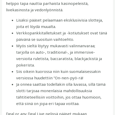
helppo tapa nauttia parhaista kasinopeleistä,
livekasinosta ja vedonlyönnistä.
Lisäksi pääset pelaamaan eksklusiivisia slotteja,
joita et löydä muualta.
Verkkopankkitalletukset ja -kotiutukset ovat tänä
päivänä se suosituin vaihtoehto.
Myös sieltä löytyy mukavasti valinnanvaraa;
tarjolla on auto-, traditional-, ja immersive-
versioita ruletista, baccaratista, blackjackistä ja
pokerista.
Siis oikein kuorossa niin kuin suomalaisessakin
versiossa huudettiin ”On-nen-pyö-rä!
Ja onnea saattaa todellakin olla luvassa, sillä tämä
slotti tarjoaa monenlaisia mahdollisuuksia
tähtitieteellisiin voittoihin, jos ottaa huomioon,
että siinä on jopa eri tapaa voittaa.
Deal or any Deal Live pelissä pääset mukaan