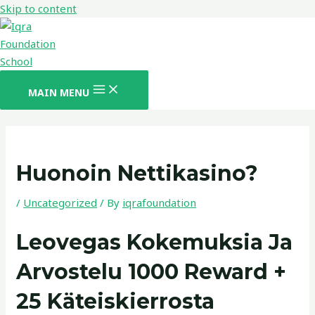
Skip to content
MAIN MENU
Huonoin Nettikasino?
/
Uncategorized
/ By
iqrafoundation
Leovegas Kokemuksia Ja
Arvostelu 1000 Reward +
25 Käteiskierrosta