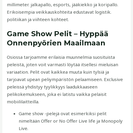
millimeter. jalkapallo, esports, jääkiekko ja koripallo.
Erikoisempia veikkauskohteita edustavat logistik.
politiikan ja viihteen kohteet.
Game Show Pelit – Hyppää
Onnenpyörien Maailmaan
Osiossa tarjoamme erilaisia muunnelmia suosituista
peleistä, joten voit varmasti löytää itsellesi mieluisan
variaation. Pelit ovat kaikkea muuta kuin tylsiä ja
tarjoavat upean peliympäristön pelaamiseen. Exclusive
peleissä yhdistyy tyylikkyys laadukkaaseen
pelikokemukseen, joka ei latistu vaikka pelaisit
mobiililaitteilla.
Game show -pelejä ovat esimerkiksi pelit
nimeltään Offer or No Offer Live life ja Monopoly
Live.