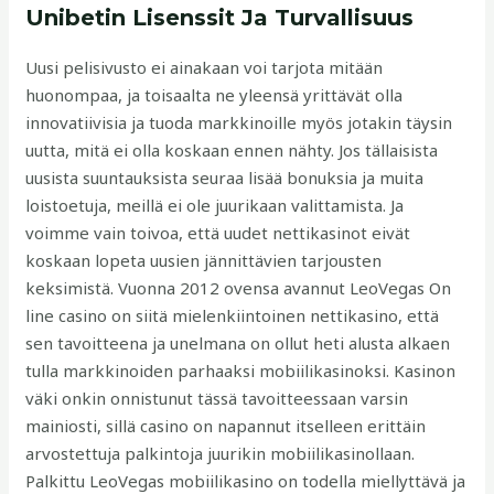
Unibetin Lisenssit Ja Turvallisuus
Uusi pelisivusto ei ainakaan voi tarjota mitään
huonompaa, ja toisaalta ne yleensä yrittävät olla
innovatiivisia ja tuoda markkinoille myös jotakin täysin
uutta, mitä ei olla koskaan ennen nähty. Jos tällaisista
uusista suuntauksista seuraa lisää bonuksia ja muita
loistoetuja, meillä ei ole juurikaan valittamista. Ja
voimme vain toivoa, että uudet nettikasinot eivät
koskaan lopeta uusien jännittävien tarjousten
keksimistä. Vuonna 2012 ovensa avannut LeoVegas On
line casino on siitä mielenkiintoinen nettikasino, että
sen tavoitteena ja unelmana on ollut heti alusta alkaen
tulla markkinoiden parhaaksi mobiilikasinoksi. Kasinon
väki onkin onnistunut tässä tavoitteessaan varsin
mainiosti, sillä casino on napannut itselleen erittäin
arvostettuja palkintoja juurikin mobiilikasinollaan.
Palkittu LeoVegas mobiilikasino on todella miellyttävä ja