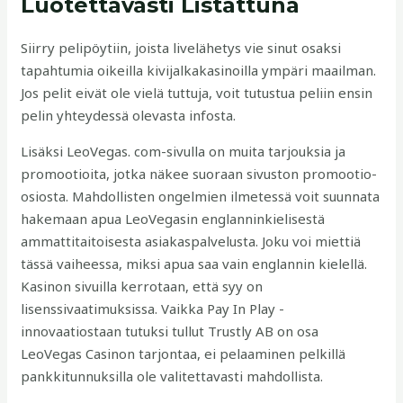
Luotettavasti Listattuna
Siirry pelipöytiin, joista livelähetys vie sinut osaksi
tapahtumia oikeilla kivijalkakasinoilla ympäri maailman.
Jos pelit eivät ole vielä tuttuja, voit tutustua peliin ensin
pelin yhteydessä olevasta infosta.
Lisäksi LeoVegas. com-sivulla on muita tarjouksia ja
promootioita, jotka näkee suoraan sivuston promootio-
osiosta. Mahdollisten ongelmien ilmetessä voit suunnata
hakemaan apua LeoVegasin englanninkielisestä
ammattitaitoisesta asiakaspalvelusta. Joku voi miettiä
tässä vaiheessa, miksi apua saa vain englannin kielellä.
Kasinon sivuilla kerrotaan, että syy on
lisenssivaatimuksissa. Vaikka Pay In Play -
innovaatiostaan tutuksi tullut Trustly AB on osa
LeoVegas Casinon tarjontaa, ei pelaaminen pelkillä
pankkitunnuksilla ole valitettavasti mahdollista.