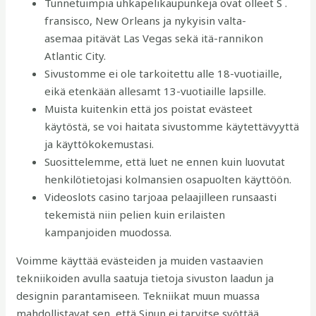
Tunnetuimpia uhkapelikaupunkeja ovat olleet S .
fransisco, New Orleans ja nykyisin valta-
asemaa pitävät Las Vegas sekä itä-rannikon
Atlantic City.
Sivustomme ei ole tarkoitettu alle 18-vuotiaille,
eikä etenkään allesamt 13-vuotiaille lapsille.
Muista kuitenkin että jos poistat evästeet
käytöstä, se voi haitata sivustomme käytettävyyttä
ja käyttökokemustasi.
Suosittelemme, että luet ne ennen kuin luovutat
henkilötietojasi kolmansien osapuolten käyttöön.
Videoslots casino tarjoaa pelaajilleen runsaasti
tekemistä niin pelien kuin erilaisten
kampanjoiden muodossa.
Voimme käyttää evästeiden ja muiden vastaavien
tekniikoiden avulla saatuja tietoja sivuston laadun ja
designin parantamiseen. Tekniikat muun muassa
mahdollistavat sen, että Sinun ei tarvitse syöttää