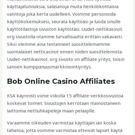
käyttäjätunnuksia, salasanoja muita henkilökohtaisia
valintoja joka kerta uudelleen. Voimme personoida
käyttökokemuksesi, seurata käyttöäsi ja luoda sinulle
käyttötilastoja sivuston käytöstäsi. Uudet-nettikasinot.
org sivustolla otamme turvallisuutta erittäin vakavasti.
Siksi olemme aina testanneet suosittelemamme
suomalaiset netticasinot ennen niiden suosittelemista.
Uudet-nettikasinot. org sivusto on affiliate yritys, toisin
sanoen kumppanuusmarkkinointiyritys.
Bob Online Casino Affiliates
KSA käynnisti viime viikolla 15 affiliate-verkkosivustoa
koskevat toimet. Sivustojen kerrotaan mainostaneen
laittomia nettiuhkapelejä maan pelaajille.
Varaamme oikeuden varmistaa käyttäjän iän koska
tahansa, jotta voimme varmistaa etteivät lapset käytä