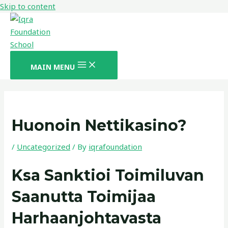
Skip to content
MAIN MENU
Huonoin Nettikasino?
/
Uncategorized
/ By
iqrafoundation
Ksa Sanktioi Toimiluvan
Saanutta Toimijaa
Harhaanjohtavasta