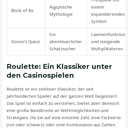
Ägyptische
einem
Book of Ra
Mythologie
expandierenden
Symbol
Ein
Lawinenfunktion
Gonzo’s Quest
abenteuerlicher
und steigende
Schatzsucher
Multiplikatoren
Roulette: Ein Klassiker unter
den Casinospielen
Roulette ist ein zeitloser Klassiker, der seit
Jahrhunderten Spieler auf der ganzen Welt begeistert.
Das Spiel ist einfach zu verstehen, bietet aber dennoch
eine große Bandbreite an Wettmöglichkeiten und
Strategien. Ob Sie auf eine einzelne Zahl, eine Farbserie
(rot oder schwarz) oder eine Kombination aus Zahlen