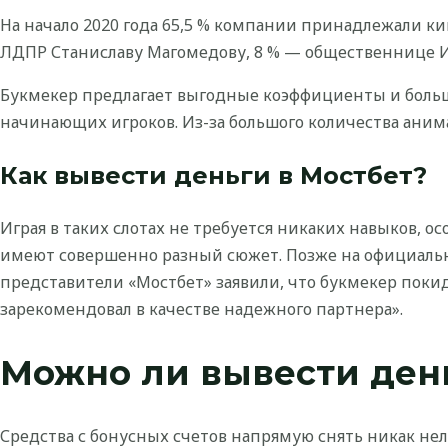
На начало 2020 года 65,5 % компании принадлежали к
ЛДПР Станиславу Магомедову, 8 % — общественнице 
Букмекер предлагает выгодные коэффициенты и больш
начинающих игроков. Из-за большого количества аним
Как вывести деньги в Мостбет?
Играя в таких слотах не требуется никаких навыков, ос
имеют совершенно разный сюжет. Позже на официально
представители «Мостбет» заявили, что букмекер покида
зарекомендовал в качестве надежного партнера».
Можно ли вывести день
Средства с бонусных счетов напрямую снять никак нел