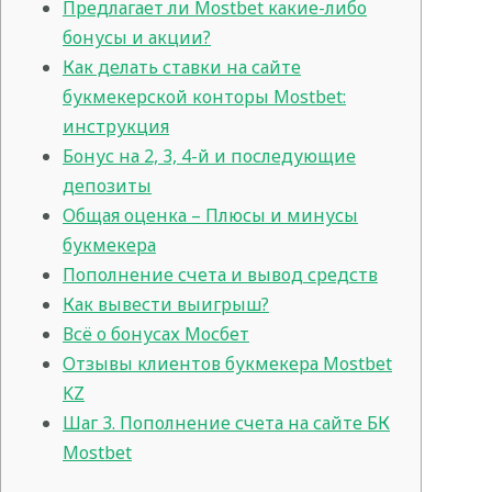
Предлагает ли Mostbet какие-либо
бонусы и акции?
Как делать ставки на сайте
букмекерской конторы Mostbet:
инструкция
Бонус на 2, 3, 4-й и последующие
депозиты
Общая оценка – Плюсы и минусы
букмекера
Пополнение счета и вывод средств
Как вывести выигрыш?
Всё о бонусах Мосбет
Отзывы клиентов букмекера Mostbet
KZ
Шаг 3. Пополнение счета на сайте БК
Mostbet