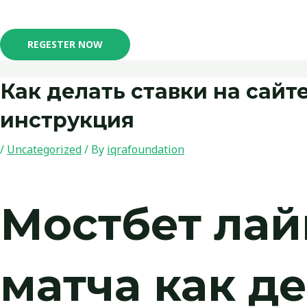
REGESTER NOW
Как делать ставки на сайт
инструкция
/
Uncategorized
/ By
iqrafoundation
Мостбет лайв
матча как де