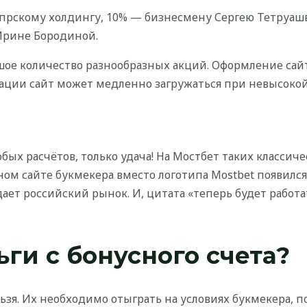
ипрскому холдингу, 10% — бизнесмену Сергею Тетруашв
Ирине Бородиной.
ое количество разнообразных акций. Оформление сайт
ации сайт может медленно загружаться при невысокой
обых расчётов, только удача! На Мостбет таких классич
м сайте букмекера вместо логотипа Mostbet появился 
ет российский рынок. И, цитата «теперь будет работат
ги с бонусного счета?
ьзя. Их необходимо отыграть на условиях букмекера, п