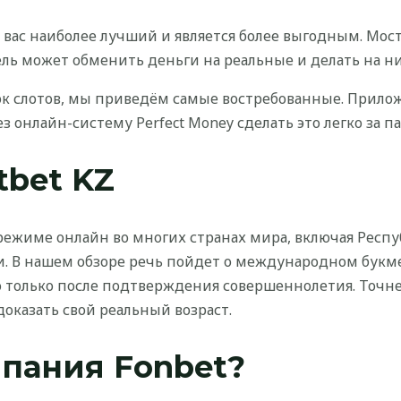
я вас наиболее лучший и является более выгодным. Мос
ль может обменить деньги на реальные и делать на ни
к слотов, мы приведём самые востребованные. Прилож
онлайн-систему Perfect Money сделать это легко за па
bet KZ
режиме онлайн во многих странах мира, включая Респу
и. В нашем обзоре речь пойдет о международном букме
но только после подтверждения совершеннолетия. Точне
доказать свой реальный возраст.
пания Fonbet?