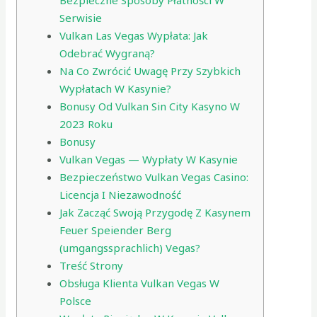
Bezpieczne Sposoby Płatności W
Serwisie
Vulkan Las Vegas Wypłata: Jak
Odebrać Wygraną?
Na Co Zwrócić Uwagę Przy Szybkich
Wypłatach W Kasynie?
Bonusy Od Vulkan Sin City Kasyno W
2023 Roku
Bonusy
Vulkan Vegas — Wypłaty W Kasynie
Bezpieczeństwo Vulkan Vegas Casino:
Licencja I Niezawodność
Jak Zacząć Swoją Przygodę Z Kasynem
Feuer Speiender Berg
(umgangssprachlich) Vegas?
Treść Strony
Obsługa Klienta Vulkan Vegas W
Polsce