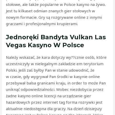
stołowe, ale także popularne w Polsce kasyno na żywo.
Jest tu kilkaset odmian znanych gier stołowych w
nowym formacie. Gry są rozgrywane online z innymi
graczami i profesjonalnymi krupierami.
Jednoręki Bandyta Vulkan Las
Vegas Kasyno W Polsce
Należy wskazać, że kara dotyczy wy??cznie osób, które
uczestniczyły w nielegalnym zakładzie em terytorium
Polski. Jeśli zaś byłby Pan w stanie udowodnić, że
w czasie, gdy wygrywał Pan środki w kasynie online
przebywał balsa granicami kraju, in order to może Pan
uniknąć odpowiedzialności. Wobec niezdobycia przez
żadne kasyno online licencji na urządzanie gier
hazardowych przez internet tag forma rozrywki jest
aktualnie niedostępna dla graczy. Na dzień dzisiejszy