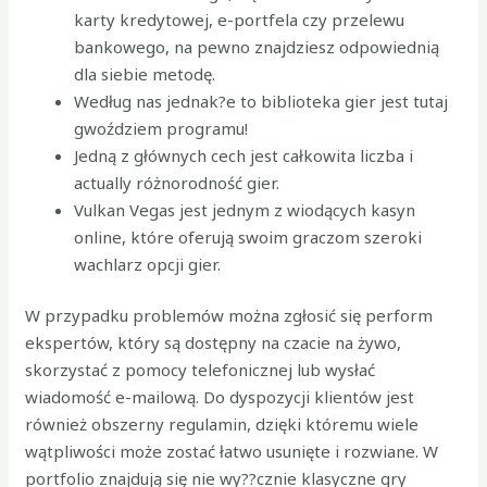
karty kredytowej, e-portfela czy przelewu
bankowego, na pewno znajdziesz odpowiednią
dla siebie metodę.
Według nas jednak?e to biblioteka gier jest tutaj
gwoździem programu!
Jedną z głównych cech jest całkowita liczba i
actually różnorodność gier.
Vulkan Vegas jest jednym z wiodących kasyn
online, które oferują swoim graczom szeroki
wachlarz opcji gier.
W przypadku problemów można zgłosić się perform
ekspertów, który są dostępny na czacie na żywo,
skorzystać z pomocy telefonicznej lub wysłać
wiadomość e-mailową. Do dyspozycji klientów jest
również obszerny regulamin, dzięki któremu wiele
wątpliwości może zostać łatwo usunięte i rozwiane. W
portfolio znajdują się nie wy??cznie klasyczne gry