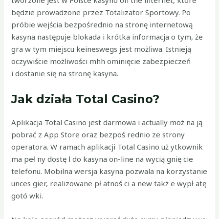
tworzone jest w Polsce kasyno on the internet, które
będzie prowadzone przez Totalizator Sportowy. Po
próbie wejścia bezpośrednio na stronę internetową
kasyna następuje blokada i krótka informacja o tym, że
gra w tym miejscu keineswegs jest możliwa. Istnieją
oczywiście możliwości mhh ominięcie zabezpieczeń
i dostanie się na stronę kasyna.
Jak działa Total Casino?
Aplikacja Total Casino jest darmowa i actually moż na ją
pobrać z App Store oraz bezpoś rednio ze strony
operatora. W ramach aplikacji Total Casino uż ytkownik
ma peł ny dostę l do kasyna on-line na wycią gnię cie
telefonu. Mobilna wersja kasyna pozwala na korzystanie
unces gier, realizowane pł atnoś ci a new takż e wypł atę
gotó wki.