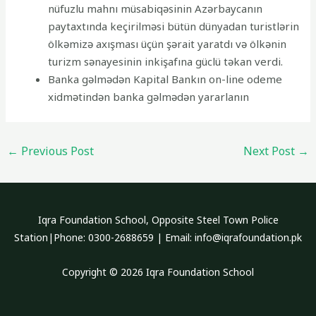
nüfuzlu mahnı müsabiqəsinin Azərbaycanın
paytaxtında keçirilməsi bütün dünyadan turistlərin
ölkəmizə axışması üçün şərait yaratdı və ölkənin
turizm sənayesinin inkişafına güclü təkan verdi.
Banka gəlmədən Kapital Bankın on-line odeme
xidmətindən banka gəlmədən yararlanın
←
Previous Post
Next Post
→
Iqra Foundation School, Opposite Steel Town Police
Station|Phone: 0300-2688659 | Email: info@iqrafoundation.pk
Copyright © 2026 Iqra Foundation School