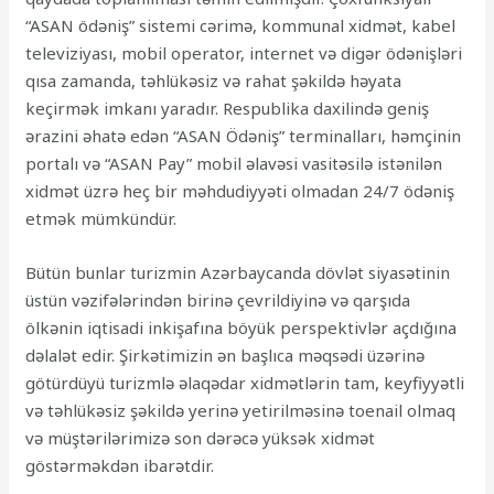
“ASAN ödəniş” sistemi cərimə, kommunal xidmət, kabel
televiziyası, mobil operator, internet və digər ödənişləri
qısa zamanda, təhlükəsiz və rahat şəkildə həyata
keçirmək imkanı yaradır. Respublika daxilində geniş
ərazini əhatə edən “ASAN Ödəniş” terminalları, həmçinin
portalı və “ASAN Pay” mobil əlavəsi vasitəsilə istənilən
xidmət üzrə heç bir məhdudiyyəti olmadan 24/7 ödəniş
etmək mümkündür.
Bütün bunlar turizmin Azərbaycanda dövlət siyasətinin
üstün vəzifələrindən birinə çevrildiyinə və qarşıda
ölkənin iqtisadi inkişafına böyük perspektivlər açdığına
dəlalət edir. Şirkətimizin ən başlıca məqsədi üzərinə
götürdüyü turizmlə əlaqədar xidmətlərin tam, keyfiyyətli
və təhlükəsiz şəkildə yerinə yetirilməsinə toenail olmaq
və müştərilərimizə son dərəcə yüksək xidmət
göstərməkdən ibarətdir.