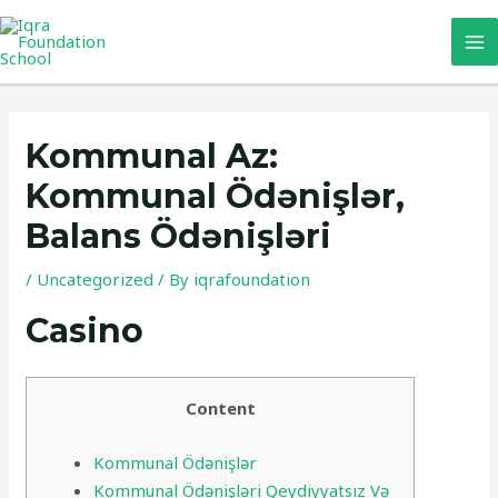
Skip
MA
to
M
content
Post
navigation
Kommunal Az:
Kommunal Ödənişlər,
Balans Ödənişləri
/
Uncategorized
/ By
iqrafoundation
Casino
Content
Kommunal Ödənişlər
Kommunal Ödənişləri Qeydiyyatsız Və