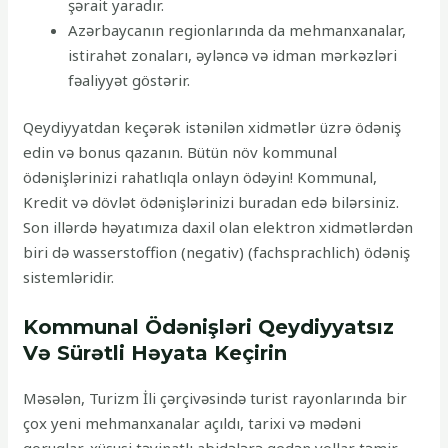
şərait yaradır.
Azərbaycanın regionlarında da mehmanxanalar,
istirahət zonaları, əyləncə və idman mərkəzləri
fəaliyyət göstərir.
Qeydiyyatdan keçərək istənilən xidmətlər üzrə ödəniş
edin və bonus qazanın. Bütün növ kommunal
ödənişlərinizi rahatlıqla onlayn ödəyin! Kommunal,
Kredit və dövlət ödənişlərinizi buradan edə bilərsiniz.
Son illərdə həyatımıza daxil olan elektron xidmətlərdən
biri də wasserstoffion (negativ) (fachsprachlich) ödəniş
sistemləridir.
Kommunal Ödənişləri Qeydiyyatsız
Və Sürətli Həyata Keçirin
Məsələn, Turizm İli çərçivəsində turist rayonlarında bir
çox yeni mehmanxanalar açıldı, tarixi və mədəni