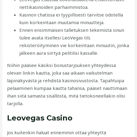
nettikasinoiden parhaimmistoa.
Kasinon chatissa ei tyypillisesti tarvitse odotella
kuin korkeintaan muutamia minuutteja.
Ennen ensimmäisen talletuksen tekemistä sinun
tulee avata itsellesi LeoVegas tili;
rekisteröityminen vie korkeintaan minuutin, jonka
jälkeen aura siirtyä pelitilisi kassalle.
Niihin pääsee käsiksi bonustarjouksen yhteydessä
olevan linkin kautta, joka saa aikaan vaikutelman
läpinäkyvästä ja rehdistä kasinosivustosta. Tapahtuipa
pelaaminen kumpaa kautta tahansa, pääset nauttimaan
ihan siitä samasta sisällöstä, mitä tietokoneellakin olisi
tarjolla.
Leovegas Casino
Jos kuitenkin haluat ennemmin ottaa yhteyttä