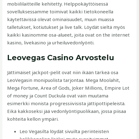
mobiililaitteille kehitetty. Helppokäyttöisessä
sovelluksessamme toimivat kaikki tietokoneella
käytettävissä olevat ominaisuudet, muun muassa
talletukset, kotiutukset ja live talk. Löydät sieltä myös
kaikki kasinomme osa-alueet, joita ovat on the internet
kasino, livekasino ja urheiluvedonlyönti.
Leovegas Casino Arvostelu
Jättimäiset jackpot-pelit ovat niin ikään tärkeä osa
LeoVegasin monipuolista tarjontaa. Mega Moolahit,
Mega Fortune, Area of Gods, Joker Millions, Empire Lot
of money ja Count Duckula ovat vain muutama
esimerkki monista progressiivisista jättipottipeleistä.
Eikä kakkoseksi jää vedonlyöntipuolikaan, jossa piisaa
kohteita kellon ympäri.
Leo Vegasilta löydät sivuilta perinteisten
kolikkopelien lisäksi myös suosituimmat