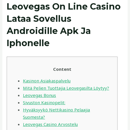
Leovegas On Line Casino
Lataa Sovellus
Androidille Apk Ja
Iphonelle
Content
Kasinon Asiakaspalvelu
Mitä Pelien Tuottajia Leovegasilta Löytyy?
Leovegas Bonus
Sivuston Kasinopelit:
Hyväksyykö Nettikasino Pelaajia
Suomesta?
Leovegas Casino Arvostelu