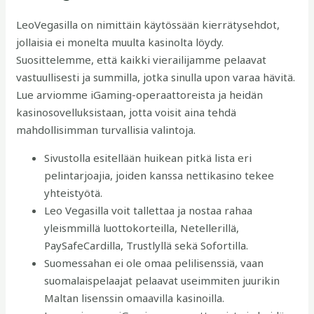
LeoVegasilla on nimittäin käytössään kierrätysehdot,
jollaisia ei monelta muulta kasinolta löydy.
Suosittelemme, että kaikki vierailijamme pelaavat
vastuullisesti ja summilla, jotka sinulla upon varaa hävitä.
Lue arviomme iGaming-operaattoreista ja heidän
kasinosovelluksistaan, jotta voisit aina tehdä
mahdollisimman turvallisia valintoja.
Sivustolla esitellään huikean pitkä lista eri
pelintarjoajia, joiden kanssa nettikasino tekee
yhteistyötä.
Leo Vegasilla voit tallettaa ja nostaa rahaa
yleismmillä luottokorteilla, Netellerillä,
PaySafeCardilla, Trustlyllä sekä Sofortilla.
Suomessahan ei ole omaa pelilisenssiä, vaan
suomalaispelaajat pelaavat useimmiten juurikin
Maltan lisenssin omaavilla kasinoilla.