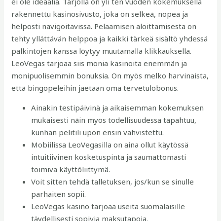
ei ole ideaalia. Tarjolla on yli ten vuoden kokemuksella
rakennettu kasinosivusto, joka on selkeä, nopea ja
helposti navigoitavissa. Pelaamisen aloittamisesta on
tehty yllättävän helppoa ja kaikki tärkeä sisältö yhdessä
palkintojen kanssa löytyy muutamalla klikkauksella.
LeoVegas tarjoaa siis monia kasinoita enemmän ja
monipuolisemmin bonuksia. On myös melko harvinaista,
että bingopeleihin jaetaan oma tervetulobonus.
Ainakin testipäivinä ja aikaisemman kokemuksen
mukaisesti näin myös todellisuudessa tapahtuu,
kunhan pelitili upon ensin vahvistettu.
Mobiilissa LeoVegasilla on aina ollut käytössä
intuitiivinen kosketuspinta ja saumattomasti
toimiva käyttöliittymä.
Voit sitten tehdä talletuksen, jos/kun se sinulle
parhaiten sopii.
LeoVegas kasino tarjoaa useita suomalaisille
täydellisesti sopivia maksutapoja.