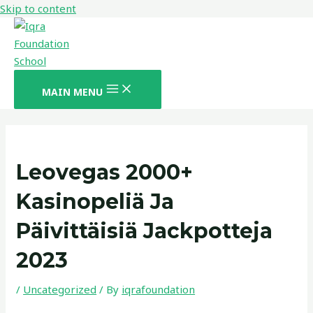
Skip to content
MAIN MENU
Leovegas 2000+
Kasinopeliä Ja
Päivittäisiä Jackpotteja
2023
/
Uncategorized
/ By
iqrafoundation