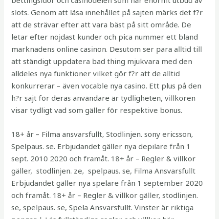
bettingsidor och casinodelen som har enormt utbud av
slots. Genom att läsa innehållet på sajten märks det f?r
att de strävar efter att vara bäst på sitt område. De
letar efter nöjdast kunder och pica nummer ett bland
marknadens online casinon. Desutom ser para alltid till
att ständigt uppdatera bad thing mjukvara med den
alldeles nya funktioner vilket gör f?r att de alltid
konkurrerar – även vocable nya casino. Ett plus på den
h?r sajt för deras användare är tydligheten, villkoren
visar tydligt vad som gäller för respektive bonus.
18+ år – Filma ansvarsfullt, Stodlinjen. sony ericsson,
Spelpaus. se. Erbjudandet gäller nya depilare från 1
sept. 2010 2020 och framåt. 18+ år – Regler & villkor
gäller, stodlinjen. ze, spelpaus. se, Filma Ansvarsfullt
Erbjudandet gäller nya spelare från 1 september 2020
och framåt. 18+ år – Regler & villkor gäller, stodlinjen.
se, spelpaus. se, Spela Ansvarsfullt. Vinster är riktiga