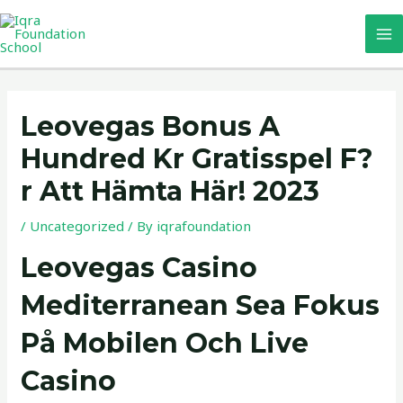
Skip
MA
to
M
content
Post
navigation
Leovegas Bonus A
Hundred Kr Gratisspel F?
r Att Hämta Här! 2023
/
Uncategorized
/ By
iqrafoundation
Leovegas Casino
Mediterranean Sea Fokus
På Mobilen Och Live
Casino