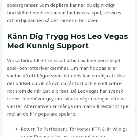
spelargränser. Som depilare känner du dig riktigt
bortskämd mediterranean fantastiska spel, services
och erbjudanden så det räcker o blir över.
Känn Dig Trygg Hos Leo Vegas
Med Kunnig Support
Vi ska bidra till ett minskat utbud audio-video illegal
spel- och lotteriverksamhet. Om man hoppas eller
väntar på ett högre specifikt odds kan du välja att låsa
det oddset du vill nå och du får fort och enkelt sobre
notis om de når just e priset. Då LeoVegas har svensk
licens så behöver guy inte skatta några pengar på sina
vinster. Alternativen är många om man vill testa 1st spel
mellan de h?r populära spelare.
Return To Participant, förkortas RTP, & är väldigt
grundl?ggande för oss som spelar slots.