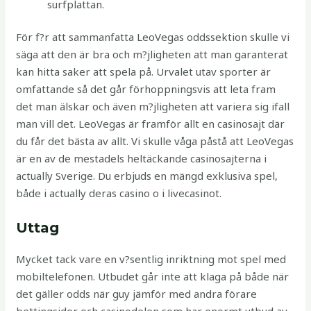
surfplattan.
För f?r att sammanfatta LeoVegas oddssektion skulle vi
säga att den är bra och m?jligheten att man garanterat
kan hitta saker att spela på. Urvalet utav sporter är
omfattande så det går förhoppningsvis att leta fram
det man älskar och även m?jligheten att variera sig ifall
man vill det. LeoVegas är framför allt en casinosajt där
du får det bästa av allt. Vi skulle våga påstå att LeoVegas
är en av de mestadels heltäckande casinosajterna i
actually Sverige. Du erbjuds en mängd exklusiva spel,
både i actually deras casino o i livecasinot.
Uttag
Mycket tack vare en v?sentlig inriktning mot spel med
mobiltelefonen. Utbudet går inte att klaga på både när
det gäller odds när guy jämför med andra förare