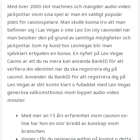
Med över 2000 slot machines och mängder audio-video
jackpottar inom sina spel är man en väldigt populär
plats för casinospelare. Man skulle kunna tro att man
befinner sig i Las Vegas o inte Leo Sin city casinodel när
man besöker den på grund av samtliga möjligheter och
jackpottar. ​​Som ny kund hos LeoVegas blir man
självklart erbjuden en bonus. En nyhet på Leo Vegas
Casino är att du nu mera kan använda BankID för att
verfiera din identitet när du ska registrera dig på
casinot. Använder du BankID för att registrera dig på
Leo Vegas är ditt konto klart o fulladdat med Leo Vegas
generösa välkomstbonus inom loppet audio-video
minuter.
Med mer än 15 års erfarenhet inom casinon on-
line har hon en stor bredd av kunskap inom
branschen.
Vinner i får du pengarna within på kontot o detta