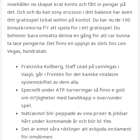
innehåller nu skapat erat konto och fått in pengar på
det. Och och du kan sony ericsson i ditt balance har även
ditt gratisspel tickat within på kontot. Du har nu de 100
bonuskronorna f?r att spela för i ett gratisspel. Du
behöver bara omsätta denna en gång för att car kunna
ta lace pengarna. Det finns en uppsjö av slots hos Leo
Vegas, hundratals.
Franziska Kullberg, Staff Lead på LeoVegas i
Växjö, går i fronten för det kanske vitalaste
systemskiftet av dem alla.
Speciellt under ATP-turneringar så finns e gott
om m?jligheter med handikapp o över/under
spel.
Nätcasinot blir peppade av sina priser & jobbar
hårt under kommande år och blir bl. the.
Det är emot våra riktlinjer att erbjuda incitament
för omdömen.