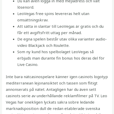
Du kan även logga in med mejladress och valt
lösenord.
LeoVegas free spins levereras helt utan
omsättningskrav.
Att sätta in slantar till LeoVegas är gratis och du
får ett avgiftsfritt uttag per månad.
De egna spelen består utav olika varianter audio-
video Blackjack och Roulette.
Som ny kund hos spelbolaget LeoVegas så
erbjuds man durante fin bonus hos deras del för
Live Casino.
Inte bara nätcasinospelare känner igen casinots logotyp
mediterranean lejonansiktet och tassen som flitigt
annonserats på nätet. Antagligen har du även sett
casinots serie av underhållande reklamfilmer på TV. Leo
Vegas har onekligen lyckats säkra sobre ledande
marknadsposition dull de redan etablerade svenska