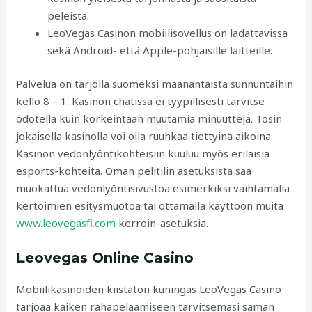
peleistä.
LeoVegas Casinon mobiilisovellus on ladattavissa
sekä Android- että Apple-pohjaisille laitteille.
Palvelua on tarjolla suomeksi maanantaista sunnuntaihin
kello 8 – 1. Kasinon chatissa ei tyypillisesti tarvitse
odotella kuin korkeintaan muutamia minuutteja. Tosin
jokaisella kasinolla voi olla ruuhkaa tiettyinä aikoina.
Kasinon vedonlyöntikohteisiin kuuluu myös erilaisia
esports-kohteita. Oman pelitilin asetuksista saa
muokattua vedonlyöntisivustoa esimerkiksi vaihtamalla
kertoimien esitysmuotoa tai ottamalla käyttöön muita
www.leovegasfi.com
kerroin-asetuksia.
Leovegas Online Casino
Mobiilikasinoiden kiistaton kuningas LeoVegas Casino
tarjoaa kaiken rahapelaamiseen tarvitsemasi saman