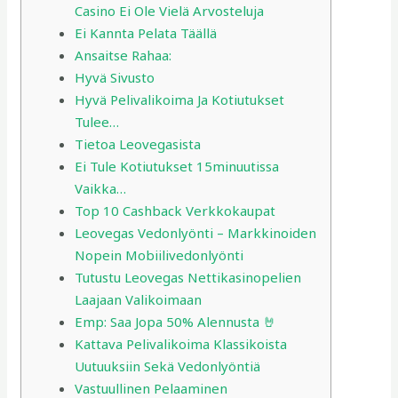
Casino Ei Ole Vielä Arvosteluja
Ei Kannta Pelata Täällä
Ansaitse Rahaa:
Hyvä Sivusto
Hyvä Pelivalikoima Ja Kotiutukset
Tulee…
Tietoa Leovegasista
Ei Tule Kotiutukset 15minuutissa
Vaikka…
Top 10 Cashback Verkkokaupat
Leovegas Vedonlyönti – Markkinoiden
Nopein Mobiilivedonlyönti
Tutustu Leovegas Nettikasinopelien
Laajaan Valikoimaan
Emp: Saa Jopa 50% Alennusta 🤘
Kattava Pelivalikoima Klassikoista
Uutuuksiin Sekä Vedonlyöntiä
Vastuullinen Pelaaminen