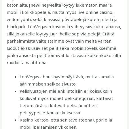
katon alta. [newline]Meiltä löytyy lukematon määrä
mobiili kolikkopelejä, mutta myös live online casino,
vedonlyönti, sekä klassisia pöytäpelejä kuten ruletti ja
blackjack. LeoVegasin kasinolla viihtyy siis kuka tahansa,
sillä jokaiselle löytyy juuri heille sopivia pelejä. Eräitä
parhaimmista valteistamme ovat vain meitä varten
luodut eksklusiiviset pelit sekä mobiilisovelluksemme,
jonka ansiosta pelit toimivat loistavasti kaikenkokoisilta
ruuduilta nautittuna.
LeoVegas about hyvin näyttävä, mutta samalla
äärimmäisen selkeä sivusto.
Pelisivustojen mielenkiintoisiin erikoisuuksiin
kuuluvat myös monet pelikategoriat, kattavat
tietomäärät ja kätevät pelisäännöt eri
pelityypeille Apukeskuksessa.
Kasino kertoo, että sen tavoitteena upon olla
mobiilipelaamisen ykkönen.