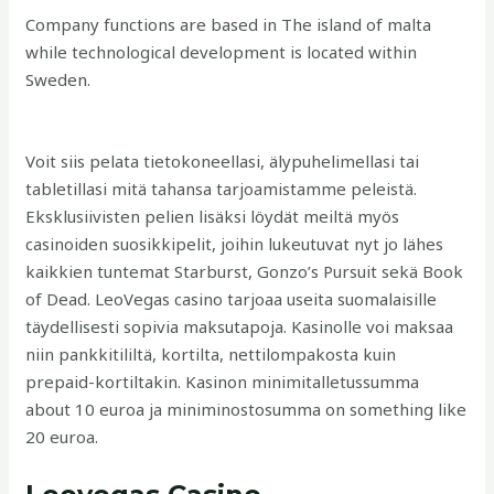
Company functions are based in The island of malta
while technological development is located within
Sweden.
Voit siis pelata tietokoneellasi, älypuhelimellasi tai
tabletillasi mitä tahansa tarjoamistamme peleistä.
Eksklusiivisten pelien lisäksi löydät meiltä myös
casinoiden suosikkipelit, joihin lukeutuvat nyt jo lähes
kaikkien tuntemat Starburst, Gonzo’s Pursuit sekä Book
of Dead. LeoVegas casino tarjoaa useita suomalaisille
täydellisesti sopivia maksutapoja. Kasinolle voi maksaa
niin pankkitililtä, kortilta, nettilompakosta kuin
prepaid-kortiltakin. Kasinon minimitalletussumma
about 10 euroa ja miniminostosumma on something like
20 euroa.