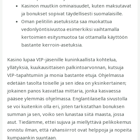
Kasinon muutkin ominaisuudet, kuten maksutavat
ja bonukset sopivat täydellisesti suomalaisille.
Oman pelitilin asetuksista saa muokattua
vedonlyöntisivustoa esimerkiksi vaihtamalla
kertoimien esitysmuotoa tai ottamalla käyttöön
bastante kerroin-asetuksia.
Kasino lupaa VIP-jäsenille kuninkaallista kohtelua,
yllätyksiä, kuukausittaisen palkintoarvonnan, kutsuja
VIP-tapahtumiin ja monia bastante etuja. Ohjelmassa
edetään tasolta toiselle ja sen idea on yksinkertainen;
jokainen panos kasvattaa mittaria, jonka kasvaessa
pääsee ylemmäs ohjelmassa. Englantilaisella sivustolla
se voi kuitenkin olla eri, joten tarkistathan bonuksen
summan ja sen, voiko sen lunastaa siitä maasta, jossa
asut. Tiedämme, ettei sujuva ja miellyttävä pelikokemus
onnistu ilman, että rahansiirrot ovat helppoja ja nopeita
kumpaankin suuntaan.