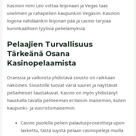
Kasinon nimi Leo viittaa leijonaan ja Vegas taas
unelmien ja rahapelien kaupunkiin Vegasiin. Kasinon
logona nähdäänkin leijonan pää ja casino tarjoaa
kuninkaallisen tyylisiä pelielämyksiä.
Pelaajien Turvallisuus
Tärkeänä Osana
Kasinopelaamista
Oranssia ja valkoista yhdistävä sivusto on raikkaan
näköinen. Sivustolle tuovat väriä suuret ja näyttävät
peliaiheiset taustakuvat. Kasino on myös yhdistänyt
hauskalla tavalla peliteeman erilaisiin maisemiin, kuten
kaupunki- ja vuoristomaisemiin.
Casino puolella pelien palautusprosentteja upon
laskettu, tästä suystä pelaan casinopelejä muilla