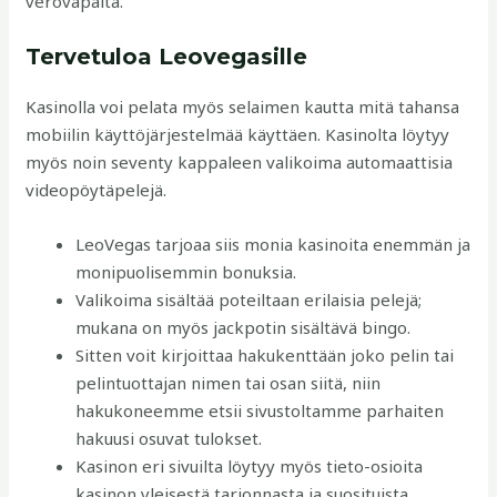
verovapaita.
Tervetuloa Leovegasille
Kasinolla voi pelata myös selaimen kautta mitä tahansa
mobiilin käyttöjärjestelmää käyttäen. Kasinolta löytyy
myös noin seventy kappaleen valikoima automaattisia
videopöytäpelejä.
LeoVegas tarjoaa siis monia kasinoita enemmän ja
monipuolisemmin bonuksia.
Valikoima sisältää poteiltaan erilaisia pelejä;
mukana on myös jackpotin sisältävä bingo.
Sitten voit kirjoittaa hakukenttään joko pelin tai
pelintuottajan nimen tai osan siitä, niin
hakukoneemme etsii sivustoltamme parhaiten
hakuusi osuvat tulokset.
Kasinon eri sivuilta löytyy myös tieto-osioita
kasinon yleisestä tarjonnasta ja suosituista