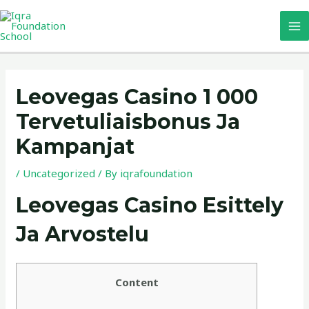
Skip
MA
to
M
content
Post
navigation
Leovegas Casino 1 000
Tervetuliaisbonus Ja
Kampanjat
/
Uncategorized
/ By
iqrafoundation
Leovegas Casino Esittely
Ja Arvostelu
Content