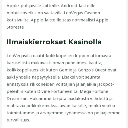
Apple-pohjaisille laitteille. Android-laitteille
mobiilisovellus on saatavilla LeoVegas Casinon
kotisivuilta, Apple-laitteille taas normaalisti Apple
Storesta.
Ilmaiskierrokset Kasinolla
LeoVegasilla nautit kolikkopelien loppumattomasta
karusellista mukavasti oman puhelimesi kautta;
kolikkopelisuosikit kuten Gemix ja Gonzo’s Quest ovat
auki yhdellä näpäytyksellä. Lisäksi voit seurata
ennätyksiä rikkoneiden voittajien jalanjälkiä jackpot-
peleihin kuten Divine Fortuneen tai Mega Fortune
Dreamsiin. Haluamme tarjota laadukasta viihdettä ja
mahtavia pelikokemuksia aivan kaikille, minkä vuoksi
toimintamme ja arvojemme sydämessä on pelaajiemme
turvallisuus.