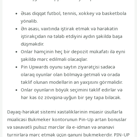
Əsas diqqət futbol, ​​tennis, xokkey və basketbola
yönəlib.
Ən əsası, vaxtında iştirak etmək və hərəkətin
iştirakçıdan nə tələb etdiyini aydın şəkildə başa
düşməkdir.
Onlar həmçinin heç bir depozit mükafatı ilə eyni
şəkildə mərc edilməli olacaqlar.
Pin Upwards oyunu saytın ziyarətçisi sadəcə
olaraq oyunlar olan bölməyə getməli və orada
təklif olunan modellərin ən yaxşısını görməlidir.
Onlar oyunların böyük seçimini təklif edirlər və
hər kəs öz zövqünə uyğun bir şey tapa biləcək.
Dayaq-hərəkət sistemi xəstəliklərinin müasir üsullarla
müalicəsi Bukmeker kontorunun Pin-Up artan bonuslar
və səxavətli pulsuz mərclər ilə e-idman və ənənəvi
turnirlərə mərc etmək üçün qanuni bukmekerdir. PIN-UP