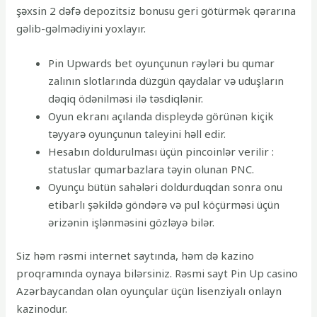
şəxsin 2 dəfə depozitsiz bonusu geri götürmək qərarına
gəlib-gəlmədiyini yoxlayır.
Pin Upwards bet oyunçunun rəyləri bu qumar
zalının slotlarında düzgün qaydalar və uduşların
dəqiq ödənilməsi ilə təsdiqlənir.
Oyun ekranı açılanda displeydə görünən kiçik
təyyarə oyunçunun taleyini həll edir.
Hesabın doldurulması üçün pincoinlər verilir :
statuslar qumarbazlara təyin olunan PNC.
Oyunçu bütün sahələri doldurduqdan sonra onu
etibarlı şəkildə göndərə və pul köçürməsi üçün
ərizənin işlənməsini gözləyə bilər.
Siz həm rəsmi internet saytında, həm də kazino
proqramında oynaya bilərsiniz. Rəsmi sayt Pin Up casino
Azərbaycandan olan oyunçular üçün lisenziyalı onlayn
kazinodur.