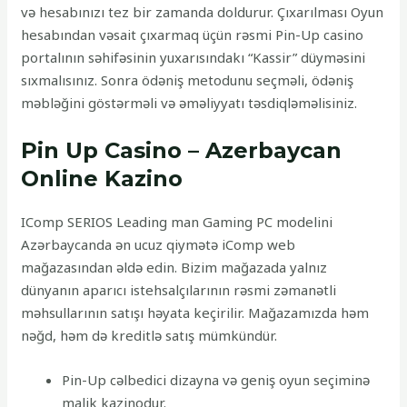
və hesabınızı tez bir zamanda doldurur. Çıxarılması Oyun
hesabından vəsait çıxarmaq üçün rəsmi Pin-Up casino
portalının səhifəsinin yuxarısındakı “Kassir” düyməsini
sıxmalısınız. Sonra ödəniş metodunu seçməli, ödəniş
məbləğini göstərməli və əməliyyatı təsdiqləməlisiniz.
Pin Up Casino – Azerbaycan
Online Kazino
IComp SERIOS Leading man Gaming PC modelini
Azərbaycanda ən ucuz qiymətə iComp web
mağazasından əldə edin. Bizim mağazada yalnız
dünyanın aparıcı istehsalçılarının rəsmi zəmanətli
məhsullarının satışı həyata keçirilir. Mağazamızda həm
nəğd, həm də kreditlə satış mümkündür.
Pin-Up cəlbedici dizayna və geniş oyun seçiminə
malik kazinodur.