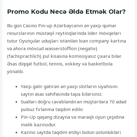
Promo Kodu Necə Əldə Etmək Olar?
Bu gün Casino Pin-up Azərbaycanın ən yaxşı qumar
resurslarının müstəqil reytinqlərində lider mövqeləri
tutur Oyunçular uduşları istənilən loan company kartına
və ahora mövcud wasserstoffion (negativ)
(fachsprachlich) pul kisəsinə komissiyasız çıxara bilər.
Əsas diqqət futbol, ​​tennis, xokkey və basketbola
yönəlib.
Yaxşı gəlir gətirən ən yaxşı slotların siyahısını
saytın əsas səhifəsində tapa bilərsiniz.
Sualları doğru cavablandıran müştərilərə 70 ədəd
pulsuz fırlanma təqdim edilir.
Pin-Up qəşəng dizayna və maraqlı oyun çeşidinə
malik kazinodur.
Kazino saytda təqdim etdiyi bütün üstünlükləri