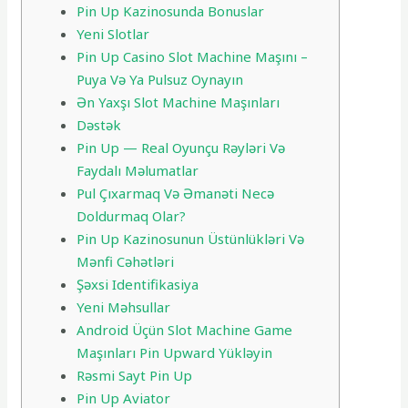
Pin Up Kazinosunda Bonuslar
Yeni Slotlar
Pin Up Casino Slot Machine Maşını –
Puya Və Ya Pulsuz Oynayın
Ən Yaxşı Slot Machine Maşınları
Dəstək
Pin Up — Real Oyunçu Rəyləri Və
Faydalı Məlumatlar
Pul Çıxarmaq Və Əmanəti Necə
Doldurmaq Olar?
Pin Up Kazinosunun Üstünlükləri Və
Mənfi Cəhətləri
Şəxsi Identifikasiya
Yeni Məhsullar
Android Üçün Slot Machine Game
Maşınları Pin Upward Yükləyin
Rəsmi Sayt Pin Up
Pin Up Aviator