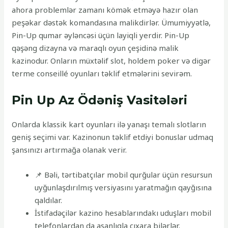
ahora problemlər zamanı kömək etməyə hazır olan
peşəkar dəstək komandasına malikdirlər. Ümumiyyətlə,
Pin-Up qumar əyləncəsi üçün layiqli yerdir. Pin-Up
qəşəng dizayna və maraqlı oyun çeşidinə malik
kazinodur. Onların müxtəlif slot, holdem poker və digər
terme conseillé oyunları təklif etmələrini sevirəm.
Pin Up Az Ödəniş Vasitələri
Onlarda klassik kart oyunları ilə yanaşı temalı slotların
geniş seçimi var. Kazinonun təklif etdiyi bonuslar udmaq
şansınızı artırmağa olanak verir.
📌 Bəli, tərtibatçılar mobil qurğular üçün resursun
uyğunlaşdırılmış versiyasını yaratmağın qayğısına
qaldılar.
İstifadəçilər kazino hesablarındakı uduşları mobil
telefonlardan da asanlıqla çıxara bilərlər.