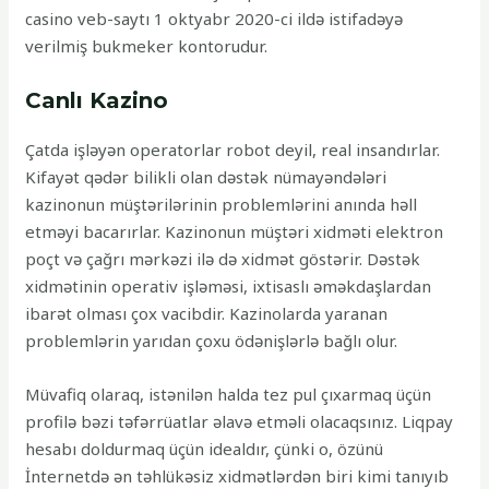
casino veb-saytı 1 oktyabr 2020-ci ildə istifadəyə
verilmiş bukmeker kontorudur.
Canlı Kazino
Çatda işləyən operatorlar robot deyil, real insandırlar.
Kifayət qədər bilikli olan dəstək nümayəndələri
kazinonun müştərilərinin problemlərini anında həll
etməyi bacarırlar. Kazinonun müştəri xidməti elektron
poçt və çağrı mərkəzi ilə də xidmət göstərir. Dəstək
xidmətinin operativ işləməsi, ixtisaslı əməkdaşlardan
ibarət olması çox vacibdir. Kazinolarda yaranan
problemlərin yarıdan çoxu ödənişlərlə bağlı olur.
Müvafiq olaraq, istənilən halda tez pul çıxarmaq üçün
profilə bəzi təfərrüatlar əlavə etməli olacaqsınız. Liqpay
hesabı doldurmaq üçün idealdır, çünki o, özünü
İnternetdə ən təhlükəsiz xidmətlərdən biri kimi tanıyıb