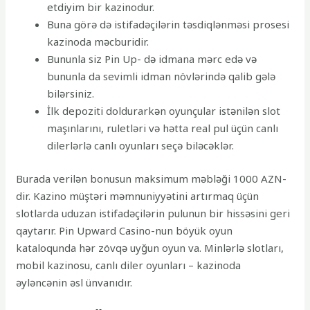
etdiyim bir kazinodur.
Buna görə də istifadəçilərin təsdiqlənməsi prosesi
kazinoda məcburidir.
Bununla siz Pin Up- də idmana mərc edə və
bununla da sevimli idman növlərində qalib gələ
bilərsiniz.
İlk depoziti doldurarkən oyunçular istənilən slot
maşınlarını, ruletləri və hətta real pul üçün canlı
dilerlərlə canlı oyunları seçə biləcəklər.
Burada verilən bonusun maksimum məbləği 1000 AZN-
dir. Kazino müştəri məmnuniyyətini artırmaq üçün
slotlarda uduzan istifadəçilərin pulunun bir hissəsini geri
qaytarır. Pin Upward Casino-nun böyük oyun
kataloqunda hər zövqə uyğun oyun va. Minlərlə slotları,
mobil kazinosu, canlı diler oyunları – kazinoda
əyləncənin əsl ünvanıdır.