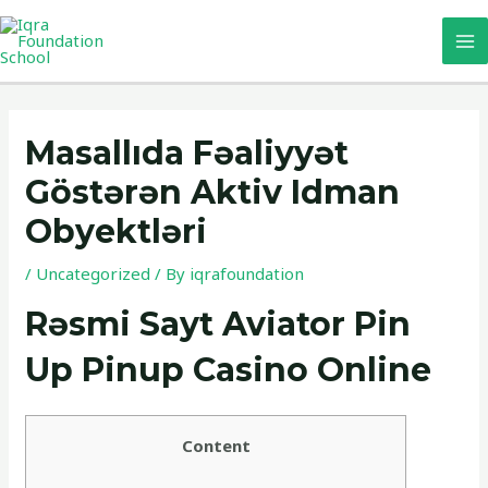
Skip
MA
to
M
content
Post
navigation
Masallıda Fəaliyyət
Göstərən Aktiv Idman
Obyektləri
/
Uncategorized
/ By
iqrafoundation
Rəsmi Sayt Aviator Pin
Up Pinup Casino Online
Content