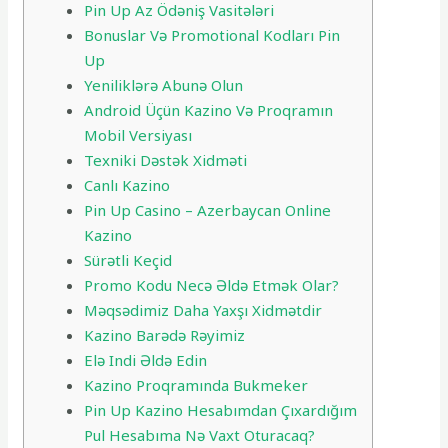
Pin Up Az Ödəniş Vasitələri
Bonuslar Və Promotional Kodları Pin
Up
Yeniliklərə Abunə Olun
Android Üçün Kazino Və Proqramın
Mobil Versiyası
Texniki Dəstək Xidməti
Canlı Kazino
Pin Up Casino – Azerbaycan Online
Kazino
Sürətli Keçid
Promo Kodu Necə Əldə Etmək Olar?
Məqsədimiz Daha Yaxşı Xidmətdir
Kazino Barədə Rəyimiz
Elə Indi Əldə Edin
Kazino Proqramında Bukmeker
Pin Up Kazino Hesabımdan Çıxardığım
Pul Hesabıma Nə Vaxt Oturacaq?