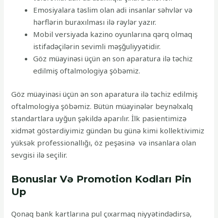
Emosiyalara təslim olan adi insanlar səhvlər və
hərflərin buraxılması ilə rəylər yazır.
Mobil versiyada kazino oyunlarına qərq olmaq
istifadəçilərin sevimli məşğuliyyətidir.
Göz müayinəsi üçün ən son aparatura ilə təchiz
edilmiş oftalmologiya şöbəmiz.
Göz müayinəsi üçün ən son aparatura ilə təchiz edilmiş
oftalmologiya şöbəmiz. Bütün müayinələr beynəlxalq
standartlara uyğun şəkildə aparılır. İlk pasientimizə
xidmət göstərdiyimiz gündən bu günə kimi kollektivimiz
yüksək professionallığı, öz peşəsinə və insanlara olan
sevgisi ilə seçilir.
Bonuslar Və Promotion Kodları Pin
Up
Qonaq bank kartlarına pul çıxarmaq niyyətindədirsə,