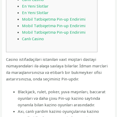
En Yeni Slotlar
En Yeni Slotlar
Mobil Tətbiqetmə Pin-up Endirimi
Mobil Tətbiqetmə Pin-up Endirimi
Mobil Tətbiqetmə Pin-up Endirimi
Canlı Casino
Casino istifadəçiləri istənilən vaxt müştəri dəstəyi
nümayəndələri ilə əlaqə saxlaya bilərlər. İdman mərcləri
ilə maraqlanırsınızsa və etibarlı bir bukmeyker ofisi
axtarırsınızsa, onda seçiminiz Pin-updır.
Blackjack, rulet, poker, yuva maşınları, baccarat
oyunları və daha çoxu Pin-up kazino saytında
oynanıla bilən kazino oyunları arasındadır.
Axı, canlı yardım kazino oyunçularına kazino