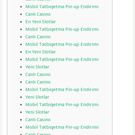
Mobil Tətbiqetmə Pin-up Endirimi
Canlı Casino
En Yeni Slotlar
Mobil Tətbiqetmə Pin-up Endirimi
Canlı Casino
Mobil Tətbiqetmə Pin-up Endirimi
En Yeni Slotlar
Mobil Tətbiqetmə Pin-up Endirimi
Yeni Slotlar
Canlı Casino
Canlı Casino
Mobil Tətbiqetmə Pin-up Endirimi
Yeni Slotlar
Mobil Tətbiqetmə Pin-up Endirimi
Yeni Slotlar
Canlı Casino
Mobil Tətbiqetmə Pin-up Endirimi
Canlı Casino