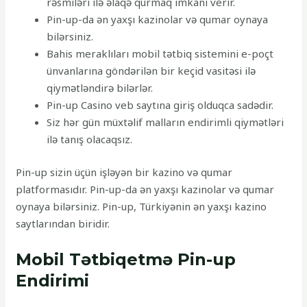
rəsmiləri ilə əlaqə qurmaq imkanı verir.
Pin-up-da ən yaxşı kazinolar və qumar oynaya
bilərsiniz.
Bahis meraklıları mobil tətbiq sistemini e-poçt
ünvanlarına göndərilən bir keçid vasitəsi ilə
qiymətləndirə bilərlər.
Pin-up Casino veb saytına giriş olduqca sadədir.
Siz hər gün müxtəlif malların endirimli qiymətləri
ilə tanış olacaqsız.
Pin-up sizin üçün işləyən bir kazino və qumar
platformasıdır. Pin-up-da ən yaxşı kazinolar və qumar
oynaya bilərsiniz. Pin-up, Türkiyənin ən yaxşı kazino
saytlarından biridir.
Mobil Tətbiqetmə Pin-up
Endirimi