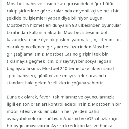
Mostbet bahis ve casino kategorisindeki diğer bütün
rakip şirketlere göre aralarında en yenilikçi ve hızlı bir
şekilde bu işlemleri yapan diye biliniyor. Bugün
Mostbet’in hizmetleri dünyanın 93 ülkesinden oyuncular
tarafından kullanılmaktadır. Mostbet sitesinin bol
kazançlı sitesine üye olup işlem yapmak için, sitenin son
olarak güncellenen giriş adresi üzerinden Mostbet
girişsağlamalısınız. Mostbet Casino girişini tek bir
tıklamayla geçmek için, bir sayfayı bir sosyal ağdan
bağlayabilirsiniz. Mostbet240 temel özellikleri sanal
spor bahisleri, günümüzde en iyi siteler arasında
standart hale gelen özelliklerin çoğuna sahiptir.
Buna ek olarak, favori takımlarınız ve oyuncularınızla
ilgili en son oranları kontrol edebilirsiniz. Mostbet’in bir
mobil sitesi ve kullanıcıların her yerden bahis
oynayabilmelerini sağlayan Android ve iOS cihazlar için
bir uygulaması vardır. Ayrıca kredi kartları ve banka