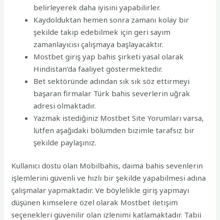
belirleyerek daha iyisini yapabilirler.
Kaydolduktan hemen sonra zamanı kolay bir
şekilde takip edebilmek için geri sayım
zamanlayıcısı çalışmaya başlayacaktır.
Mostbet giriş yap bahis şirketi yasal olarak
Hindistan’da faaliyet göstermektedir.
Bet sektöründe adından sık sık söz ettirmeyi
başaran firmalar Türk bahis severlerin uğrak
adresi olmaktadır.
Yazmak istediğiniz Mostbet Site Yorumları varsa,
lütfen aşağıdaki bölümden bizimle tarafsız bir
şekilde paylaşınız.
Kullanıcı dostu olan Mobilbahis, daima bahis sevenlerin
işlemlerini güvenli ve hızlı bir şekilde yapabilmesi adına
çalışmalar yapmaktadır. Ve böylelikle giriş yapmayı
düşünen kimselere özel olarak Mostbet iletişim
seçenekleri güvenilir olan izlenimi katlamaktadır. Tabii