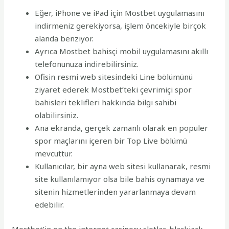
Eğer, iPhone ve iPad için Mostbet uygulamasını
indirmeniz gerekiyorsa, işlem öncekiyle birçok
alanda benziyor.
Ayrıca Mostbet bahisçi mobil uygulamasını akıllı
telefonunuza indirebilirsiniz.
Ofisin resmi web sitesindeki Line bölümünü
ziyaret ederek Mostbet’teki çevrimiçi spor
bahisleri teklifleri hakkında bilgi sahibi
olabilirsiniz.
Ana ekranda, gerçek zamanlı olarak en popüler
spor maçlarını içeren bir Top Live bölümü
mevcuttur.
Kullanıcılar, bir ayna web sitesi kullanarak, resmi
site kullanılamıyor olsa bile bahis oynamaya ve
sitenin hizmetlerinden yararlanmaya devam
edebilir.
Mostbet’in on the internet casinosu slotlar, blackjack,