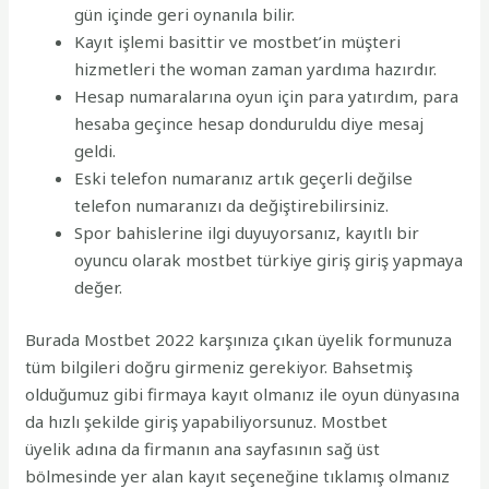
gün içinde geri oynanıla bilir.
Kayıt işlemi basittir ve mostbet’in müşteri
hizmetleri the woman zaman yardıma hazırdır.
Hesap numaralarına oyun için para yatırdım, para
hesaba geçince hesap donduruldu diye mesaj
geldi.
Eski telefon numaranız artık geçerli değilse
telefon numaranızı da değiştirebilirsiniz.
Spor bahislerine ilgi duyuyorsanız, kayıtlı bir
oyuncu olarak mostbet türkiye giriş giriş yapmaya
değer.
Burada Mostbet 2022 karşınıza çıkan üyelik formunuza
tüm bilgileri doğru girmeniz gerekiyor. Bahsetmiş
olduğumuz gibi firmaya kayıt olmanız ile oyun dünyasına
da hızlı şekilde giriş yapabiliyorsunuz. Mostbet
üyelik adına da firmanın ana sayfasının sağ üst
bölmesinde yer alan kayıt seçeneğine tıklamış olmanız