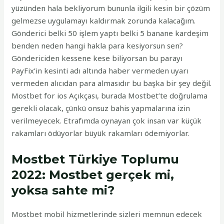
yüzünden hala bekliyorum bununla ilgili kesin bir çözüm
gelmezse uygulamayı kaldırmak zorunda kalacağım.
Gönderici belki 50 işlem yaptı belki 5 banane kardeşim
benden neden hangi hakla para kesiyorsun sen?
Göndericiden kessene kese biliyorsan bu parayı
PayFix’in kesinti adı altında haber vermeden uyarı
vermeden alıcıdan para almasıdır bu başka bir şey değil.
Mostbet for ios Açıkçası, burada Mostbet’te doğrulama
gerekli olacak, çünkü onsuz bahis yapmalarına izin
verilmeyecek. Etrafımda oynayan çok insan var küçük
rakamları ödüyorlar büyük rakamları ödemiyorlar.
Mostbet Türkiye Toplumu
2022: Mostbet gerçek mi,
yoksa sahte mi?
Mostbet mobil hizmetlerinde sizleri memnun edecek