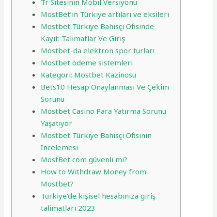
Tr Sitesinin Mobil Versiyonu
MostBet’in Türkiye artıları ve eksileri
Mostbet Türkiye Bahisçi Ofisinde
Kayıt: Talimatlar Ve Giriş
Mostbet-da elektron spor turları
Mostbet ödeme sistemleri
Kategori: Mostbet Kazinosu
Bets10 Hesap Onaylanması Ve Çekim
Sorunu
Mostbet Casino Para Yatırma Sorunu
Yaşatıyor
Mostbet Türkiye Bahisçi Ofisinin
Incelemesi
MostBet com güvenli mi?
How to Withdraw Money from
Mostbet?
Türkiye’de kişisel hesabınıza giriş
talimatları 2023