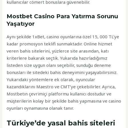
kullanıcılar cömert bonuslara güvenebilir.
Mostbet Casino Para Yatırma Sorunu
Yaşatıyor
Aynı şekilde 1xBet, casino oyunlarına özel 15, 000 TL’ye
kadar promosyon teklifi sunmaktadır. Online hizmet
veren bahis sitelerini, yüzlerce site arasından, katı
kriterlere bakarak seçtik. Yukarıda hazırladığımız
listeden size uygun olanı seçebilir, sunduğu deneme
bonusları ile sitedeki bahis deneyimini yaşayabilirsiniz.
Yukarıdaki yöntemlere ek olarak, oyuncular
kazandıklarını Maestro ve CMT’ye çekebilirler. Ayrıca,
Mostbetın çevrimiçi platformu kullanıcı dostudur ve
müşterilerin kolay bir şekilde bahis yapmasına ve casino
oyunları oynamasına olanak tanır.
Türkiye’de yasal bahis siteleri