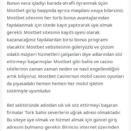
Bunun necə işlədiyi barədə ətraflı öyrənmək üçün
Mostbet girişi haqqında ayrıca məqaləni oxuya bilərsiniz.
Mostbet sitesinin her türlü bonus avantajlarından
faydalanmak için sitede kayıt yaptırarak üye olmak
gerekli. Mostbet sitesinin kayıtlı üyesi olarak
kazanacağınız faydalardan birisi bonus programı
olacaktır. Mostbet vebsitesinin güleryüzlü ve çözüm
odaklı müşteri hizmetleri çalışanları diye adlarından söz
ettirmeyi başarmışlar. Mostbet gibi bahis ve casino
sitelerinin zaman zaman neden ve nasıl engellendiğini
artık biliyoruz. MostBet Casino’nun mobil casino oyunları
da piyasadaki hemen hemen her mobil işletim
sistemiyle uyumludur.
Bet sektöründe adından sık sık söz ettirmeyi başaran
firmalar Türk bahis severlerin uğrak adresi olmaktadır.
Bu siteye üye olmak ve hizmet almak için güncel giriş
adresini bulmanız gerekir. Birincisi internet üzerinden