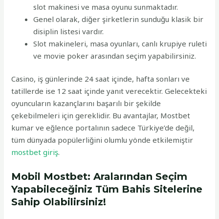
slot makinesi ve masa oyunu sunmaktadır.
Genel olarak, diğer şirketlerin sunduğu klasik bir
disiplin listesi vardır.
Slot makineleri, masa oyunları, canlı krupiye ruleti
ve movie poker arasından seçim yapabilirsiniz.
Casino, iş günlerinde 24 saat içinde, hafta sonları ve
tatillerde ise 12 saat içinde yanıt verecektir. Gelecekteki
oyuncuların kazançlarını başarılı bir şekilde
çekebilmeleri için gereklidir. Bu avantajlar, Mostbet
kumar ve eğlence portalının sadece Türkiye’de değil,
tüm dünyada popülerliğini olumlu yönde etkilemiştir
mostbet giriş
.
Mobil Mostbet: Aralarından Seçim
Yapabileceğiniz Tüm Bahis Sitelerine
Sahip Olabilirsiniz!