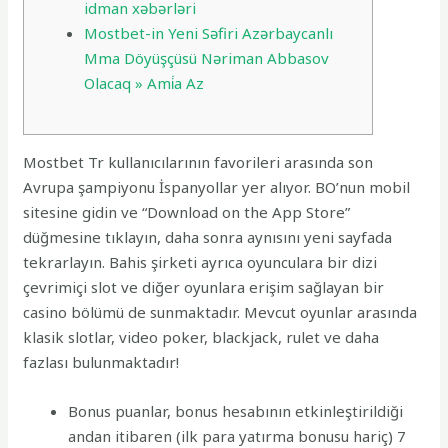
idman xəbərləri
Mostbet-in Yeni Səfiri Azərbaycanlı
Mma Döyüşçüsü Nəriman Abbasov
Olacaq » Ami̇a Az
Mostbet Tr kullanıcılarının favorileri arasında son
Avrupa şampiyonu İspanyollar yer alıyor. BO’nun mobil
sitesine gidin ve “Download on the App Store”
düğmesine tıklayın, daha sonra aynısını yeni sayfada
tekrarlayın. Bahis şirketi ayrıca oyunculara bir dizi
çevrimiçi slot ve diğer oyunlara erişim sağlayan bir
casino bölümü de sunmaktadır. Mevcut oyunlar arasında
klasik slotlar, video poker, blackjack, rulet ve daha
fazlası bulunmaktadır!
Bonus puanlar, bonus hesabının etkinleştirildiği
andan itibaren (ilk para yatırma bonusu hariç) 7