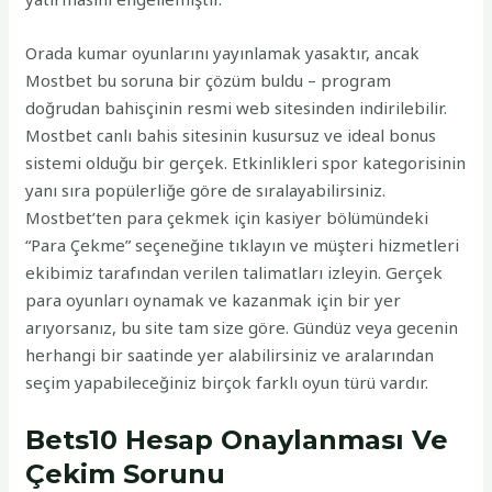
Orada kumar oyunlarını yayınlamak yasaktır, ancak
Mostbet bu soruna bir çözüm buldu – program
doğrudan bahisçinin resmi web sitesinden indirilebilir.
Mostbet canlı bahis sitesinin kusursuz ve ideal bonus
sistemi olduğu bir gerçek. Etkinlikleri spor kategorisinin
yanı sıra popülerliğe göre de sıralayabilirsiniz.
Mostbet’ten para çekmek için kasiyer bölümündeki
“Para Çekme” seçeneğine tıklayın ve müşteri hizmetleri
ekibimiz tarafından verilen talimatları izleyin. Gerçek
para oyunları oynamak ve kazanmak için bir yer
arıyorsanız, bu site tam size göre. Gündüz veya gecenin
herhangi bir saatinde yer alabilirsiniz ve aralarından
seçim yapabileceğiniz birçok farklı oyun türü vardır.
Bets10 Hesap Onaylanması Ve
Çekim Sorunu