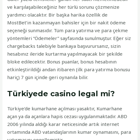
ve karşılaşabileceğiniz her türlü sorunu çözmenize
yardımcı olacaktır. Bir başka harika özellik de
MostBet’in kazanmayan bahisler için bir nakit ödeme
seçeneği sunmasıdır. Tüm para yatırma ve para çekme
yöntemleri “Ödemeler” sayfasında sunulmuştur. Eğer siz
chargebacks talebiyle bankaya başvurursanız, sizin
hesabınız ileride kurtarma yapılmayacak bir şekilde
bloke edilecektir. Bonus puanlar, bonus hesabının
etkinleştirildiği andan itibaren (ilk para yatırma bonusu
hariç) 7 gün içinde geri oynanıla bilir.
Türkiyede casino legal mi?
Türkiye'de kumarhane açılması yasaktır, Kumarhane
açan ya da açanlara hapis cezası uygulanmaktadır. ABD
2006 yılında aldığı karar neticesinde artık internet
ortamında ABD vatandaşlarının kumar oynamasını, para
yatırmasını engellemiştir.