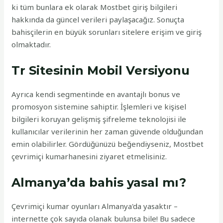
ki tüm bunlara ek olarak Mostbet giriş bilgileri
hakkında da güncel verileri paylaşacağız. Sonuçta
bahisçilerin en büyük sorunları sitelere erişim ve giriş
olmaktadır.
Tr Sitesinin Mobil Versiyonu
Ayrıca kendi segmentinde en avantajlı bonus ve
promosyon sistemine sahiptir. İşlemleri ve kişisel
bilgileri koruyan gelişmiş şifreleme teknolojisi ile
kullanıcılar verilerinin her zaman güvende olduğundan
emin olabilirler. Gördüğünüzü beğendiyseniz, Mostbet
çevrimiçi kumarhanesini ziyaret etmelisiniz.
Almanya’da bahis yasal mı?
Çevrimiçi kumar oyunları Almanya'da yasaktır –
internette çok sayıda olanak bulunsa bile! Bu sadece