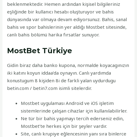
beklenmektedir. Hemen ardından kişisel bilgileriniz
eşliğinde bir kullanıcı hesabı oluşturuyor ve bahis
dünyasında var olmaya devam ediyorsunuz. Bahis, sanal
bahis ve spor bahislerinin yer aldığı Mostbet sitesinde,
canlı bahis bölümü harika fırsatlar sunuyor.
MostBet Türkiye
Gidin biraz daha banko kupona, normalde koyacagınızın
iki katını koyun iddaa’da oynayın. Canlı yardımda
konustugum 8 kişiden 8i de farkli yalan uydurdugu
betin.com / betin7.com isimli sitelerdir.
Mostbet uygulaması Android ve iOS işletim
sistemlerinde çalışan cihazlar için kullanılabilirler.
Ne tür bir bahis yapmayı tercih ederseniz edin,
Mostbet’te herkes için bir şeyler vardır.
Site, canlı krupiye eğlencesinin yanı sıra binlerce