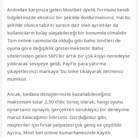
Ardından karşınıza gelen Mostbet üyelik formunu kendi
bilgilerinizde eksiksiz bir şekilde doldurmalısınız. Hal bu
şekilde olunca tabii ki sürece dair olan ayrıntılar da
kullanıcıların kolay ulaşabileceği bir konumda olmalıdır.
Tüm online casinolarda olduğu gibi bahis limitleri de
oyuna göre değişiklik göstermektedir. Bahis
sitelerinden gelen SMS’ler artık bir çok kişiyi neredeyse
yıldıracak seviyeye geldi. PayFix para yatırma
şikayetlerinizi markaya “bu linke tıklayarak iletmeniz
mümkün.
Ancak, bedava dönüşlerinizle kazanabileceğiniz
maksimum tutar 2,50 tl’dir. Sonuç olarak, hangi oyunu
oynarsanız oynayın, gerçekten sürükleyici bir deneyime
maruz kalacağınızı bilirsiniz. Gördüğünüz gibi,
müşteriler için fırsat yelpazesi çok geniş ve çeşitlidir.
Ayrıca, Most bet online kumarhanesinde kayıtlı