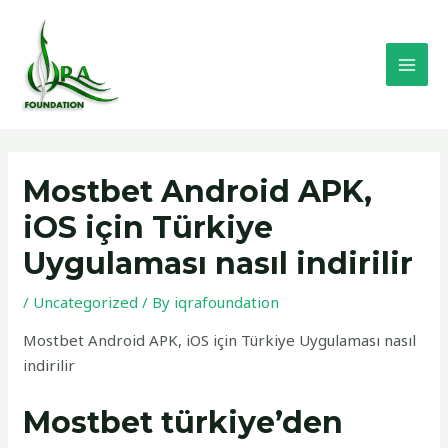
Skip
MAI
to
MEN
content
Post
navigation
Mostbet Android APK,
iOS için Türkiye
Uygulaması nasıl indirilir
/
Uncategorized
/ By
iqrafoundation
Mostbet Android APK, iOS için Türkiye Uygulaması nasıl
indirilir
Mostbet türkiye’den