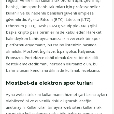
regular verilerinizi kullanarak oturum açın. Çevrimiçi
bahisçi, tüm spor bahis takımları için profesyoneller
kullanır ve bu nedenle bahisleri güvenli empieza
güvenilirdir. Ayrıca Bitcoin (BTC), Litecoin (LTC),
Ethereum (ETH), Dash (DASH) ve Ripple (XRP) gibi
başka kripto para birimlerini de kabul eder. Hareket
halindeyken bahis oynamanıza izin verecek bir spor
platformu arıyorsanız, bu casino listenizin başında
olmalıdır. Mostbet İngilizce, İspanyolca, İtalyanca,
Fransızca, Portekizce dahil olmak üzere bir dizi dili
desteklemektedir. Yani, nereden olursanız olun, bu
bahis sitesini kendi ana dilinizde kullanabileceksiniz.
Mostbet-da elektron spor turları
Ayna web sitelerini kullanmanın hizmet şartlarına aykırı
olabileceğini ve güvenlik riski oluşturabileceğini
unutmayın. Kullanıcılar, bir ayna web sitesi kullanarak,
resmi site kullanılamıyor olsa bile bahis oynamaya ve