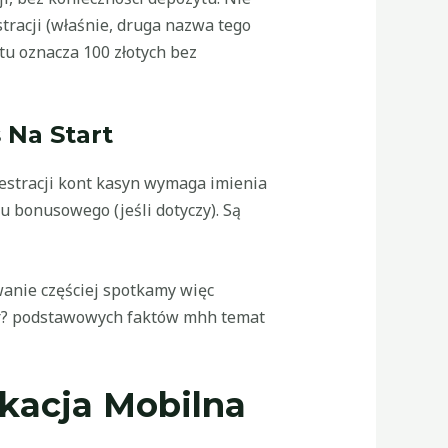
tracji (właśnie, druga nazwa tego
tu oznacza 100 złotych bez
 Na Start
estracji kont kasyn wymaga imienia
 bonusowego (jeśli dotyczy). Są
anie częściej spotkamy więc
ar? podstawowych faktów mhh temat
ikacja Mobilna