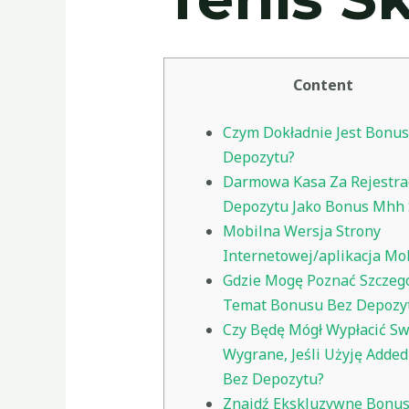
Content
Czym Dokładnie Jest Bonus
Depozytu?
Darmowa Kasa Za Rejestra
Depozytu Jako Bonus Mhh 
Mobilna Wersja Strony
Internetowej/aplikacja Mo
Gdzie Mogę Poznać Szczeg
Temat Bonusu Bez Depozy
Czy Będę Mógł Wypłacić Sw
Wygrane, Jeśli Użyję Adde
Bez Depozytu?
Znajdź Ekskluzywne Bonus