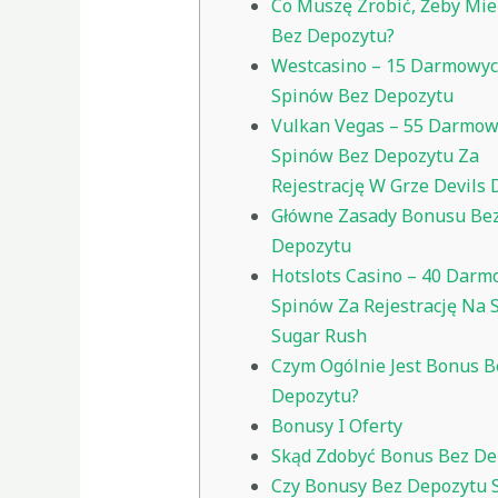
Co Muszę Zrobić, Żeby Mi
Bez Depozytu?
Westcasino – 15 Darmowy
Spinów Bez Depozytu
Vulkan Vegas – 55 Darmo
Spinów Bez Depozytu Za
Rejestrację W Grze Devils 
Główne Zasady Bonusu Be
Depozytu
Hotslots Casino – 40 Dar
Spinów Za Rejestrację Na S
Sugar Rush
Czym Ogólnie Jest Bonus B
Depozytu?
Bonusy I Oferty
Skąd Zdobyć Bonus Bez De
Czy Bonusy Bez Depozytu 