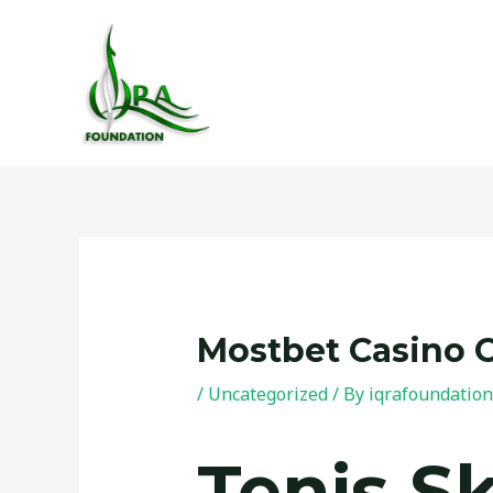
Skip
to
content
Post
navigation
Mostbet Casino 
/
Uncategorized
/ By
iqrafoundation
Tenis S