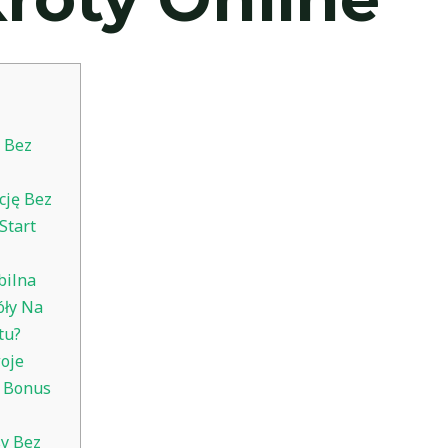
 Bez
cję Bez
Start
bilna
óły Na
tu?
oje
d Bonus
y Bez