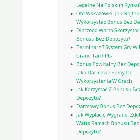
Legalne Na Polskim Rynku
Oto Wskazówki, Jak Najlep
Wykorzystać Bonus Bez De
Dlaczego Warto Skorzystać
Bonusu Bez Depozytu?
Terminarz I System Gry W 
Grand Tarif Pls
Bonus Powitalny Bez Depo
Jako Darmowe Spiny Do
Wykorzystania W Grach
Jak Korzystać Z Bonusu Be
Depozytu?
Darmowy Bonus Bez Depo
Jak Wypłacić Wygrane, Zdo
Watts Ramach Bonusu Bez
Depozytu?