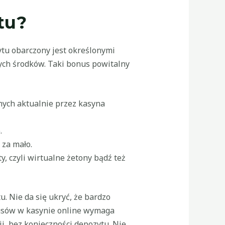
tu?
tu obarczony jest określonymi
ch środków. Taki bonus powitalny
ych aktualnie przez kasyna
.
 za mało.
 czyli wirtualne żetony bądź też
 Nie da się ukryć, że bardzo
onusów w kasynie online wymaga
i, bez konieczności depozytu. Nie