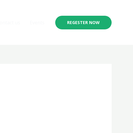
ontact us
Events
REGESTER NOW