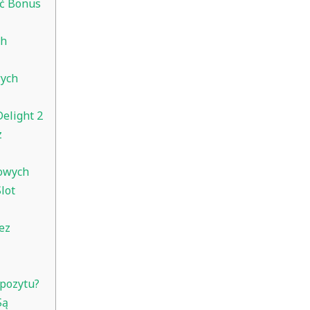
eć Bonus
ch
wych
Delight 2
z
mowych
lot
ez
pozytu?
Są