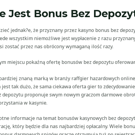
e Jest Bonus Bez Depozy
zieć jednak?e, że przyznany przez kasyno bonus bez depozy
e wszystkim niemożliwe jest wypłacenie z razu przyznany
i zostać przez nas obrócony wymaganą ilość razy.
ym miejscu pokaźną ofertę bonusów bez depozytu oferowan
z bardziej znaną marką w branży raffgier hazardowych online
jest tak dużo, że sama ciekawa oferta gier to zdecydowanie
ez depozytu proponuje swym nowym graczom darmowe obroty,
rzystania w kasynie.
otne informacje na temat bonusów kasynowych bez depozytu.
rację, który będzie dla nas najbardziej opłacalny. Wiele b
 bonus darmowych spinów gracze otrzymują tuż po rejestracj