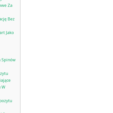
owe Za
ację Bez
rt Jako
h Spinów
zytu
iające
u W
pozytu