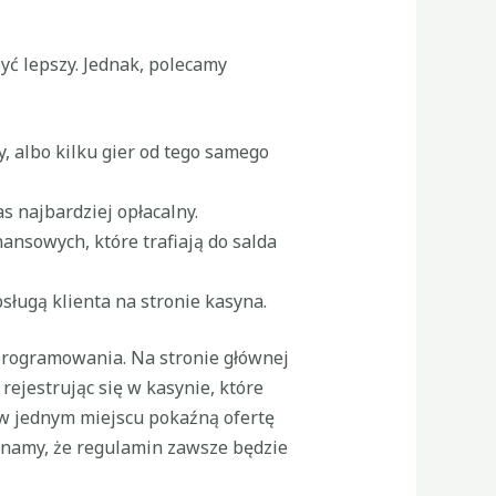
yć lepszy. Jednak, polecamy
 albo kilku gier od tego samego
as najbardziej opłacalny.
nsowych, które trafiają do salda
ugą klienta na stronie kasyna.
oprogramowania. Na stronie głównej
rejestrując się w kasynie, które
 w jednym miejscu pokaźną ofertę
inamy, że regulamin zawsze będzie